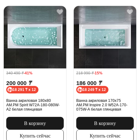
340 490
₸
-41%
218 990
₸
-15%
200 000
₸
186 000
₸
18 291 ₸ x 12
18 249 ₸ x 12
Ванна акриловая 180x80
Ванна акриловая 170x75
AM.PM Spirit W72A-180-080W-
AM.PM Inspire 2.0 W52A-170-
A2 белая глянцевая
075W-A белая глянцевая
В корзину
В корзину
Купить сейчас
Купить сейчас