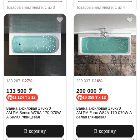
Товаров в комплекте: 1 из 3
Товаров в комплекте: 1 из 4
183 267
₸
-27%
239 337
₸
-16%
133 500
₸
200 000
₸
11 124 ₸ x 12
16 358 ₸ x 12
Ванна акриловая 170x70
Ванна акриловая 170x70
AM.PM Sense W76A-170-070W-
AM.PM Func W84A-170-070W-A
A белая глянцевая
белая глянцевая
В корзину
В корзину