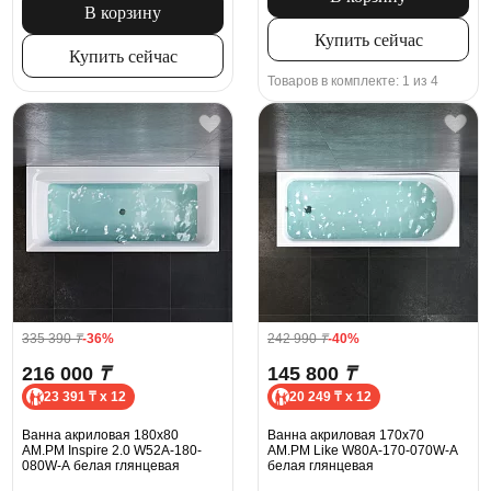
В корзину
Купить сейчас
Купить сейчас
Товаров в комплекте: 1 из 4
335 390
₸
-36%
242 990
₸
-40%
216 000
₸
145 800
₸
23 391 ₸ x 12
20 249 ₸ x 12
Ванна акриловая 180x80
Ванна акриловая 170x70
AM.PM Inspire 2.0 W52A-180-
AM.PM Like W80A-170-070W-A
080W-A белая глянцевая
белая глянцевая