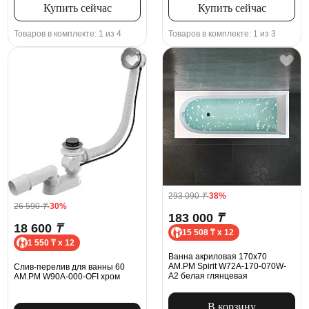
Купить сейчас
Купить сейчас
Товаров в комплекте: 1 из 4
Товаров в комплекте: 1 из 3
293 090
₸
-38%
26 590
₸
-30%
183 000
₸
18 600
₸
15 508 ₸ x 12
1 550 ₸ x 12
Ванна акриловая 170x70
AM.PM Spirit W72A-170-070W-
Слив-перелив для ванны 60
A2 белая глянцевая
AM.PM W90A-000-OFI хром
В корзину