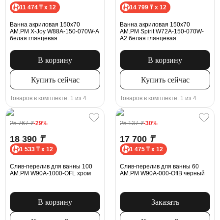
11 474 ₸ x 12
14 799 ₸ x 12
Ванна акриловая 150x70
Ванна акриловая 150x70
AM.PM X-Joy W88A-150-070W-A
AM.PM Spirit W72A-150-070W-
белая глянцевая
A2 белая глянцевая
В корзину
В корзину
Купить сейчас
Купить сейчас
Товаров в комплекте: 1 из 4
Товаров в комплекте: 1 из 4
25 767
₸
-29%
25 137
₸
-30%
18 390
₸
17 700
₸
1 533 ₸ x 12
1 475 ₸ x 12
Слив-перелив для ванны 100
Слив-перелив для ванны 60
AM.PM W90A-1000-OFL хром
AM.PM W90A-000-OflB черный
В корзину
Заказать