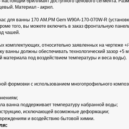
 настоящий бриллиант доступного ценового сегмента. Раз
цевый. Материал - акрил.
аркас для ванны 170 AM.PM Gem W90A-170-070W-R (установ
Кроме того, вы можете включить в заказ фронтальную панел
д чашей.
ых комплектующих, относительно заявленных на чертеже +/
ку ванны должны обеспечивать технологический зазор +5 м
й материала под воздействием температуры и веса воды).
ной формовки с использованием многопрофильного композ
знениям;
рила ванна поддерживает температуру набранной воды;
онструкцию, исключающей возможные деформации;
овреждениям и воздействию бытовой химии.
ля: