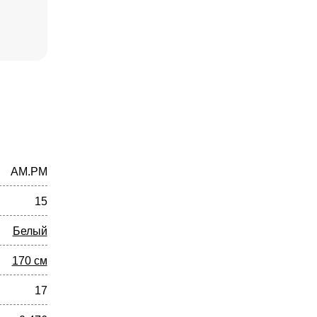
AM.PM
15
Белый
170 см
17