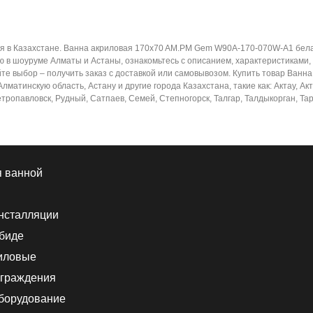
 в Казахстане. Ванна акриловая 170x70 AM.PM Gem W90A-170-070W-A1 бела
ю в шоуруме Алматы и Астаны, ознакомьтесь с описанием, характеристиками,
йте выбор – получить заказ с доставкой или самовывозом. Купить товар Ва
матинскую область, Астану и другие города Казахстана, такие как: Актау, Ак
тропавловск, Рудный, Сатпаев, Семей, Степногорск, Талгар, Талдыкорган, Тара
я ванной
нсталляции
 биде
иловые
граждения
борудование