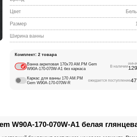
Цвет
Белы
Размер
Ширина ванны
Комплект: 2 товара
Ванна акриловая 170x70 AM.PM Gem
215 
В наличии
12
W90A-170-070W-A1 без каркаса
Каркас для ванны 170 AM.PM
47
ожидается поступление
Gem W90A-170-070W-R
em W90A-170-070W-A1 белая глянцев