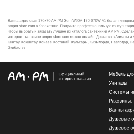
Ванна акриловая 170x70 AM.PM Gem W90A-170-070W-A1 белая глянцевая
ampm-store.com в Казахстане. Получите профессиональную консультаци
чтобы выбрать и заказать лучшее из каталога сантехники AM.PM. Сдела
интернет-магазине ampm-store.com можно онлайн. Доставка в Алматы и Ал
Кентау, Кокшетау, Конаев, Костанай, Кульсары, Кызылорда, Павлодар, Пе
Экибастуз
Мебель дл
Официальный
интернет-магазин
Унитазы
Системы и
Раковины,
Ванны акр
Душевые о
Душевое о