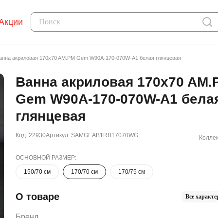
Акции
анна акриловая 170x70 AM.PM Gem W90A-170-070W-A1 белая глянцевая
Ванна акриловая 170x70 AM.
Gem W90A-170-070W-A1 бела
глянцевая
Код: 22930
Артикул: SAMGEAB1RB17070WG
Коллек
ОСНОВНОЙ РАЗМЕР:
150/70 см
170/70 см
170/75 см
О товаре
Все характе
Бренд