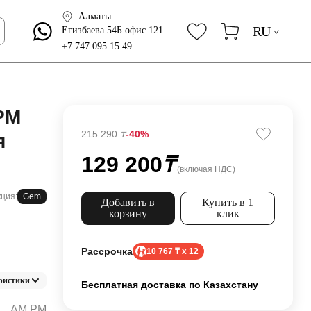
Алматы
RU
Егизбаева 54Б офис 121
+7 747 095 15 49
PM
215 290
₸
-40%
я
129 200
₸
(включая НДС)
ция:
Gem
Добавить в
Купить в 1
корзину
клик
Рассрочка
10 767 ₸ x 12
ристики
Бесплатная доставка по Казахстану
AM.PM