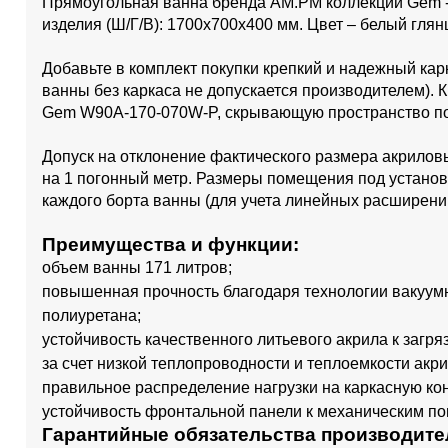
Прямоугольная ванна бренда AM.PM коллекции Gem -
изделия (Ш/Г/В): 1700x700x400 мм. Цвет – белый глян
Добавьте в комплект покупки крепкий и надежный к
ванны без каркаса не допускается производителем). 
Gem W90A-170-070W-P, скрывающую пространство по
Допуск на отклонение фактического размера акрилов
на 1 погонный метр. Размеры помещения под установ
каждого борта ванны (для учета линейных расширени
Преимущества и функции:
объем ванны 171 литров;
повышенная прочность благодаря технологии вакуум
полиуретана;
устойчивость качественного литьевого акрила к загря
за счет низкой теплопроводности и теплоемкости ак
правильное распределение нагрузки на каркасную к
устойчивость фронтальной панели к механическим п
Гарантийные обязательства производите