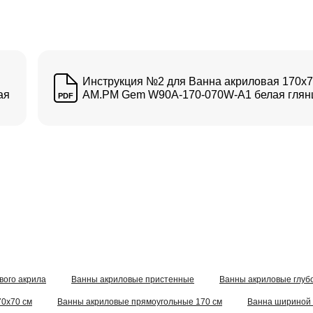
Инструкция №2 для Ванна акриловая 170x
ая
AM.PM Gem W90A-170-070W-A1 белая глян
PDF
вого акрила
Ванны акриловые пристенные
Ванны акриловые глуб
70x70 см
Ванны акриловые прямоугольные 170 см
Ванна шириной 