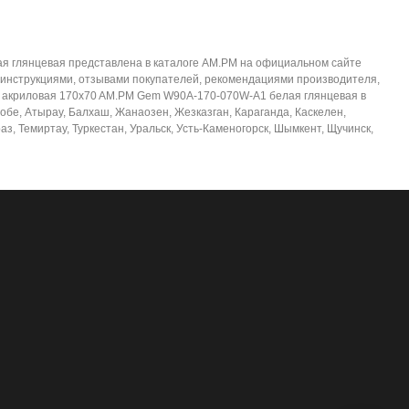
я глянцевая представлена в каталоге AM.PM на официальном сайте
 инструкциями, отзывами покупателей, рекомендациями производителя,
нна акриловая 170x70 AM.PM Gem W90A-170-070W-A1 белая глянцевая в
тобе, Атырау, Балхаш, Жанаозен, Жезказган, Караганда, Каскелен,
з, Темиртау, Туркестан, Уральск, Усть-Каменогорск, Шымкент, Щучинск,