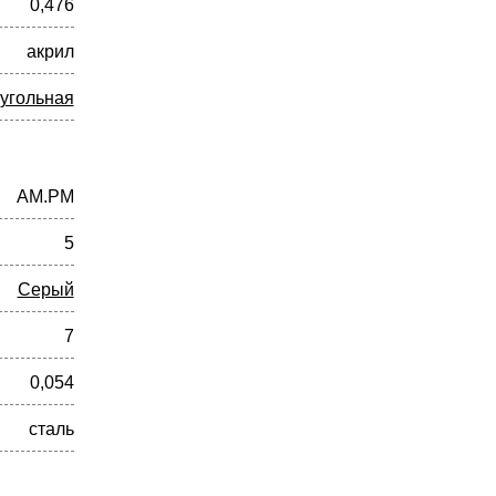
0,476
акрил
угольная
AM.PM
5
Серый
7
0,054
сталь