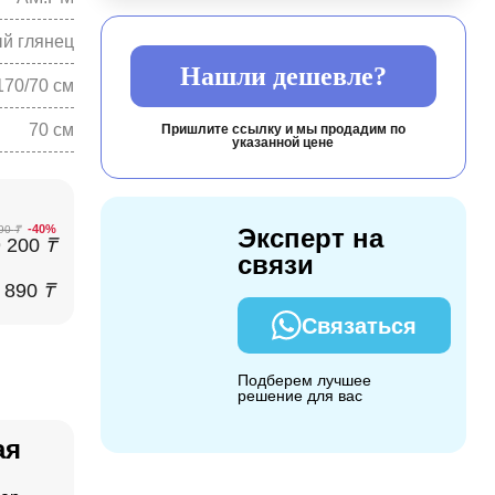
й глянец
Нашли дешевле?
170/70 см
70 см
Пришлите ссылку и мы продадим по
указанной цене
-40%
290
₸
Эксперт на
9 200
₸
связи
 890
₸
Связаться
Подберем лучшее
решение для вас
ая