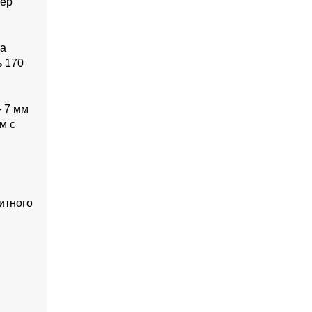
мер
ка
ь 170
- 7 мм
м с
итного