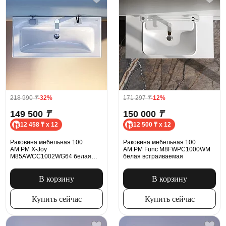
218 990
₸
-32%
171 297
₸
-12%
149 500
₸
150 000
₸
12 458 ₸ x 12
12 500 ₸ x 12
Раковина мебельная 100
Раковина мебельная 100
AM.PM X-Joy
AM.PM Func M8FWPC1000WM
M85AWCC1002WG64 белая
белая встраиваемая
встраиваемая
В корзину
В корзину
Купить сейчас
Купить сейчас