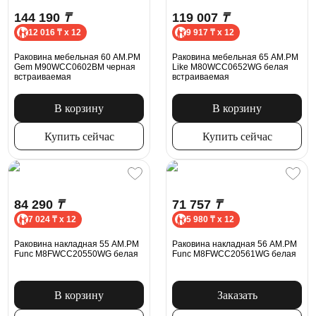
144 190
₸
119 007
₸
12 016 ₸ x 12
9 917 ₸ x 12
Раковина мебельная 60 AM.PM
Раковина мебельная 65 AM.PM
Gem M90WCC0602BM черная
Like M80WCC0652WG белая
встраиваемая
встраиваемая
В корзину
В корзину
Купить сейчас
Купить сейчас
84 290
₸
71 757
₸
7 024 ₸ x 12
5 980 ₸ x 12
Раковина накладная 55 AM.PM
Раковина накладная 56 AM.PM
Func M8FWCC20550WG белая
Func M8FWCC20561WG белая
В корзину
Заказать