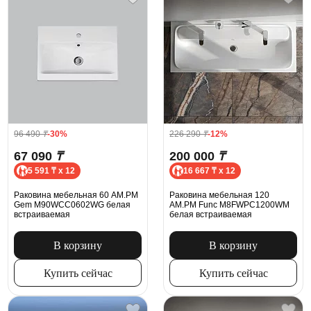
96 490
₸
-30%
226 290
₸
-12%
67 090
₸
200 000
₸
5 591 ₸ x 12
16 667 ₸ x 12
Раковина мебельная 60 AM.PM
Раковина мебельная 120
Gem M90WCC0602WG белая
AM.PM Func M8FWPC1200WM
встраиваемая
белая встраиваемая
В корзину
В корзину
Купить сейчас
Купить сейчас