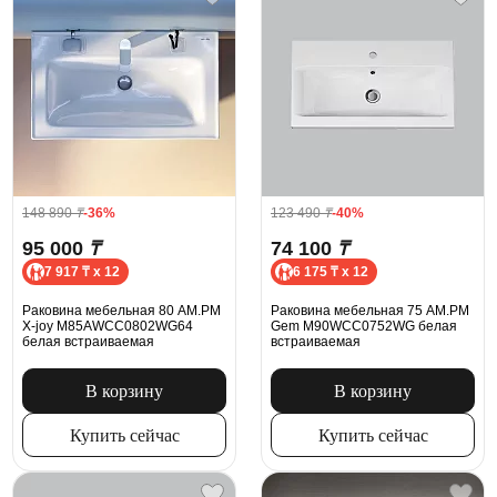
148 890
₸
-36%
123 490
₸
-40%
95 000
₸
74 100
₸
7 917 ₸ x 12
6 175 ₸ x 12
Раковина мебельная 80 AM.PM
Раковина мебельная 75 AM.PM
X-joy M85AWCC0802WG64
Gem M90WCC0752WG белая
белая встраиваемая
встраиваемая
В корзину
В корзину
Купить сейчас
Купить сейчас