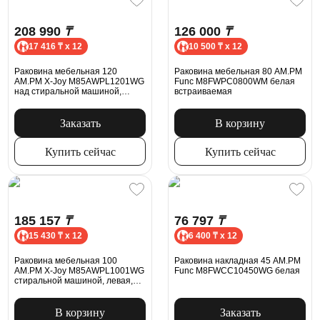
208 990
₸
126 000
₸
17 416 ₸ x 12
10 500 ₸ x 12
Раковина мебельная 120
Раковина мебельная 80 AM.PM
AM.PM X-Joy M85AWPL1201WG
Func M8FWPC0800WM белая
над стиральной машиной,
встраиваемая
левая, белая
Заказать
В корзину
Купить сейчас
Купить сейчас
185 157
₸
76 797
₸
15 430 ₸ x 12
6 400 ₸ x 12
Раковина мебельная 100
Раковина накладная 45 AM.PM
AM.PM X-Joy M85AWPL1001WG
Func M8FWCC10450WG белая
стиральной машиной, левая,
белая
В корзину
Заказать