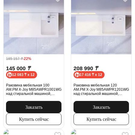
185 157
₸
-22%
145 000
₸
208 990
₸
12 083 ₸ x 12
17 416 ₸ x 12
Раковина мебельная 100
Раковина мебельная 120
AM.PM X-Joy M85AWPR1001WG
AM.PM X-Joy M85AWPR1201WG
над стиральной машиной,
над стиральной машиной,
правая, белая
правая, белая
Заказать
Заказать
Купить сейчас
Купить сейчас