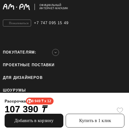
ОФИЦИАЛЬНЫЙ
ИНТЕРНЕТ-МАГАЗИН
+7 747 095 15 49
Пожаловаться
ПОКУПАТЕЛЯМ:
ПРОЕКТНЫЕ ПОСТАВКИ
ДЛЯ ДИЗАЙНЕРОВ
ШОУРУМЫ
Рассрочка
8 949 ₸ x 12
107 390
ТОО «Home Ecology Center (Хоум Иколэджи Сэнтэ)», БИН: 190640023562. Все права
₸
защищены.
Политика конфиденциальности.
Официальный сайт бренда AM.PM использует cookie, чтобы сделать пользование
Добавить в корзину
Купить в 1 клик
сайтом проще. Узнайте больше про использование cookie.
Информация, представленная на сайте, не является публичной офертой.