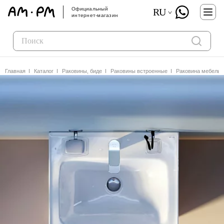
Официальный
RU
интернет-магазин
Главная
Каталог
Раковины, биде
Раковины встроенные
Раковина мебель