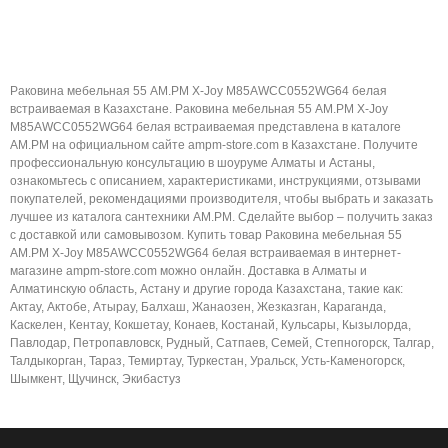
Раковина мебельная 55 AM.PM X-Joy M85AWCC0552WG64 белая
встраиваемая в Казахстане. Раковина мебельная 55 AM.PM X-Joy
M85AWCC0552WG64 белая встраиваемая представлена в каталоге
AM.PM на официальном сайте ampm-store.com в Казахстане. Получите
профессиональную консультацию в шоуруме Алматы и Астаны,
ознакомьтесь с описанием, характеристиками, инструкциями, отзывами
покупателей, рекомендациями производителя, чтобы выбрать и заказать
лучшее из каталога сантехники AM.PM. Сделайте выбор – получить заказ
с доставкой или самовывозом. Купить товар Раковина мебельная 55
AM.PM X-Joy M85AWCC0552WG64 белая встраиваемая в интернет-
магазине ampm-store.com можно онлайн. Доставка в Алматы и
Алматинскую область, Астану и другие города Казахстана, такие как:
Актау, Актобе, Атырау, Балхаш, Жанаозен, Жезказган, Караганда,
Каскелен, Кентау, Кокшетау, Конаев, Костанай, Кульсары, Кызылорда,
Павлодар, Петропавловск, Рудный, Сатпаев, Семей, Степногорск, Талгар,
Талдыкорган, Тараз, Темиртау, Туркестан, Уральск, Усть-Каменогорск,
Шымкент, Щучинск, Экибастуз