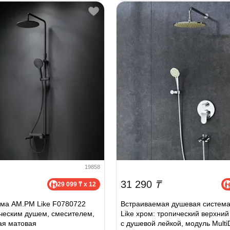
19858
31 290
₸
29 099 ₸ x 12
ема AM.PM Like F0780722
Встраиваемая душевая систем
ическим душем, смесителем,
Like хром: тропический верхний
ая матовая
с душевой лейкой, модуль Multi