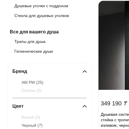
Душевые уголки с поддоном
Стекла для душевых уголков
Все для вашего душа
Трапы для душа
Гигиенические души
Бренд
AM.PM (
25
)
Damixa (
0
)
349 190
₸
Цвет
Душевая сист
Белый (
0
)
стойка с троп
изливом, черн
Черный (
7
)