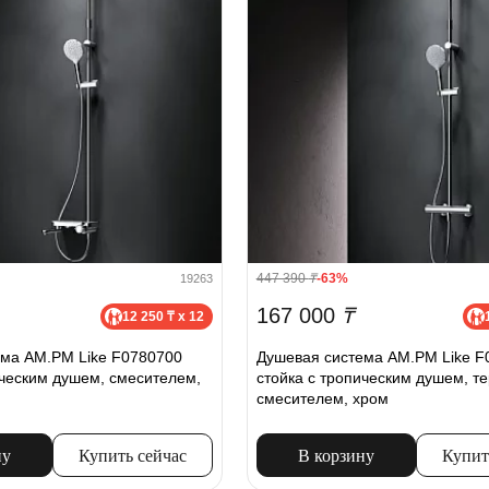
447 390
₸
-63%
19263
167 000
₸
12 250 ₸ x 12
ема AM.PM Like F0780700
Душевая система AM.PM Like F
ическим душем, смесителем,
стойка с тропическим душем, т
смесителем, хром
ну
Купить сейчас
В корзину
Купит