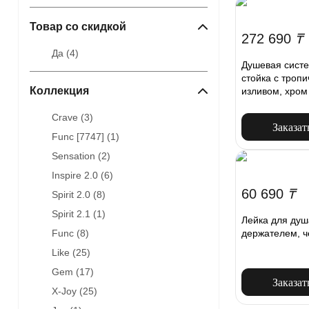
Товар со скидкой
272 690
₸
Да (
4
)
Душевая сист
стойка с троп
Коллекция
изливом, хром
Crave (
3
)
Заказат
Func [7747] (
1
)
Sensation (
2
)
Inspire 2.0 (
6
)
60 690
₸
Spirit 2.0 (
8
)
Spirit 2.1 (
1
)
Лейка для душ
держателем, ч
Func (
8
)
Like (
25
)
Gem (
17
)
Заказат
X-Joy (
25
)