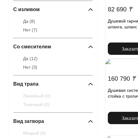
82 690
₸
С изливом
Душевой гарни
Да (
8
)
штанга, шланг
Нет (
7
)
Со смесителем
Заказат
Да (
12
)
Нет (
3
)
160 790
₸
Вид трапа
Душевая сист
Линейный (
0
)
стойка с троп
Точечный (
0
)
Заказат
Вид затвора
Мокрый (
0
)