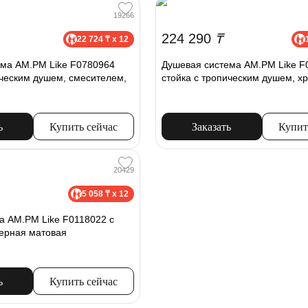
19266
224 290
₸
22 724 ₸ x 12
ема AM.PM Like F0780964
Душевая система AM.PM Like F
ическим душем, смесителем,
стойка с тропическим душем, х
ь
Купить сейчас
Заказать
Купит
20429
5 058 ₸ x 12
а AM.PM Like F0118022 c
ерная матовая
ь
Купить сейчас