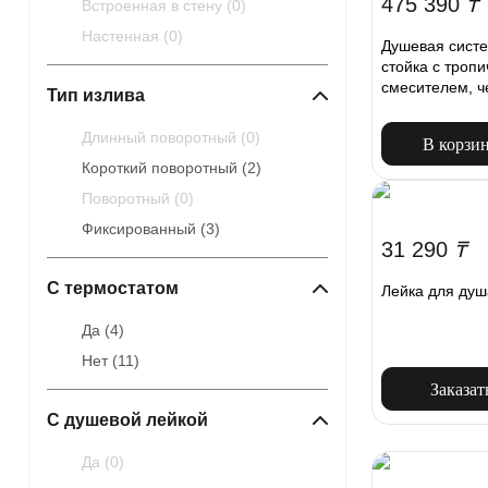
475 390
₸
Встроенная в стену (
0
)
Настенная (
0
)
Душевая сист
стойка с троп
смесителем, ч
Тип излива
Длинный поворотный (
0
)
В корзи
Короткий поворотный (
2
)
Поворотный (
0
)
Фиксированный (
3
)
31 290
₸
С термостатом
Лейка для душ
Да (
4
)
Нет (
11
)
Заказат
С душевой лейкой
Да (
0
)