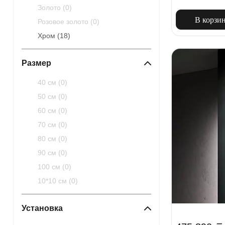
Золото (
0
)
В корзи
Розовое золото (
0
)
Хром (
18
)
Размер
40 см (
0
)
50 см (
0
)
60 см (
0
)
70 см (
0
)
80 см (
0
)
90 см (
0
)
100 см (
0
)
10*10 см (
0
)
Установка