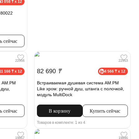
3 058 ₸ x 12
280022
ь сейчас
22956
22953
82 690
₸
11 166 ₸ x 12
4 566 ₸ x 12
а AM.PM
Встраиваемая душевая система AM.PM
 душ,
Like хром: ручной душ, штанга с полочкой,
модуль MultiDock
ь сейчас
В корзину
Купить сейчас
Товаров в комплекте: 1 из 4
19857
19846