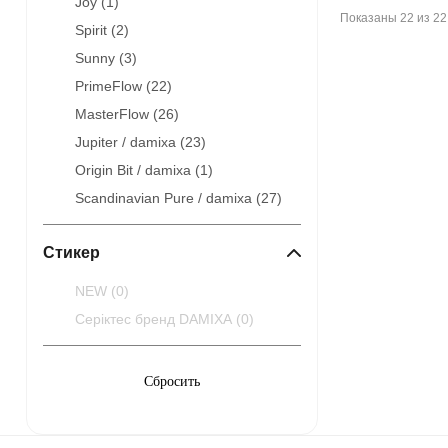
Joy (
1
)
Показаны 22 из 22
Spirit (
2
)
Sunny (
3
)
PrimeFlow (
22
)
MasterFlow (
26
)
Jupiter / damixa (
23
)
Origin Bit / damixa (
1
)
Scandinavian Pure / damixa (
27
)
Стикер
NEW (
0
)
Серіктес бренд DAMIXA (
0
)