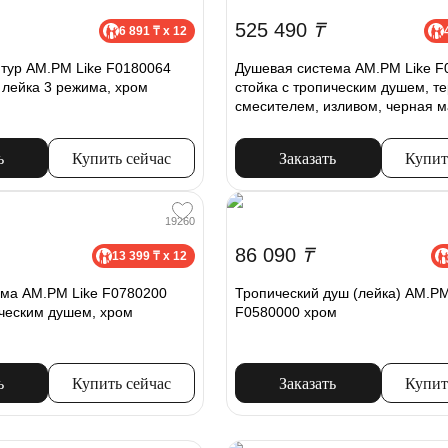
525 490
₸
6 891 ₸ x 12
тур AM.PM Like F0180064
Душевая система AM.PM Like F
, лейка 3 режима, хром
стойка с тропическим душем, т
смесителем, изливом, черная м
ь
Купить сейчас
Заказать
Купит
19260
86 090
₸
13 399 ₸ x 12
ема AM.PM Like F0780200
Тропический душ (лейка) AM.PM
ическим душем, хром
F0580000 хром
ь
Купить сейчас
Заказать
Купит