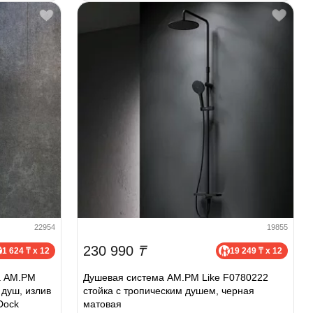
22954
19855
230 990
₸
1 624 ₸ x 12
19 249 ₸ x 12
а AM.PM
Душевая система AM.PM Like F0780222
 душ, излив
стойка с тропическим душем, черная
Dock
матовая