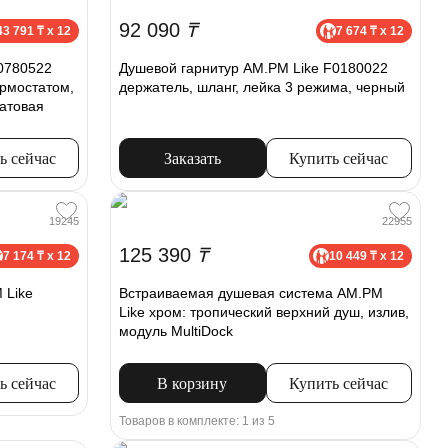
92 090
₸
43 791 ₸ x 12
7 674 ₸ x 12
0780522
Душевой гарнитур AM.PM Like F0180022
ермостатом,
держатель, шланг, лейка 3 режима, черный
атовая
ь сейчас
Заказать
Купить сейчас
19245
22955
125 390
₸
7 174 ₸ x 12
10 449 ₸ x 12
 Like
Встраиваемая душевая система AM.PM
Like хром: тропический верхний душ, излив,
модуль MultiDock
ь сейчас
В корзину
Купить сейчас
Товаров в комплекте: 1 из 5