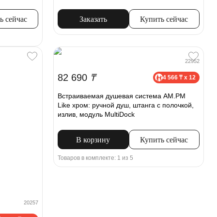
ь сейчас
Заказать
Купить сейчас
22952
82 690
₸
4 566 ₸ x 12
Встраиваемая душевая система AM.PM
Like хром: ручной душ, штанга с полочкой,
излив, модуль MultiDock
В корзину
Купить сейчас
Товаров в комплекте: 1 из 5
20257