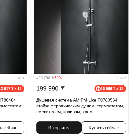
488 790
₸
-59%
19261
19262
199 990
₸
13 917 ₸ x 12
16 666 ₸ x 12
0780464
Душевая система AM.PM Like F0780564
ермостатом,
стойка с тропическим душем, термостатом,
смесителем, изливом, хром
ь сейчас
В корзину
Купить сейчас