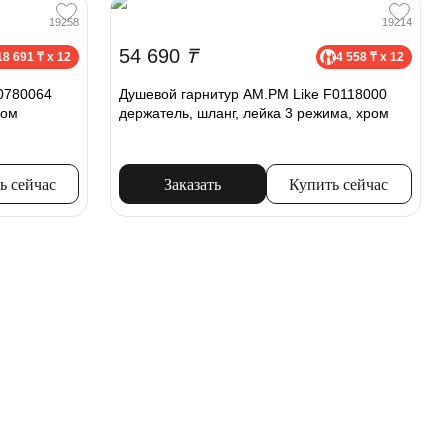
19258
19214
54 690
₸
18 691 ₸ x 12
4 558 ₸ x 12
0780064
Душевой гарнитур AM.PM Like F0118000
ром
держатель, шланг, лейка 3 режима, хром
ь сейчас
Заказать
Купить сейчас