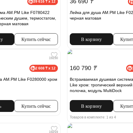
36 690
₸
39 616 ₸ x 12
ема AM.PM Like F0780422
Лейка для душа AM.PM Like F0
ическим душем, термостатом,
черная матовая
ерная матовая
ну
Купить сейчас
В корзину
Купит
19230
160 790
₸
2 608 ₸ x 12
а AM.PM Like F0280000 хром
Встраиваемая душевая систем
Like хром: тропический верхний
полочка, модуль MultiDock
ь
Купить сейчас
В корзину
Купит
Товаров в комплекте: 1 из 4
19219