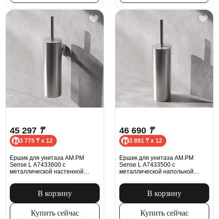
45 297
₸
46 690
₸
3 775 ₸ x 12
3 891 ₸ x 12
Ершик для унитаза AM.PM
Ершик для унитаза AM.PM
Sense L A7433600 с
Sense L A7433500 с
металлической настенной
металлической напольной
подставкой, сатин
подставкой, сатин
В корзину
В корзину
Купить сейчас
Купить сейчас