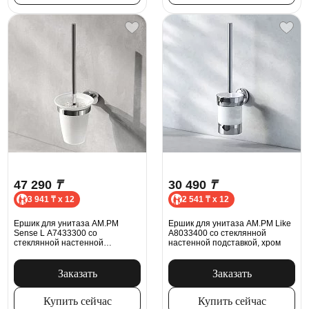
47 290
₸
30 490
₸
3 941 ₸ x 12
2 541 ₸ x 12
Ершик для унитаза AM.PM
Ершик для унитаза AM.PM Like
Sense L A7433300 со
A8033400 со стеклянной
стеклянной настенной
настенной подставкой, хром
подставкой, хром
Заказать
Заказать
Купить сейчас
Купить сейчас