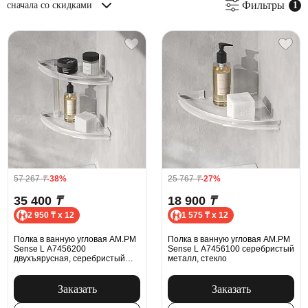
Фильтры
сначала со скидками
57 267
₸
-38%
25 767
₸
-27%
35 400
₸
18 900
₸
2 950 ₸ x 12
1 575 ₸ x 12
Полка в ванную угловая AM.PM
Полка в ванную угловая AM.PM
Sense L A7456200
Sense L A7456100 серебристый
двухъярусная, серебристый
металл, стекло
металл, стекло
Заказать
Заказать