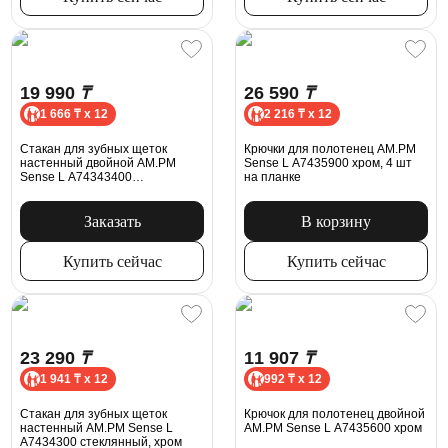
19 990
₸
26 590
₸
1 666 ₸ x 12
2 216 ₸ x 12
Стакан для зубных щеток
Крючки для полотенец AM.PM
настенный двойной AM.PM
Sense L A7435900 хром, 4 шт
Sense L A74343400
на планке
стеклянный, хром
Заказать
В корзину
Купить сейчас
Купить сейчас
23 290
₸
11 907
₸
1 941 ₸ x 12
992 ₸ x 12
Стакан для зубных щеток
Крючок для полотенец двойной
настенный AM.PM Sense L
AM.PM Sense L A7435600 хром
A7434300 стеклянный, хром