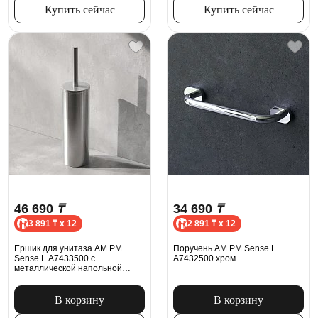
Купить сейчас
Купить сейчас
46 690
₸
34 690
₸
3 891 ₸ x 12
2 891 ₸ x 12
Ершик для унитаза AM.PM
Поручень AM.PM Sense L
Sense L A7433500 с
A7432500 хром
металлической напольной
подставкой, сатин
В корзину
В корзину