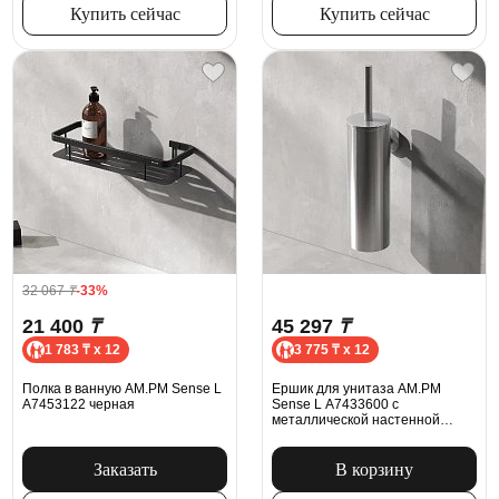
Купить сейчас
Купить сейчас
32 067
₸
-33%
21 400
₸
45 297
₸
1 783 ₸ x 12
3 775 ₸ x 12
Полка в ванную AM.PM Sense L
Ершик для унитаза AM.PM
A7453122 черная
Sense L A7433600 с
металлической настенной
подставкой, сатин
Заказать
В корзину