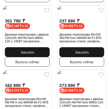
301 790
₸
237 690
₸
25 149 ₸ x 12
19 808 ₸ x 12
Душевая перегородка с дверью
Душевая перегородка 90x200
120x195 AM.PM Gem W90G-
AM.PM Func W84WI-90-F1-BTE
120-1-195BT прозрачное
прозрачное стекло, профиль
стекло, профиль черный
черный матовый
матовый
Заказать
Заказать
Купить сейчас
Купить сейчас
162 890
₸
273 690
₸
13 574 ₸ x 12
22 808 ₸ x 12
Душевая перегородка 80x195
Душевая перегородка с дверью
AM.PM X-Joy W94WI-80-F1-MTE
110x195 AM.PM Gem W90G-110-
прозрачное стекло, профиль
1-195MT прозрачное стекло,