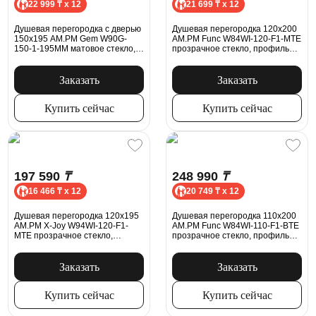
22 999 ₸ x 12
21 699 ₸ x 12
Душевая перегородка с дверью
Душевая перегородка 120x200
150x195 AM.PM Gem W90G-
AM.PM Func W84WI-120-F1-MTE
150-1-195MM матовое стекло,
прозрачное стекло, профиль
профиль серебристый
хром
Заказать
Заказать
Купить сейчас
Купить сейчас
197 590
₸
248 990
₸
16 466 ₸ x 12
20 749 ₸ x 12
Душевая перегородка 120x195
Душевая перегородка 110x200
AM.PM X-Joy W94WI-120-F1-
AM.PM Func W84WI-110-F1-BTE
MTE прозрачное стекло,
прозрачное стекло, профиль
профиль хром
черный матовый
Заказать
Заказать
Купить сейчас
Купить сейчас