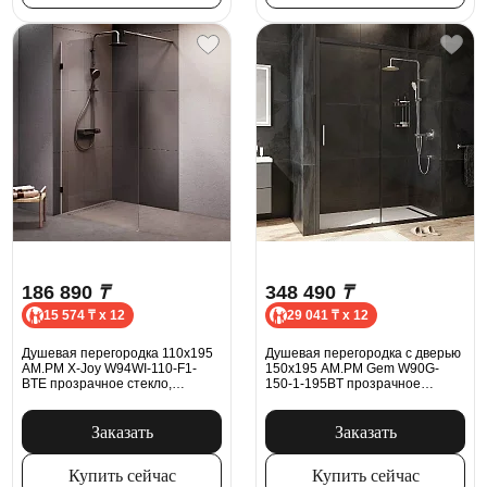
186 890
₸
348 490
₸
15 574 ₸ x 12
29 041 ₸ x 12
Душевая перегородка 110x195
Душевая перегородка с дверью
AM.PM X-Joy W94WI-110-F1-
150x195 AM.PM Gem W90G-
BTE прозрачное стекло,
150-1-195BT прозрачное
профиль черный матовый
стекло, профиль черный
матовый
Заказать
Заказать
Купить сейчас
Купить сейчас