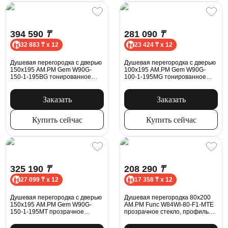
394 590
₸
281 090
₸
32 883 ₸ x 12
23 424 ₸ x 12
Душевая перегородка с дверью
Душевая перегородка с дверью
150x195 AM.PM Gem W90G-
100x195 AM.PM Gem W90G-
150-1-195BG тонированное
100-1-195MG тонированное
стекло, профиль черный
стекло, профиль серебристый
матовый
Заказать
Заказать
Купить сейчас
Купить сейчас
325 190
₸
208 290
₸
27 099 ₸ x 12
17 358 ₸ x 12
Душевая перегородка с дверью
Душевая перегородка 80x200
150x195 AM.PM Gem W90G-
AM.PM Func W84WI-80-F1-MTE
150-1-195MT прозрачное
прозрачное стекло, профиль
стекло, профиль серебристый
хром