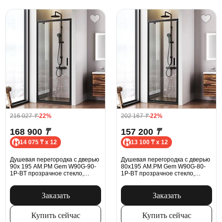
216 027
₸
-22%
202 167
₸
-22%
168 900
₸
157 200
₸
14 075 ₸ x 12
13 100 ₸ x 12
Душевая перегородка с дверью
Душевая перегородка с дверью
90x 195 AM.PM Gem W90G-90-
80x195 AM.PM Gem W90G-80-
1P-BT прозрачное стекло,
1P-BT прозрачное стекло,
профиль черный матовый
профиль черный матовый
Заказать
Заказать
Купить сейчас
Купить сейчас