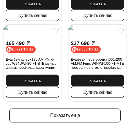
Заказать
Заказать
Купить сейчас
Купить сейчас
165 490
₸
237 690
₸
13 791 ₸ x 12
19 808 ₸ x 12
Душ бөлгіш 80x195 AM.PM X-
Душевая перегородка 100x200
Joy W94UWI-80-F1-BTE мөлдір
AM.PM Func W84WI-100-F1-MTE
шыны, профильді қара күңгірт
прозрачное стекло, профиль
хром
Заказать
Заказать
Купить сейчас
Купить сейчас
Показать еще