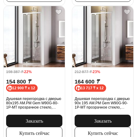
198 387
₸
-22%
212 877
₸
-23%
154 800
₸
164 600
₸
12 900 ₸ x 12
13 717 ₸ x 12
Душевая перегородка с дверью
Душевая перегородка с дверью
80x195 AM.PM Gem W90G-80-
90x 195 AM.PM Gem W90G-90-
1P-MT прозрачное стекло,
1P-MT прозрачное стекло,
профиль серебристый
профиль серебристый
Заказать
Заказать
Купить сейчас
Купить сейчас