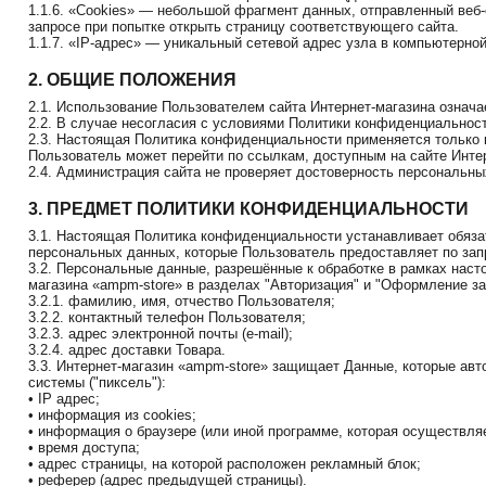
1.1.6. «Cookies» — небольшой фрагмент данных, отправленный веб-
запросе при попытке открыть страницу соответствующего сайта.
1.1.7. «IP-адрес» — уникальный сетевой адрес узла в компьютерной 
2. ОБЩИЕ ПОЛОЖЕНИЯ
2.1. Использование Пользователем сайта Интернет-магазина означ
2.2. В случае несогласия с условиями Политики конфиденциальнос
2.3. Настоящая Политика конфиденциальности применяется только к 
Пользователь может перейти по ссылкам, доступным на сайте Интер
2.4. Администрация сайта не проверяет достоверность персональн
3. ПРЕДМЕТ ПОЛИТИКИ КОНФИДЕНЦИАЛЬНОСТИ
3.1. Настоящая Политика конфиденциальности устанавливает обяз
персональных данных, которые Пользователь предоставляет по запр
3.2. Персональные данные, разрешённые к обработке в рамках нас
магазина «ampm-store» в разделах "Авторизация" и "Оформление 
3.2.1. фамилию, имя, отчество Пользователя;
3.2.2. контактный телефон Пользователя;
3.2.3. адрес электронной почты (e-mail);
3.2.4. адрес доставки Товара.
3.3. Интернет-магазин «ampm-store» защищает Данные, которые авт
системы ("пиксель"):
• IP адрес;
• информация из cookies;
• информация о браузере (или иной программе, которая осуществляе
• время доступа;
• адрес страницы, на которой расположен рекламный блок;
• реферер (адрес предыдущей страницы).