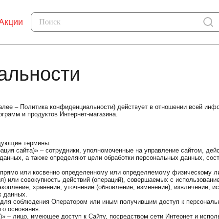
Акции
альности
ее – Политика конфиденциальности) действует в отношении всей инфо
ограмм и продуктов Интернет-магазина.
едующие термины:
рация сайта)» – сотрудники, уполномоченные на управление сайтом, де
 данных, а также определяют цели обработки персональных данных, сос
 прямо или косвенно определенному или определяемому физическому ли
ия) или совокупность действий (операций), совершаемых с использовани
опление, хранение, уточнение (обновление, изменение), извлечение, ис
х данных.
 для соблюдения Оператором или иным получившим доступ к персональ
го основания.
ь)» – лицо, имеющее доступ к Сайту, посредством сети Интернет и испо