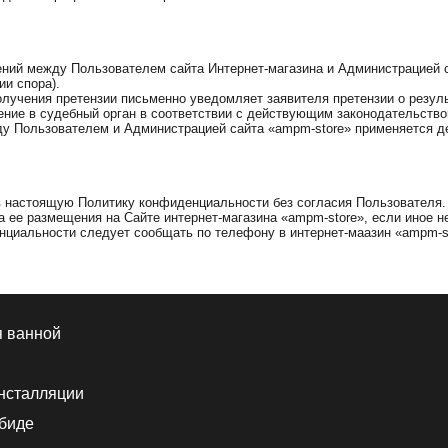
шений между Пользователем сайта Интернет-магазина и Администрацией 
и спора).
получения претензии письменно уведомляет заявителя претензии о резул
ение в судебный орган в соответствии с действующим законодательство
ду Пользователем и Администрацией сайта «ampm-store» применяется д
 в настоящую Политику конфиденциальности без согласия Пользователя.
а ее размещения на Сайте интернет-магазина «ampm-store», если иное 
нциальности следует сообщать по телефону в интернет-маазин «ampm-s
я ванной
нсталляции
 биде