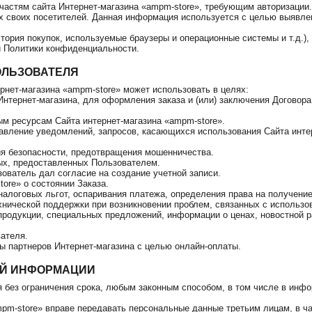
 частям сайта Интернет-магазина «ampm-store», требующим авторизации.
сах своих посетителей. Данная информация используется с целью выявле
тория покупок, используемые браузеры и операционные системы и т.д.)
ей Политики конфиденциальности.
ОЛЬЗОВАТЕЛЯ
рнет-магазина «ampm-store» может использовать в целях:
 Интернет-магазина, для оформления заказа и (или) заключения Договор
ым ресурсам Сайта интернет-магазина «ampm-store».
авление уведомлений, запросов, касающихся использования Сайта интерн
ия безопасности, предотвращения мошенничества.
ых, предоставленных Пользователем.
зователь дал согласие на создание учетной записи.
ore» о состоянии Заказа.
 налоговых льгот, оспаривания платежа, определения права на получени
нической поддержки при возникновении проблем, связанных с использо
 продукции, специальных предложений, информации о ценах, новостной р
ателя.
ы партнеров Интернет-магазина с целью онлайн-оплаты.
ОЙ ИНФОРМАЦИИ
 без ограничения срока, любым законным способом, в том числе в ин
mpm-store» вправе передавать персональные данные третьим лицам, в ч