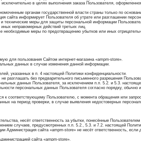
, исключительно в целях выполнения заказа Пользователя, оформленног
номоченным органам государственной власти страны только по основан
ция сайта информирует Пользователя об утрате или разглашении персо
 и технические меры для защиты персональной информации Пользовател
т иных неправомерных действий третьих лиц.
все необходимые меры по предотвращению убытков или иных отрицатель
мую для пользования Сайтом интернет-магазина «ampm-store».
нальных данных в случае изменения данной информации.
лей, указанных в п. 4 настоящей Политики конфиденциальности.
 не разглашать без предварительного письменного разрешения Пользова
льных данных Пользователя, за исключением п.п. 5.2. и 5.3. настоящ
льности персональных данных Пользователя согласно порядку, обычно 
ся к соответствующему Пользователю, с момента обращения или запрос
анных на период проверки, в случае выявления недостоверных персона
ательства, несёт ответственность за убытки, понесённые Пользователе
ением случаев, предусмотренных п.п. 5.2., 5.3. и 7.2. настоящей Поли
ии Администрация сайта «ampm-store» не несёт ответственность, если
 Администрацией сайта «ampm-store».