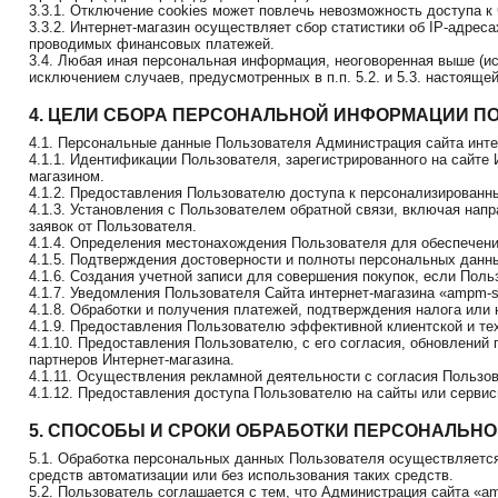
3.3.1. Отключение cookies может повлечь невозможность доступа к
3.3.2. Интернет-магазин осуществляет сбор статистики об IP-адре
проводимых финансовых платежей.
3.4. Любая иная персональная информация, неоговоренная выше (ис
исключением случаев, предусмотренных в п.п. 5.2. и 5.3. настоящ
4. ЦЕЛИ СБОРА ПЕРСОНАЛЬНОЙ ИНФОРМАЦИИ П
4.1. Персональные данные Пользователя Администрация сайта инте
4.1.1. Идентификации Пользователя, зарегистрированного на сайте
магазином.
4.1.2. Предоставления Пользователю доступа к персонализированн
4.1.3. Установления с Пользователем обратной связи, включая напр
заявок от Пользователя.
4.1.4. Определения местонахождения Пользователя для обеспечен
4.1.5. Подтверждения достоверности и полноты персональных данн
4.1.6. Создания учетной записи для совершения покупок, если Поль
4.1.7. Уведомления Пользователя Сайта интернет-магазина «ampm-st
4.1.8. Обработки и получения платежей, подтверждения налога или
4.1.9. Предоставления Пользователю эффективной клиентской и тех
4.1.10. Предоставления Пользователю, с его согласия, обновлений
партнеров Интернет-магазина.
4.1.11. Осуществления рекламной деятельности с согласия Пользов
4.1.12. Предоставления доступа Пользователю на сайты или сервис
5. СПОСОБЫ И СРОКИ ОБРАБОТКИ ПЕРСОНАЛЬН
5.1. Обработка персональных данных Пользователя осуществляется
средств автоматизации или без использования таких средств.
5.2. Пользователь соглашается с тем, что Администрация сайта «a