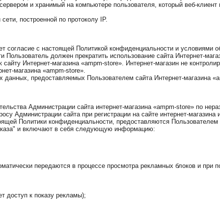
сервером и хранимый на компьютере пользователя, который веб-клиент 
сети, построенной по протоколу IP.
ает согласие с настоящей Политикой конфиденциальности и условиями 
ти Пользователь должен прекратить использование сайта Интернет-мага
сайту Интернет-магазина «ampm-store». Интернет-магазин не контролиру
нет-магазина «ampm-store».
ых данных, предоставляемых Пользователем сайта Интернет-магазина «a
ательства Администрации сайта интернет-магазина «ampm-store» по не
осу Администрации сайта при регистрации на сайте интернет-магазина 
тоящей Политики конфиденциальности, предоставляются Пользователем 
заказа" и включают в себя следующую информацию:
оматически передаются в процессе просмотра рекламных блоков и при п
т доступ к показу рекламы);