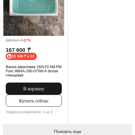
230 517
₸
-27%
167 600
₸
15 349 ₸ x 12
Ванна акриловая 160x70 AM.PM
Func W84A-160-070W-A белая
глянцевая
В корзину
Купить сейчас
Товаров в комплекте: 1 из 3
Показать еще