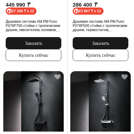
445 990
₸
286 400
₸
37 166 ₸ x 12
23 867 ₸ x 12
Душевая система AM.PM Func
Душевая система AM.PM Func
F078F700 стойка с тропическим
F078F500 стойка с тропическим
душем, смесителем, изливом,
душем, термостатом,
хром
смесителем, изливом, хром
Заказать
Заказать
Купить сейчас
Купить сейчас