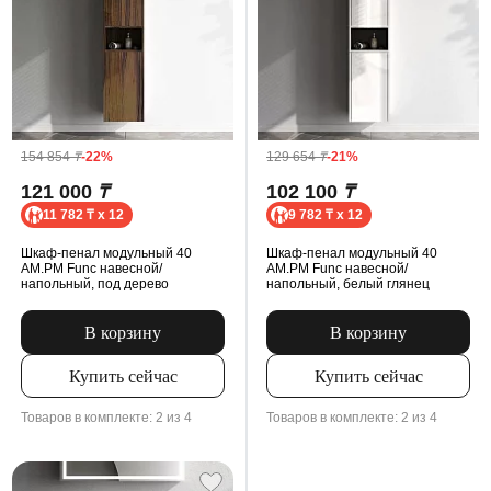
154 854
₸
-22%
129 654
₸
-21%
121 000
₸
102 100
₸
11 782 ₸ x 12
9 782 ₸ x 12
Шкаф-пенал модульный 40
Шкаф-пенал модульный 40
AM.PM Func навесной/
AM.PM Func навесной/
напольный, под дерево
напольный, белый глянец
В корзину
В корзину
Купить сейчас
Купить сейчас
Товаров в комплекте: 2 из 4
Товаров в комплекте: 2 из 4