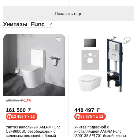
Показать еще
Унитазы
Func
185 990
₸
-13%
161 500
₸
448 497
₸
13 458 ₸ x 12
37 375 ₸ x 12
Унитаз напольный AM.PM Func
Унитаз подвесной с
C8F8600SC безободковый с
инсталляцией AM.PM Func
сиденьем микролифт, белый
IS90138.8F1701 безободковый,