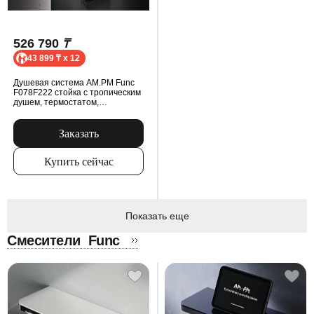
526 790
₸
43 899 ₸ x 12
Душевая система AM.PM Func
F078F222 стойка с тропическим
душем, термостатом,
смесителем, черная
Заказать
Купить сейчас
Показать еще
Смесители
Func