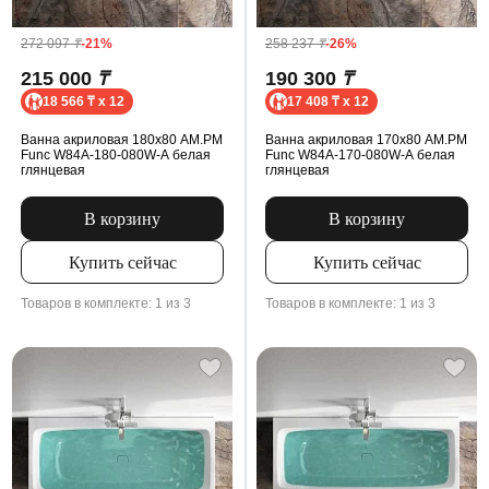
272 097
₸
-21%
258 237
₸
-26%
215 000
₸
190 300
₸
18 566 ₸ x 12
17 408 ₸ x 12
Ванна акриловая 180x80 AM.PM
Ванна акриловая 170x80 AM.PM
Func W84A-180-080W-A белая
Func W84A-170-080W-A белая
глянцевая
глянцевая
В корзину
В корзину
Купить сейчас
Купить сейчас
Товаров в комплекте: 1 из 3
Товаров в комплекте: 1 из 3