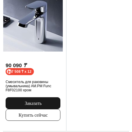
90 090
₸
7 508 ₸ x 12
Смеситель для раковины
(умывальника) AM.PM Func
F8F02100 хром
Заказать
Купить сейчас