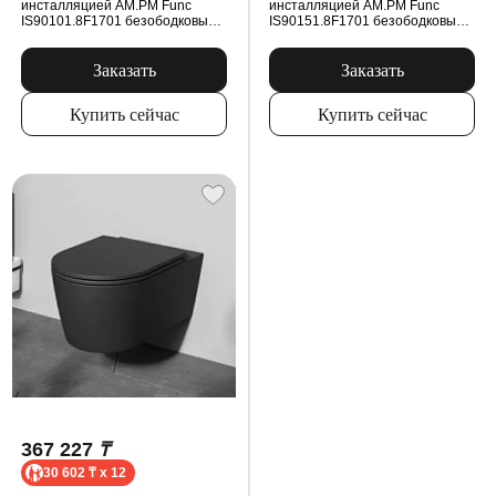
инсталляцией AM.PM Func
инсталляцией AM.PM Func
IS90101.8F1701 безободковый,
IS90151.8F1701 безободковый,
сиденьем микролифт, механ.
сиденьем микролифт, механ.
клавишей, белый
клавишей, белый
Заказать
Заказать
Купить сейчас
Купить сейчас
367 227
₸
30 602 ₸ x 12