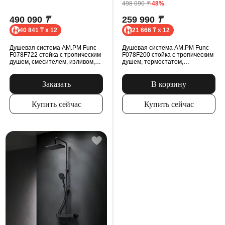
498 090
₸
-48%
490 090
₸
259 990
₸
40 841 ₸ x 12
21 666 ₸ x 12
Душевая система AM.PM Func
Душевая система AM.PM Func
F078F722 стойка с тропическим
F078F200 стойка с тропическим
душем, смесителем, изливом,
душем, термостатом,
черная
смесителем, хром
Заказать
В корзину
Купить сейчас
Купить сейчас