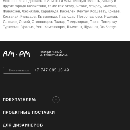
можно онлайн. Доставка в Алматы и Алматинскую область, Астану и
другие города Казахстана, такие как: Актау, Актобе, Атырау, Балхаш,
Жанаозен, Жезказган, Караганда, Каскелен, Кентау, Кокшетау, Конаев,
Костанай, Кульсары, Кызылорда, Павлодар, Петропавловск, Рудный,
Сатпаев, Семей, Степногорск, Талгар, Талдыкорган, Тараз, Темиртау,
Туркестан, Уральск, Усть-Каменогорск, Шымкент, Щучинск, Экибастуз
ОФИЦИАЛЬНЫЙ
ИНТЕРНЕТ-МАГАЗИН
+7 747 095 15 49
Пожаловаться
ПОКУПАТЕЛЯМ:
ПРОЕКТНЫЕ ПОСТАВКИ
ДЛЯ ДИЗАЙНЕРОВ