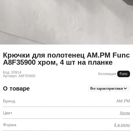
Крючки для полотенец AM.PM Func
A8F35900 хром, 4 шт на планке
Код: 20914
Коллекция:
Func
Артикул: A8F35900
О товаре
Все характеристики
Бренд
AM.PM
Цвет
Хром
Форма
4 в ряду