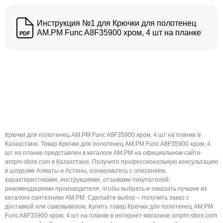
Инструкция №1 для Крючки для полотенец
AM.PM Func A8F35900 хром, 4 шт на планке
PDF
Крючки для полотенец AM.PM Func A8F35900 хром, 4 шт на планке в
Казахстане. Товар Крючки для полотенец AM.PM Func A8F35900 хром, 4
шт на планке представлен в каталоге AM.PM на официальном сайте
ampm-store.com в Казахстане. Получите профессиональную консультацию
в шоуруме Алматы и Астаны, ознакомьтесь с описанием,
характеристиками, инструкциями, отзывами покупателей,
рекомендациями производителя, чтобы выбрать и заказать лучшее из
каталога сантехники AM.PM. Сделайте выбор – получить заказ с
доставкой или самовывозом. Купить товар Крючки для полотенец AM.PM
Func A8F35900 хром, 4 шт на планке в интернет-магазине ampm-store.com