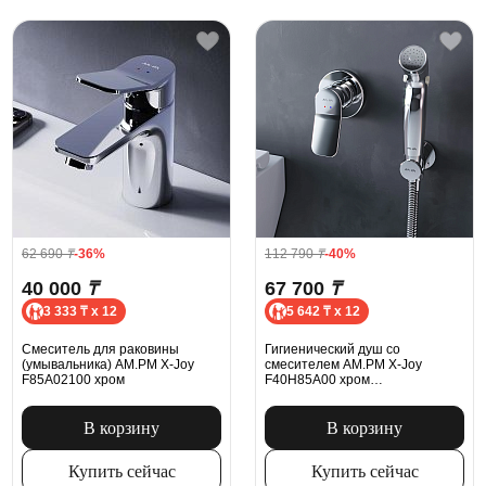
62 690
₸
-36%
112 790
₸
-40%
40 000
₸
67 700
₸
3 333 ₸ x 12
5 642 ₸ x 12
Смеситель для раковины
Гигиенический душ со
(умывальника) AM.PM X-Joy
смесителем AM.PM X-Joy
F85A02100 хром
F40H85A00 хром
встраиваемый, шланг 1500,
держатель
В корзину
В корзину
Купить сейчас
Купить сейчас