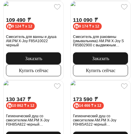
109 490
₸
110 090
₸
9 124 ₸ x 12
9 174 ₸ x 12
Смеситель для ванны и душа
Смеситель для раковины
AM.PM X-Joy F85A10022
(умывальника) AM.PM X-Joy S
черный
F85B02900 с выдвижным
изливом, хром
Заказать
Заказать
Купить сейчас
Купить сейчас
130 347
₸
173 590
₸
10 862 ₸ x 12
14 466 ₸ x 12
Гигиенический душ cо
Гигиенический душ cо
смесителем AM.PM X-Joy
смесителем AM.PM X-Joy
F0H85A822 черный
F0H85A522 черный
встраиваемый, полка, шланг
встраиваемый, шланг 1200,
1200, держатель туалетной
держатель