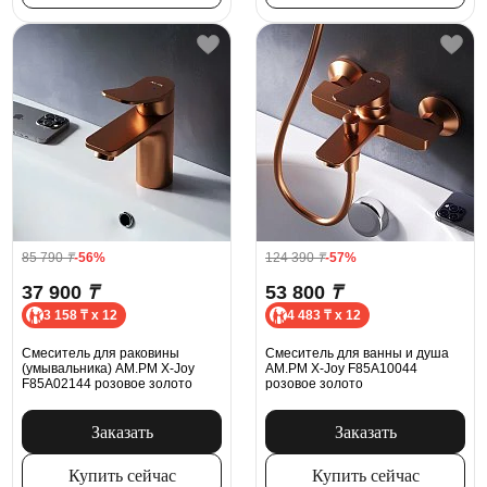
85 790
₸
-56%
124 390
₸
-57%
37 900
₸
53 800
₸
3 158 ₸ x 12
4 483 ₸ x 12
Смеситель для раковины
Смеситель для ванны и душа
(умывальника) AM.PM X-Joy
AM.PM X-Joy F85A10044
F85A02144 розовое золото
розовое золото
Заказать
Заказать
Купить сейчас
Купить сейчас