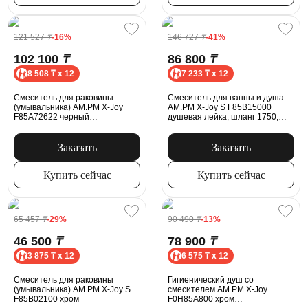
121 527
₸
-16%
146 727
₸
-41%
102 100
₸
86 800
₸
8 508 ₸ x 12
7 233 ₸ x 12
Смеситель для раковины
Смеситель для ванны и душа
(умывальника) AM.PM X-Joy
AM.PM X-Joy S F85B15000
F85A72622 черный
душевая лейка, шланг 1750,
встраиваемый
хром
Заказать
Заказать
Купить сейчас
Купить сейчас
65 457
₸
-29%
90 490
₸
-13%
46 500
₸
78 900
₸
3 875 ₸ x 12
6 575 ₸ x 12
Смеситель для раковины
Гигиенический душ cо
(умывальника) AM.PM X-Joy S
смесителем AM.PM X-Joy
F85B02100 хром
F0H85A800 хром