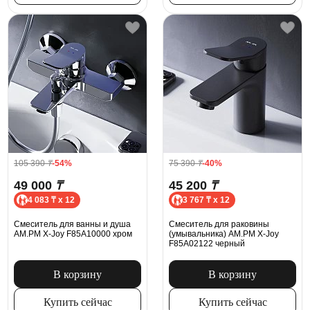
105 390
₸
-54%
75 390
₸
-40%
49 000
₸
45 200
₸
4 083 ₸ x 12
3 767 ₸ x 12
Смеситель для ванны и душа
Смеситель для раковины
AM.PM X-Joy F85A10000 хром
(умывальника) AM.PM X-Joy
F85A02122 черный
В корзину
В корзину
Купить сейчас
Купить сейчас