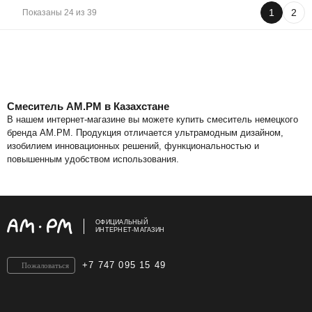
1
2
Показаны 24 из 39
Смеситель AM.PM в Казахстане
В нашем интернет-магазине вы можете купить смеситель немецкого
бренда AM.PM. Продукция отличается ультрамодным дизайном,
изобилием инновационных решений, функциональностью и
повышенным удобством использования.
Наш ассортимент
Высокое качество и узнаваемый стиль немецкого бренда AM.PM
делают его лидером на рынке сантехники. Компания постоянно
ОФИЦИАЛЬНЫЙ
работает над расширением ассортимента, выпуская различные типы
ИНТЕРНЕТ-МАГАЗИН
смесителей, которые подходят:
для раковины (умывальника);
+7 747 095 15 49
для ванны и душа с коротким или длинным изливом;
Пожаловаться
для кухни, в том числе с каналом для питьевой воды;
для биде.