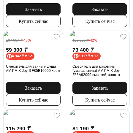
встраиваемый, полка, шланг
1200, держатель туалетной
бумаги
Заказать
Заказать
Купить сейчас
Купить сейчас
107 667
₸
-45%
126 567
₸
-42%
59 300
₸
73 400
₸
4 942 ₸ x 12
6 117 ₸ x 12
Смеситель для ванны и душа
Смеситель для раковины
AM.PM X-Joy S F85B10000 хром
(умывальника) AM.PM X-Joy
F85A92099 высокий, золото
Заказать
Заказать
Купить сейчас
Купить сейчас
115 290
₸
81 190
₸