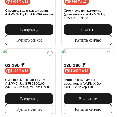
9 608 ₸ x 12
6 766 ₸ x 12
Смеситель для душа и ванны
Смеситель для раковины
AM.PM X-Joy F85A10099 золото
(умывальника) AM.PM X-Joy
F85A02199 золото
В корзину
Заказать
Купить сейчас
Купить сейчас
62 190
₸
136 190
₸
5 183 ₸ x 12
11 349 ₸ x 12
Смеситель для ванны и душа
Гигиенический душ со
AM.PM X-Joy S F85B90100
смесителем AM.PM X-Joy
длинный излив, душевая лейка,
F40H85A22 черный
шланг 1500, хром
встраиваемый, шланг 1500,
держатель
В корзину
В корзину
Купить сейчас
Купить сейчас