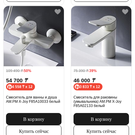
109 490
₸
-50%
75 390
₸
-39%
54 700
₸
46 000
₸
4 558 ₸ x 12
3 833 ₸ x 12
Смеситель для ванны и душа
Смеситель для раковины
AM.PM X-Joy F85A10033 белый
(умывальника) AM.PM X-Joy
F85A02133 белый
В корзину
В корзину
Купить сейчас
Купить сейчас