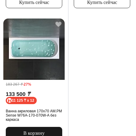
Купить сейчас
Купить сейчас
183 267
₸
-27%
133 500
₸
11 125 ₸ x 12
Ванна акриловая 170x70 AM.PM
Sense W76A-170-070W-A без
каркаса
В корзину