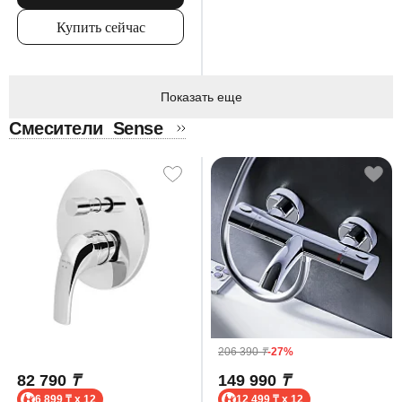
Купить сейчас
Показать еще
Смесители
Sense
206 390
₸
-27%
82 790
₸
149 990
₸
6 899 ₸ x 12
12 499 ₸ x 12