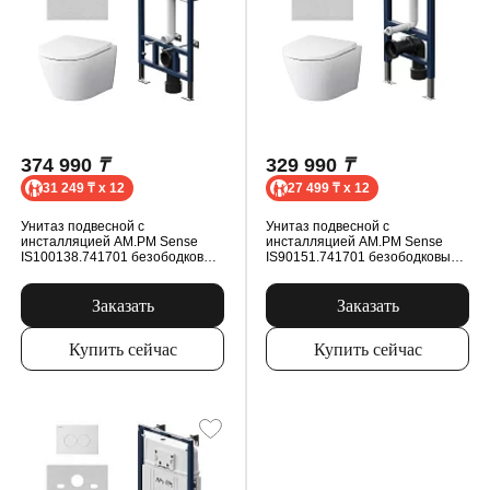
374 990
₸
329 990
₸
31 249 ₸ x 12
27 499 ₸ x 12
Унитаз подвесной с
Унитаз подвесной с
инсталляцией AM.PM Sense
инсталляцией AM.PM Sense
IS100138.741701 безободковый,
IS90151.741701 безободковый,
сиденьем микролифт, механ.
сиденьем микролифт, механ.
клавишей, белый
клавишей, белый
Заказать
Заказать
Купить сейчас
Купить сейчас