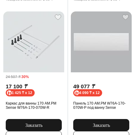
24 507
₸
-30%
17 100
₸
49 077
₸
1 425 ₸ x 12
4 090 ₸ x 12
Каркас для ванны 170 AM.PM
Панель 170 AM.PM W76A-170-
Sense W76A-170-070W-R
070W-P под ванну Sense
Заказать
Заказать