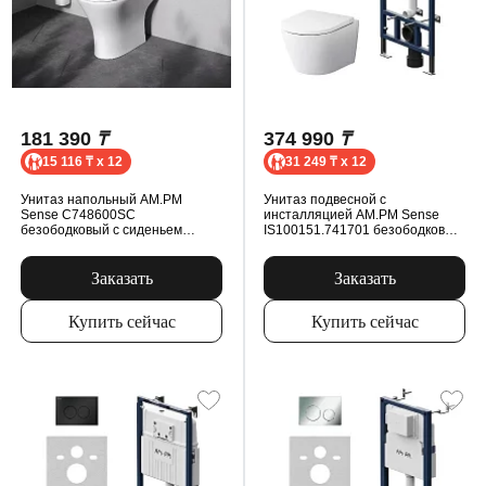
181 390
₸
374 990
₸
15 116 ₸ x 12
31 249 ₸ x 12
Унитаз напольный AM.PM
Унитаз подвесной с
Sense C748600SC
инсталляцией AM.PM Sense
безободковый с сиденьем
IS100151.741701 безободковый,
микролифт, белый
сиденьем микролифт, механ.
клавишей, белый
Заказать
Заказать
Купить сейчас
Купить сейчас