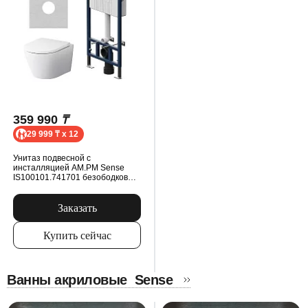
359 990
₸
29 999 ₸ x 12
Унитаз подвесной с
инсталляцией AM.PM Sense
IS100101.741701 безободковый,
сиденьем микролифт, механ.
клавишей, белый
Заказать
Купить сейчас
Ванны акриловые
Sense