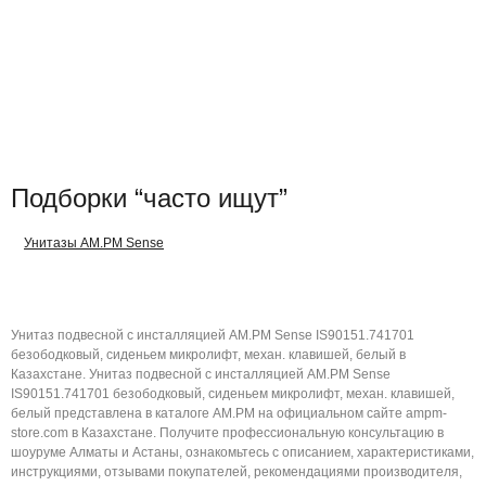
Подборки “часто ищут”
Унитазы AM.PM Sense
Унитаз подвесной с инсталляцией AM.PM Sense IS90151.741701
безободковый, сиденьем микролифт, механ. клавишей, белый в
Казахстане. Унитаз подвесной с инсталляцией AM.PM Sense
IS90151.741701 безободковый, сиденьем микролифт, механ. клавишей,
белый представлена в каталоге AM.PM на официальном сайте ampm-
store.com в Казахстане. Получите профессиональную консультацию в
шоуруме Алматы и Астаны, ознакомьтесь с описанием, характеристиками,
инструкциями, отзывами покупателей, рекомендациями производителя,