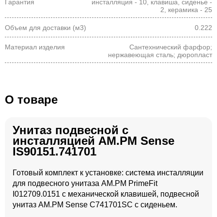
Гарантия
инсталляция - 10, клавиша, сиденье -
2, керамика - 25
Объем для доставки (м3)
0.222
Материал изделия
Сантехнический фарфор;
нержавеющая сталь; дюропласт
О товаре
Унитаз подвесной с
инсталляцией AM.PM Sense
IS90151.741701
Готовый комплект к установке: система инсталляции
для подвесного унитаза AM.PM PrimeFit
I012709.0151 с механической клавишей, подвесной
унитаз AM.PM Sense C741701SC с сиденьем.