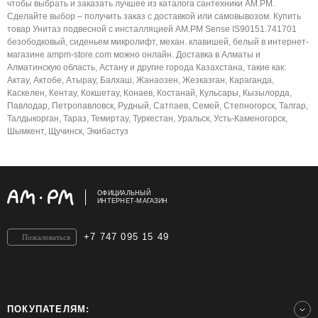
чтобы выбрать и заказать лучшее из каталога сантехники AM.PM.
Сделайте выбор – получить заказ с доставкой или самовывозом. Купить
товар Унитаз подвесной с инсталляцией AM.PM Sense IS90151.741701
безободковый, сиденьем микролифт, механ. клавишей, белый в интернет-
магазине ampm-store.com можно онлайн. Доставка в Алматы и
Алматинскую область, Астану и другие города Казахстана, такие как:
Актау, Актобе, Атырау, Балхаш, Жанаозен, Жезказган, Караганда,
Каскелен, Кентау, Кокшетау, Конаев, Костанай, Кульсары, Кызылорда,
Павлодар, Петропавловск, Рудный, Сатпаев, Семей, Степногорск, Талгар,
Талдыкорган, Тараз, Темиртау, Туркестан, Уральск, Усть-Каменогорск,
Шымкент, Щучинск, Экибастуз
ОФИЦИАЛЬНЫЙ
ИНТЕРНЕТ-МАГАЗИН
+7 747 095 15 49
Пожаловаться
ПОКУПАТЕЛЯМ: