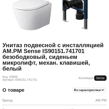
Унитаз подвесной с инсталляцией
AM.PM Sense IS90151.741701
безободковый, сиденьем
микролифт, механ. клавишей,
белый
Код: 20808
Коллекция:
Sense
Артикул: IS90151.741701
О товаре
Все характеристики
Бренд
AM.PM