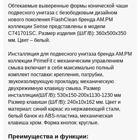
Обтекаемые выверенные формы конической чаши
подвесного унитаза с безободковым дизайном
нового поколения FlashClean бренда AM.PM
коллекции Sense представлены в модели
C741701SC. Размер изделия (Ш/Г/В): 360x500x350
мм. Цвет – белый.
Инсталляция для подвесного унитаза бренда AM.PM
коллекции PrimeFit с механическим управлением
смыва включает в себя максимально полный
комплект поставки: крепления, патрубки,
звукоизолирующую прокладку, механическую
двухрежимную клавишу смыва. Размер
инсталляции(Ш/Г/В): 530x150-200x1130-1230 мм
Размер клавиши (Ш/Г/В): 240x10x162 мм. Цвет и
материал: синий каркас из нержавеющей стали,
белый бачок из ABS-пластика, механическая
клавиша хром. Форма кнопок: круглые.
Преимущества и функции: