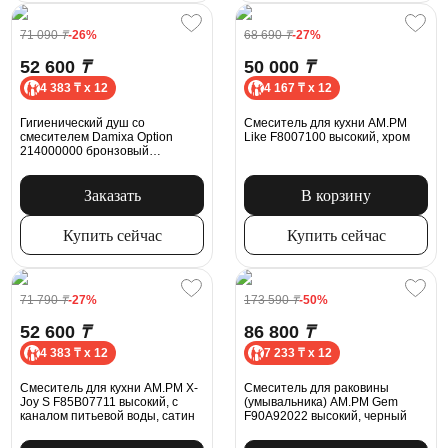
71 090
₸
-26%
68 690
₸
-27%
52 600
₸
50 000
₸
4 383 ₸ x 12
4 167 ₸ x 12
Гигиенический душ со
Смеситель для кухни AM.PM
смесителем Damixa Option
Like F8007100 высокий, хром
214000000 бронзовый
встраиваемый, шланг 1500,
держатель
Заказать
В корзину
Купить сейчас
Купить сейчас
71 790
₸
-27%
173 590
₸
-50%
52 600
₸
86 800
₸
4 383 ₸ x 12
7 233 ₸ x 12
Смеситель для кухни AM.PM X-
Смеситель для раковины
Joy S F85B07711 высокий, с
(умывальника) AM.PM Gem
каналом питьевой воды, сатин
F90A92022 высокий, черный