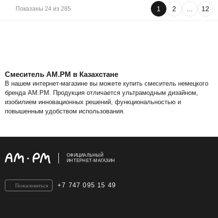
1
2
...
12
Показаны 24 из 285
Смеситель AM.PM в Казахстане
В нашем интернет-магазине вы можете купить смеситель немецкого
бренда AM.PM. Продукция отличается ультрамодным дизайном,
изобилием инновационных решений, функциональностью и
повышенным удобством использования.
Наш ассортимент
Высокое качество и узнаваемый стиль немецкого бренда AM.PM
делают его лидером на рынке сантехники. Компания постоянно
ОФИЦИАЛЬНЫЙ
работает над расширением ассортимента, выпуская различные типы
ИНТЕРНЕТ-МАГАЗИН
смесителей, которые подходят:
для раковины (умывальника);
+7 747 095 15 49
для ванны и душа с коротким или длинным изливом;
Пожаловаться
для кухни, в том числе с каналом для питьевой воды;
для биде.