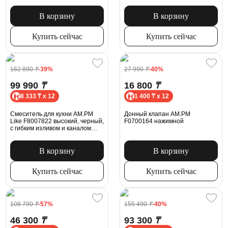
В корзину
В корзину
Купить сейчас
Купить сейчас
162 890
₸
-39%
27 990
₸
-40%
99 990
₸
16 800
₸
8 333 ₸ x 12
1 400 ₸ x 12
Смеситель для кухни AM.PM
Донный клапан AM.PM
Like F8007822 высокий, черный,
F0700164 нажимной
с гибким изливом и каналом
питьевой воды
В корзину
В корзину
Купить сейчас
Купить сейчас
108 790
₸
-57%
155 490
₸
-40%
46 300
₸
93 300
₸