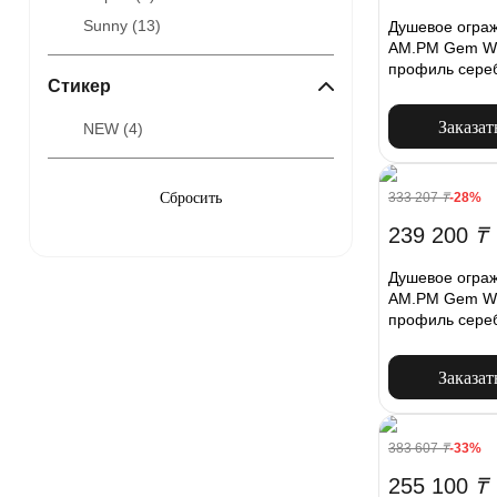
Sunny (
13
)
Душевое ограж
AM.PM Gem W
профиль сере
Стикер
Заказат
NEW (
4
)
333 207
₸
-28%
239 200
₸
Душевое ограж
AM.PM Gem W
профиль сере
Заказат
383 607
₸
-33%
255 100
₸