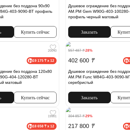
дение без поддона 90x90
Душевое ограждение без поддо
84G-403-9090-BT профиль
AM.PM Gem W90G-403-100280
ый
профиль черный матовый
ь
Купить сейчас
Заказать
Купит
557 487
₸
-28%
20040
402 600
₸
19 175 ₸ x 12
дение без поддона 120х80
Душевое ограждение без поддо
90G-404-120280-BT
AM.PM Func W84G-403-9090-M
ый матовый
серебристый
ь
Купить сейчас
Заказать
Купит
304 857
₸
-29%
19981
217 800
₸
18 658 ₸ x 12