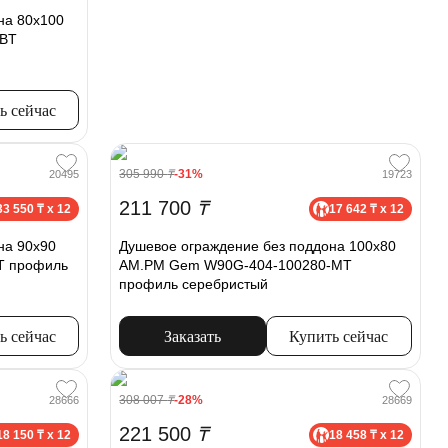
на 80x100
-BT
ь сейчас
305 990
₸
-31%
20495
19723
211 700
₸
33 550 ₸ x 12
17 642 ₸ x 12
на 90x90
Душевое ограждение без поддона 100x80
T профиль
AM.PM Gem W90G-404-100280-MT
профиль серебристый
ь сейчас
Заказать
Купить сейчас
308 007
₸
-28%
28666
28669
221 500
₸
18 150 ₸ x 12
18 458 ₸ x 12