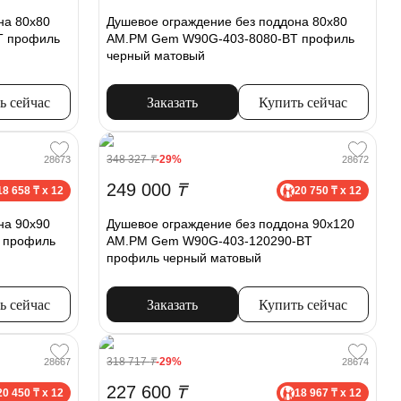
на 80x80
Душевое ограждение без поддона 80x80
T профиль
AM.PM Gem W90G-403-8080-BT профиль
черный матовый
ь сейчас
Заказать
Купить сейчас
348 327
₸
-29%
28673
28672
249 000
₸
18 658 ₸ x 12
20 750 ₸ x 12
на 90x90
Душевое ограждение без поддона 90x120
 профиль
AM.PM Gem W90G-403-120290-BT
профиль черный матовый
ь сейчас
Заказать
Купить сейчас
318 717
₸
-29%
28667
28674
227 600
₸
20 450 ₸ x 12
18 967 ₸ x 12