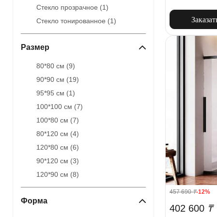
Стекло прозрачное (
1
)
Заказат
Стекло тонированное (
1
)
Размер
80*80 см (
9
)
90*90 см (
19
)
95*95 см (
1
)
100*100 см (
7
)
100*80 см (
7
)
80*120 см (
4
)
120*80 см (
6
)
90*120 см (
3
)
120*90 см (
8
)
457 690
₸
-12%
Форма
402 600
₸