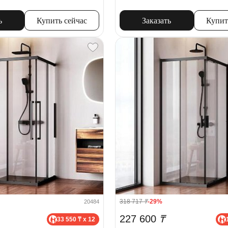
ь
Купить сейчас
Заказать
Купит
318 717
₸
-29%
20484
227 600
₸
33 550 ₸ x 12