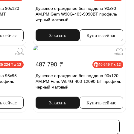
на 90x120
Душевое ограждение без поддона 90x90
-MT
AM.PM Gem W90G-403-9090BT профиль
черный матовый
ь сейчас
Заказать
Купить сейчас
19676
20491
487 790
₸
35 224 ₸ x 12
40 649 ₸ x 12
на 95x95
Душевое ограждение без поддона 90х120
рофиль
AM.PM Func W84G-403-12090-BT профиль
черный матовый
ь сейчас
Заказать
Купить сейчас