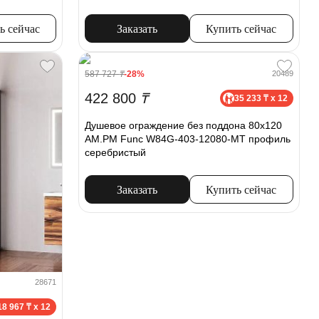
ь сейчас
Заказать
Купить сейчас
587 727
₸
-28%
20489
422 800
₸
35 233 ₸ x 12
Душевое ограждение без поддона 80х120
AM.PM Func W84G-403-12080-MT профиль
серебристый
Заказать
Купить сейчас
28671
18 967 ₸ x 12