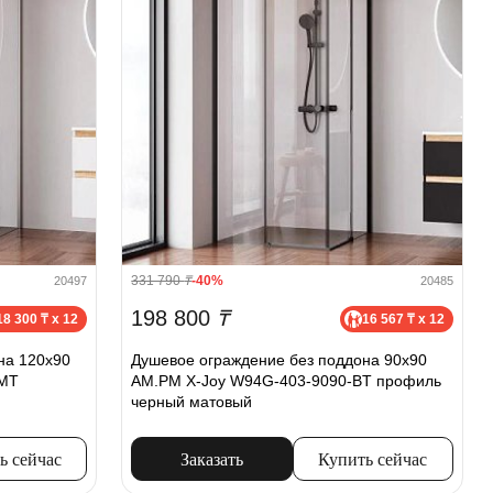
331 790
₸
-40%
20497
20485
198 800
₸
18 300 ₸ x 12
16 567 ₸ x 12
на 120х90
Душевое ограждение без поддона 90x90
-MT
AM.PM X-Joy W94G-403-9090-BT профиль
черный матовый
ь сейчас
Заказать
Купить сейчас