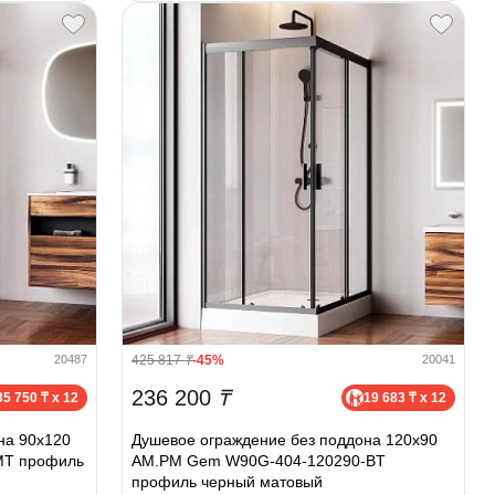
425 817
₸
-45%
20487
20041
236 200
₸
35 750 ₸ x 12
19 683 ₸ x 12
на 90х120
Душевое ограждение без поддона 120х90
MT профиль
AM.PM Gem W90G-404-120290-BT
профиль черный матовый