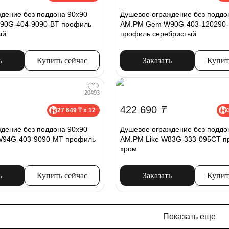
дение без поддона 90x90
Душевое ограждение без поддо
0G-404-9090-BT профиль
AM.PM Gem W90G-403-120290
ый
профиль серебристый
ь
Купить сейчас
Заказать
Купит
20493
422 690
₸
27 649 ₸ x 12
дение без поддона 90x90
Душевое ограждение без поддо
W94G-403-9090-MT профиль
AM.PM Like W83G-333-095CT п
хром
ь
Купить сейчас
Заказать
Купит
Показать еще