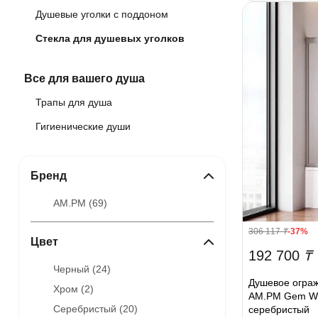
Душевые уголки с поддоном
Стекла для душевых уголков
Все для вашего душа
Трапы для душа
Гигиенические души
Бренд
AM.PM (
69
)
306 117
₸
-37%
Цвет
192 700
₸
Черный (
24
)
Душевое ограж
Хром (
2
)
AM.PM Gem W
Серебристый (
20
)
серебристый