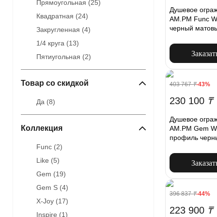
Прямоугольная (
25
)
Душевое ограж
Квадратная (
24
)
AM.PM Func W
черный матов
Закругленная (
4
)
1/4 круга (
13
)
Заказат
Пятиугольная (
2
)
Товар со скидкой
403 767
₸
-43%
230 100
₸
Да (
8
)
Душевое ограж
Коллекция
AM.PM Gem W
профиль черн
Func (
2
)
Like (
5
)
Заказат
Gem (
19
)
Gem S (
4
)
396 837
₸
-44%
X-Joy (
17
)
223 900
₸
Inspire (
1
)