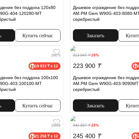
дение без поддона 120х80
Душевое ограждение без поддо
90G-404-120280-MT
AM.PM Gem W90G-403-8080-M
бристый
серебристый
ь
Купить сейчас
Заказать
Купит
313 047
₸
-28%
28675
223 900
₸
19 933 ₸ x 12
дение без поддона 100x100
Душевое ограждение без поддо
90G-403-100100-MT
AM.PM Gem W90G-403-9090MT
бристый
серебристый
ь
Купить сейчас
Заказать
Купит
342 657
₸
-28%
28668
245 400
₸
21 258 ₸ x 12