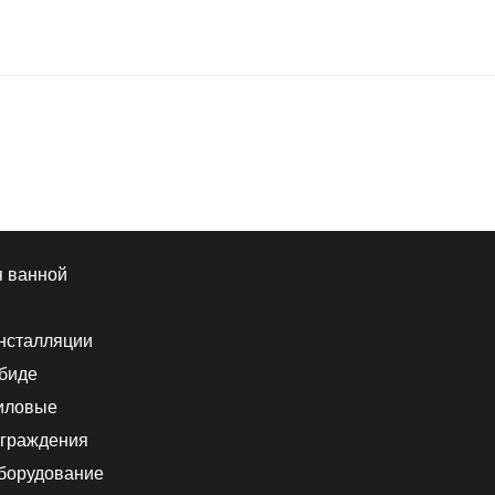
я ванной
нсталляции
 биде
иловые
граждения
борудование