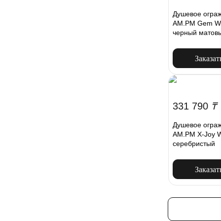
Душевое ограж
AM.PM Gem W9
черный матов
Заказат
331 790
₸
Душевое ограж
AM.PM X-Joy 
серебристый
Заказат