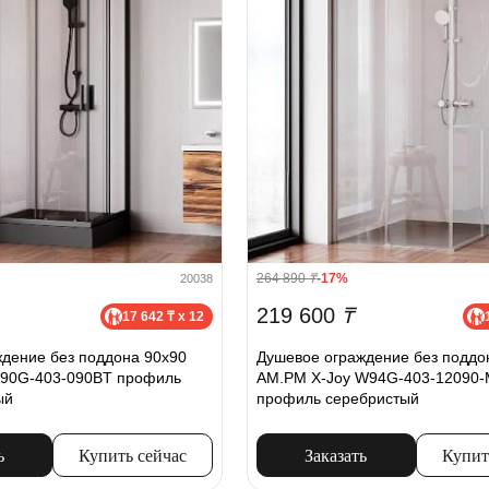
264 890
₸
-17%
20038
219 600
₸
17 642 ₸ x 12
дение без поддона 90x90
Душевое ограждение без поддо
90G-403-090BT профиль
AM.PM X-Joy W94G-403-12090
ый
профиль серебристый
ь
Купить сейчас
Заказать
Купит