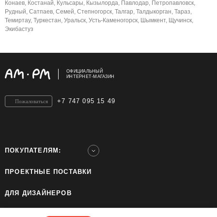
Конаев, Костанай, Кульсары, Кызылорда, Павлодар, Петропавловск,
Рудный, Сатпаев, Семей, Степногорск, Талгар, Талдыкорган, Тараз,
Темиртау, Туркестан, Уральск, Усть-Каменогорск, Шымкент, Щучинск,
Экибастуз
ОФИЦИАЛЬНЫЙ
ИНТЕРНЕТ-МАГАЗИН
+7 747 095 15 49
Пожаловаться
ПОКУПАТЕЛЯМ:
ПРОЕКТНЫЕ ПОСТАВКИ
ДЛЯ ДИЗАЙНЕРОВ
ШОУРУМЫ