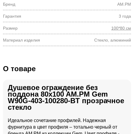
Бренд
AM.PM
Гарантия
3 года
Размер
100*80 см
Материал изделия
Стекло, алюминий
О товаре
Душевое ограждение без
поддона 80x100 AM.PM Gem
W90G-403-100280-BT прозрачное
стекло
Идеальное сочетание профилей. Надежная
фурнитура в цвет профиля – тотально черный от
бренда AM.PM из коллекции Gem. Цвет профиля -