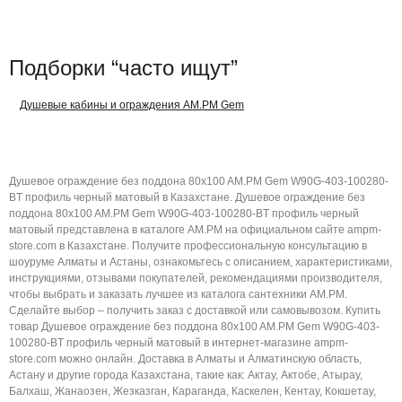
Подборки “часто ищут”
Душевые кабины и ограждения AM.PM Gem
Душевое ограждение без поддона 80x100 AM.PM Gem W90G-403-100280-
BT профиль черный матовый в Казахстане. Душевое ограждение без
поддона 80x100 AM.PM Gem W90G-403-100280-BT профиль черный
матовый представлена в каталоге AM.PM на официальном сайте ampm-
store.com в Казахстане. Получите профессиональную консультацию в
шоуруме Алматы и Астаны, ознакомьтесь с описанием, характеристиками,
инструкциями, отзывами покупателей, рекомендациями производителя,
чтобы выбрать и заказать лучшее из каталога сантехники AM.PM.
Сделайте выбор – получить заказ с доставкой или самовывозом. Купить
товар Душевое ограждение без поддона 80x100 AM.PM Gem W90G-403-
100280-BT профиль черный матовый в интернет-магазине ampm-
store.com можно онлайн. Доставка в Алматы и Алматинскую область,
Астану и другие города Казахстана, такие как: Актау, Актобе, Атырау,
Балхаш, Жанаозен, Жезказган, Караганда, Каскелен, Кентау, Кокшетау,