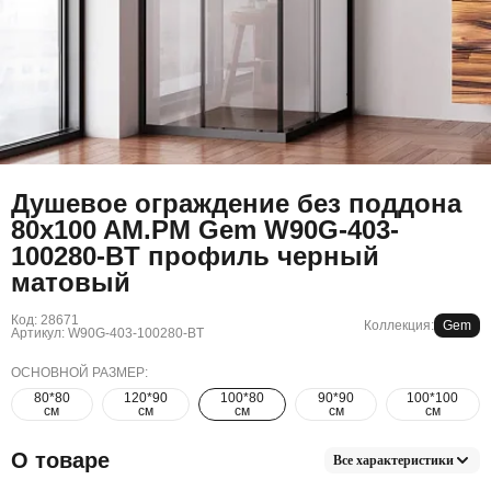
Душевое ограждение без поддона
80x100 AM.PM Gem W90G-403-
100280-BT профиль черный
матовый
Код: 28671
Коллекция:
Gem
Артикул: W90G-403-100280-BT
ОСНОВНОЙ РАЗМЕР:
80*80
120*90
100*80
90*90
100*100
см
см
см
см
см
О товаре
Все характеристики