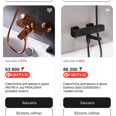
124 390
₸
-57%
160 190
₸
-46%
53 800
₸
86 200
₸
4 483 ₸ x 12
7 183 ₸ x 12
Смеситель для ванны и душа
Смеситель для ванны и душа
AM.PM X-Joy F85A10044
Damixa Gala 533000300 с
розовое золото
термостатом
Заказать
Заказать
Купить сейчас
Купить сейчас