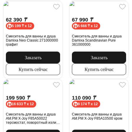
62 390
₸
67 990
₸
5 199 ₸ x 12
5 666 ₸ x 12
Смеситель для ванны и душа
Смеситель для ванны и душа
Damixa Neo Classic 271000000
Damixa Scandinavian Pure
графит
361000000
Заказать
Заказать
Купить сейчас
Купить сейчас
199 590
₸
110 090
₸
16 633 ₸ x 12
9 174 ₸ x 12
Смеситель для ванны и душа
Смеситель для ванны и душа
AM.PM X-Joy F85A50022
AM.PM X-Joy F85A10500 хром
терсмостат, поворотный излив,
черный