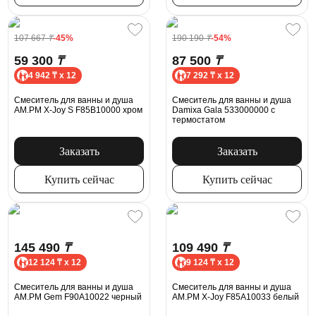
107 667
₸
-45%
190 190
₸
-54%
59 300
₸
87 500
₸
4 942 ₸ x 12
7 292 ₸ x 12
Смеситель для ванны и душа
Смеситель для ванны и душа
AM.PM X-Joy S F85B10000 хром
Damixa Gala 533000000 с
термостатом
Заказать
Заказать
Купить сейчас
Купить сейчас
145 490
₸
109 490
₸
12 124 ₸ x 12
9 124 ₸ x 12
Смеситель для ванны и душа
Смеситель для ванны и душа
AM.PM Gem F90A10022 черный
AM.PM X-Joy F85A10033 белый