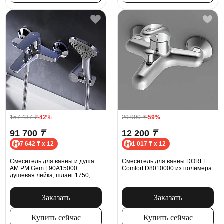
157 437
₸
-42%
29 990
₸
-59%
91 700
₸
12 200
₸
7 642 ₸ x 12
1 017 ₸ x 12
Смеситель для ванны и душа
Смеситель для ванны DORFF
AM.PM Gem F90A15000
Comfort D8010000 из полимера
душевая лейка, шланг 1750,
хром
Заказать
Заказать
Купить сейчас
Купить сейчас