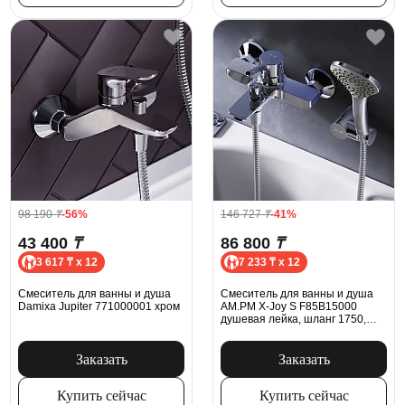
98 190
₸
-56%
146 727
₸
-41%
43 400
₸
86 800
₸
3 617 ₸ x 12
7 233 ₸ x 12
Смеситель для ванны и душа
Смеситель для ванны и душа
Damixa Jupiter 771000001 хром
AM.PM X-Joy S F85B15000
душевая лейка, шланг 1750,
хром
Заказать
Заказать
Купить сейчас
Купить сейчас