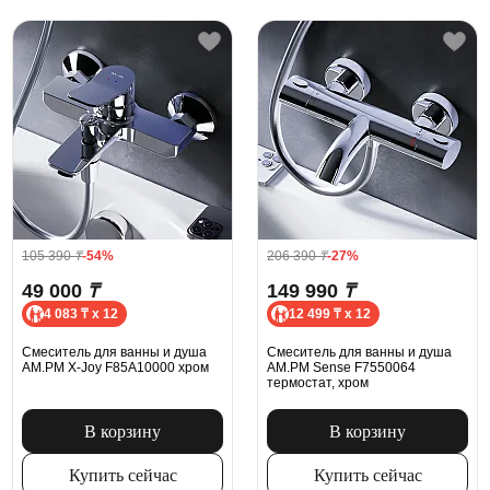
105 390
₸
-54%
206 390
₸
-27%
49 000
₸
149 990
₸
4 083 ₸ x 12
12 499 ₸ x 12
Смеситель для ванны и душа
Смеситель для ванны и душа
AM.PM X-Joy F85A10000 хром
AM.PM Sense F7550064
термостат, хром
В корзину
В корзину
Купить сейчас
Купить сейчас