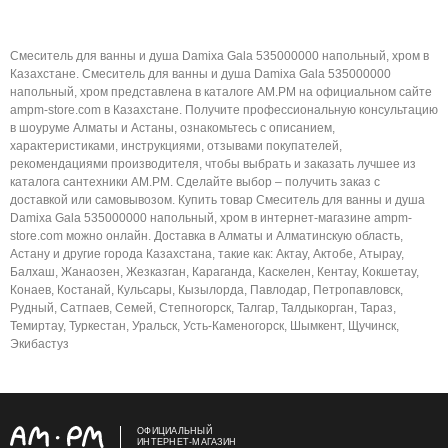
Смеситель для ванны и душа Damixa Gala 535000000 напольный, хром в
Казахстане. Смеситель для ванны и душа Damixa Gala 535000000
напольный, хром представлена в каталоге AM.PM на официальном сайте
ampm-store.com в Казахстане. Получите профессиональную консультацию
в шоуруме Алматы и Астаны, ознакомьтесь с описанием,
характеристиками, инструкциями, отзывами покупателей,
рекомендациями производителя, чтобы выбрать и заказать лучшее из
каталога сантехники AM.PM. Сделайте выбор – получить заказ с
доставкой или самовывозом. Купить товар Смеситель для ванны и душа
Damixa Gala 535000000 напольный, хром в интернет-магазине ampm-
store.com можно онлайн. Доставка в Алматы и Алматинскую область,
Астану и другие города Казахстана, такие как: Актау, Актобе, Атырау,
Балхаш, Жанаозен, Жезказган, Караганда, Каскелен, Кентау, Кокшетау,
Конаев, Костанай, Кульсары, Кызылорда, Павлодар, Петропавловск,
Рудный, Сатпаев, Семей, Степногорск, Талгар, Талдыкорган, Тараз,
Темиртау, Туркестан, Уральск, Усть-Каменогорск, Шымкент, Щучинск,
Экибастуз
ОФИЦИАЛЬНЫЙ
ИНТЕРНЕТ-МАГАЗИН