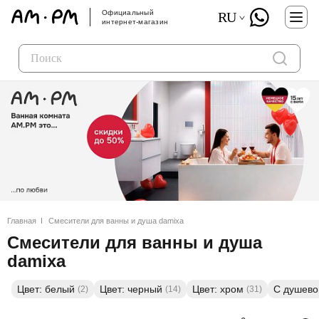
Официальный
RU
интернет-магазин
Главная
Смесители для ванны и душа damixa
Смесители для ванны и душа
damixa
Цвет: белый
Цвет: черный
Цвет: хром
С душево
(2)
(14)
(31)