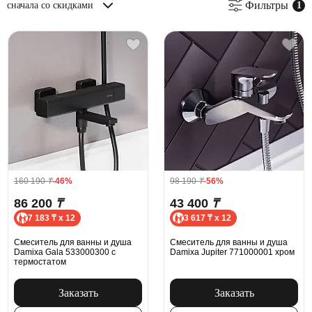
Фильтры
сначала со скидками
160 190
₸
-46%
98 190
₸
-56%
86 200
₸
43 400
₸
7 183 ₸ x 12
3 617 ₸ x 12
Смеситель для ванны и душа
Смеситель для ванны и душа
Damixa Gala 533000300 с
Damixa Jupiter 771000001 хром
термостатом
Заказать
Заказать