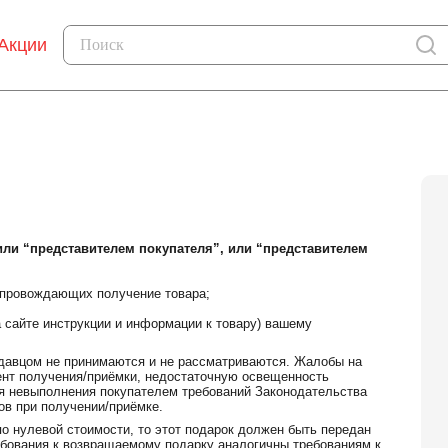
Акции
или “представителем покупателя”, или “представителем
сопровождающих получение товара;
а сайте инструкции и информации к товару) вашему
одавцом не принимаются и не рассматриваются. Жалобы на
мент получения/приёмки, недостаточную освещенность
я невыполнения покупателем требований Законодательства
ов при получении/приёмке.
по нулевой стоимости, то этот подарок должен быть передан
бования к возвращаемому подарку аналогичны требованиям к