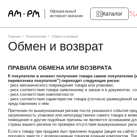
Официальный
Каталог
интернет-магазин
Главная
Покупателям
Обмен и возврат
Обмен и возврат
ПРАВИЛА ОБМЕНА ИЛИ ВОЗВРАТА
К покупателю в момент получения товара самим покупателем (
перевозчика покупателя”) переходят следующие риски:
- риск механического повреждения товара или упаковки;
- риск соответствия товара заявленному в заказе и в документах, 
- риск соответствия комплектности
- риск соответствия характеристик товара (согласно размещённой н
представлению о нём.
Претензии по вышеуказанным рискам после указанного события пр
загрязненность упаковки или непосредственно самого товара в мо
помещения и другие подобные причины не являются основанием дл
страны вашего региона по проверке отсутствия вышеуказанных риск
Если к товару при продаже был приложен подарок (акция на сайте) 
продавцу вместе с возвращаемым товаром единым комплектом. Тре