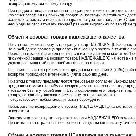
возвращаемому основному товару.
При продаже товара заявленная продавцом стоимость его доставки
компенсироваться из прибыли продавца, поэтому на стоимость дост
расчётах стоимости возврата товара от покупателя продавцу. Стои
необходимо рассчитывать каждый раз индивидуально по тарифам тр
Обмен и возврат товара надлежащего качества:
Покупатель может вернуть продавцу товар НАДЛЕЖАЩЕГО качества,
на e-mail адрес продавца прислать письменную заявку в течение ср
Продавец в качестве лояльности к своим покупателям может добро
письменной заявки на возврат товара НАДЛЕЖАЩЕГО качества - в т
указан расширенный срок приёма заявок на возврат.
Решение по заявке принимаются продавцом в течение 3 (трёх) рабо
возврате проводится в течение 5 (пяти) рабочих дней.
При этом к товару предъявляются требования согласно Законодател
продавцом в момент приёмки возвращаемого товара на складе прод
- товар не был в употреблении. Были сохранены его товарный вид, 
товару, основная упаковка и все её внутренние элементы.
- отсутствовали любые механически повреждения.
Перемещение возвращаемого товара НАДЛЕЖАЩЕГО качества от пок
покупателя.
Обмену или возврату не подлежат товары НАДЛЕЖАЩЕГО качества,
Правительства страны вашего региона - актуальный список уточняйт
Обмен и возврат товара НЕнадлежащего качества: