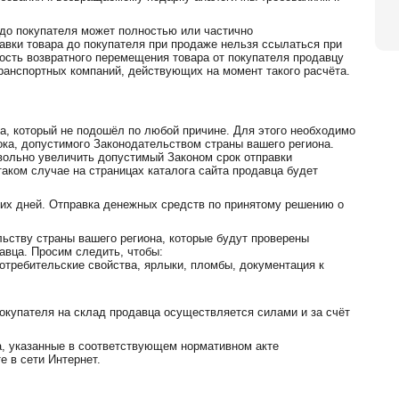
 до покупателя может полностью или частично
авки товара до покупателя при продаже нельзя ссылаться при
мость возвратного перемещения товара от покупателя продавцу
анспортных компаний, действующих на момент такого расчёта.
 который не подошёл по любой причине. Для этого необходимо
ока, допустимого Законодательством страны вашего региона.
вольно увеличить допустимый Законом срок отправки
аком случае на страницах каталога сайта продавца будет
чих дней. Отправка денежных средств по принятому решению о
ьству страны вашего региона, которые будут проверены
авца. Просим следить, чтобы:
потребительские свойства, ярлыки, пломбы, документация к
упателя на склад продавца осуществляется силами и за счёт
 указанные в соответствующем нормативном акте
е в сети Интернет.