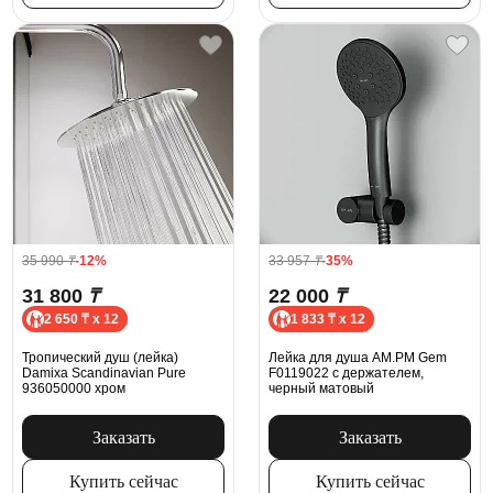
35 990
₸
-12%
33 957
₸
-35%
31 800
₸
22 000
₸
2 650 ₸ x 12
1 833 ₸ x 12
Тропический душ (лейка)
Лейка для душа AM.PM Gem
Damixa Scandinavian Pure
F0119022 с держателем,
936050000 хром
черный матовый
Заказать
Заказать
Купить сейчас
Купить сейчас