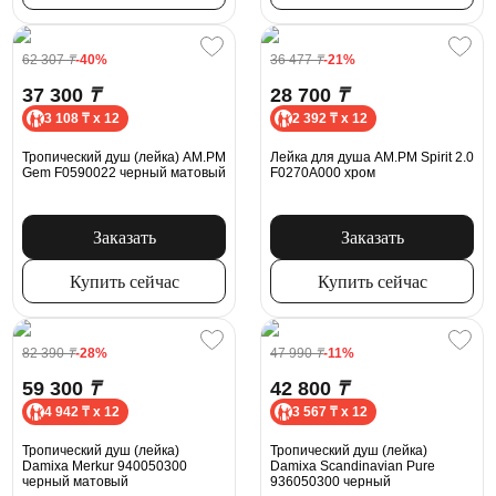
62 307
₸
-40%
36 477
₸
-21%
37 300
₸
28 700
₸
3 108 ₸ x 12
2 392 ₸ x 12
Тропический душ (лейка) AM.PM
Лейка для душа AM.PM Spirit 2.0
Gem F0590022 черный матовый
F0270A000 хром
Заказать
Заказать
Купить сейчас
Купить сейчас
82 390
₸
-28%
47 990
₸
-11%
59 300
₸
42 800
₸
4 942 ₸ x 12
3 567 ₸ x 12
Тропический душ (лейка)
Тропический душ (лейка)
Damixa Merkur 940050300
Damixa Scandinavian Pure
черный матовый
936050300 черный