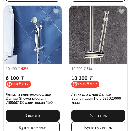
10 490
₸
-42%
19 790
₸
-8%
6 100
₸
18 300
₸
508 ₸ x 12
1 525 ₸ x 12
Лейка гигиенического душа
Лейка для душа Damixa
Damixa Shower program
Scandinavian Pure 936020000
760550100 хром, шланг 1500,
хром
держатель
Заказать
Заказать
Купить сейчас
Купить сейчас