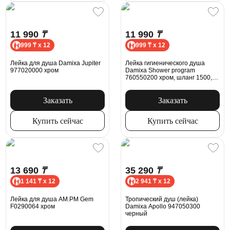
11 990
₸
11 990
₸
999 ₸ x 12
999 ₸ x 12
Лейка для душа Damixa Jupiter
Лейка гигиенического душа
977020000 хром
Damixa Shower program
760550200 хром, шланг 1500,
держатель
Заказать
Заказать
Купить сейчас
Купить сейчас
13 690
₸
35 290
₸
1 141 ₸ x 12
2 941 ₸ x 12
Лейка для душа AM.PM Gem
Тропический душ (лейка)
F0290064 хром
Damixa Apollo 947050300
черный