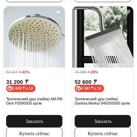
54 117
₸
-42%
73 190
₸
-28%
31 200
₸
52 600
₸
2 600 ₸ x 12
4 383 ₸ x 12
Тропический душ (лейка) AM.PM
Тропический душ (лейка)
Gem F0590000 хром
Damixa Merkur 940050000 хром
Заказать
Заказать
Купить сейчас
Купить сейчас