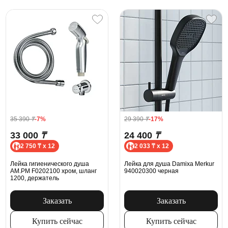
35 390
₸
-7%
29 390
₸
-17%
33 000
₸
24 400
₸
2 750 ₸ x 12
2 033 ₸ x 12
Лейка гигиенического душа
Лейка для душа Damixa Merkur
AM.PM F0202100 хром, шланг
940020300 черная
1200, держатель
Заказать
Заказать
Купить сейчас
Купить сейчас