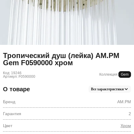
Тропический душ (лейка) AM.PM
Gem F0590000 хром
Код: 19246
Коллекция:
Gem
Артикул: F0590000
О товаре
Все характеристики
Бренд
AM.PM
Гарантия
2
Цвет
Хром