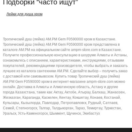
Подборки “часто ищут”
Лейки для душа хром
Тропический душ (лейка) AM.PM Gem F0590000 хром в Казахстане.
Тропический душ (лейка) AM.PM Gem F0590000 хром представлена в
каталоге AM.PM на официальном сайте ampm-store.com в Казахстане.
Получите профессиональную консультацию в шоуруме Алматы и Астаны,
ознакомьтесь с описанием, характеристиками, инструкциями, отзывами
покупателей, рекомендациями производителя, чтобы выбрать и заказать
лучшее из каталога сантехники AM.PM. Сделайте выбор – получить заказ
с доставкой или самовывозом. Купить товар Тропический душ (лейка)
AM.PM Gem F0590000 хром в интернет-магазине ampm-store.com можно
онлайн. Доставка в Алматы и Алматинскую область, Астану и другие
города Казахстана, такие как: Актау, Актобе, Атырау, Балхаш, Жанаозен,
Жезказган, Караганда, Каскелен, Кентау, Кокшетау, Конаев, Костанай,
Кульсары, Кызылорда, Павлодар, Петропавловск, Рудный, Сатпаев,
Семей, Степногорск, Талгар, Талдыкорган, Тараз, Темиртау, Туркестан,
Уральск, Усть-Каменогорск, Шымкент, Щучинск, Экибастуз