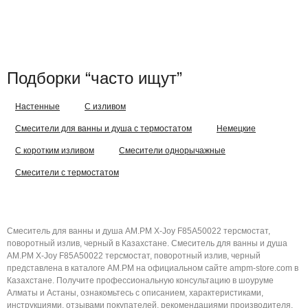
Подборки “часто ищут”
Настенные
С изливом
Смесители для ванны и душа с термостатом
Немецкие
C коротким изливом
Смесители однорычажные
Смесители с термостатом
Смеситель для ванны и душа AM.PM X-Joy F85A50022 терсмостат,
поворотный излив, черный в Казахстане. Смеситель для ванны и душа
AM.PM X-Joy F85A50022 терсмостат, поворотный излив, черный
представлена в каталоге AM.PM на официальном сайте ampm-store.com в
Казахстане. Получите профессиональную консультацию в шоуруме
Алматы и Астаны, ознакомьтесь с описанием, характеристиками,
инструкциями, отзывами покупателей, рекомендациями производителя,