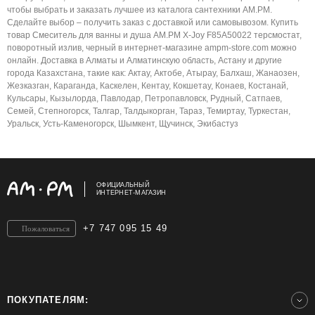
чтобы выбрать и заказать лучшее из каталога сантехники AM.PM.
Сделайте выбор – получить заказ с доставкой или самовывозом. Купить
товар Смеситель для ванны и душа AM.PM X-Joy F85A50022 терсмостат,
поворотный излив, черный в интернет-магазине ampm-store.com можно
онлайн. Доставка в Алматы и Алматинскую область, Астану и другие
города Казахстана, такие как: Актау, Актобе, Атырау, Балхаш, Жанаозен,
Жезказган, Караганда, Каскелен, Кентау, Кокшетау, Конаев, Костанай,
Кульсары, Кызылорда, Павлодар, Петропавловск, Рудный, Сатпаев,
Семей, Степногорск, Талгар, Талдыкорган, Тараз, Темиртау, Туркестан,
Уральск, Усть-Каменогорск, Шымкент, Щучинск, Экибастуз
ОФИЦИАЛЬНЫЙ
ИНТЕРНЕТ-МАГАЗИН
+7 747 095 15 49
Пожаловаться
ПОКУПАТЕЛЯМ: