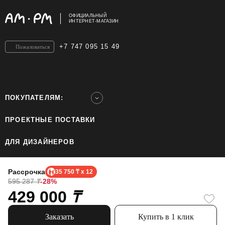
ОФИЦИАЛЬНЫЙ
ИНТЕРНЕТ-МАГАЗИН
+7 747 095 15 49
Пожаловаться
ПОКУПАТЕЛЯМ:
ПРОЕКТНЫЕ ПОСТАВКИ
ДЛЯ ДИЗАЙНЕРОВ
ШОУРУМЫ
Рассрочка
35 750 ₸ x 12
595 287
₸
-28%
429 000
ТОО «Home Ecology Center (Хоум Иколэджи Сэнтэ)», БИН: 190640023562. Все права
₸
защищены.
Политика конфиденциальности.
Официальный сайт бренда AM.PM использует cookie, чтобы сделать пользование
Заказать
Купить в 1 клик
сайтом проще. Узнайте больше про использование cookie.