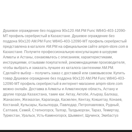
Душевое ограждение без поддона 90х120 AM.PM Func W84G-403-12090-
MT профиль серебристый в Казахстане. Душевое ограждение без
поддона 90х120 AM.PM Func W84G-403-12090-MT профиль серебристый
представлена в каталоге AM.PM на официальном сайте ampm-store.com в
Казахстане. Получите профессиональную консультацию в шоуруме
Алматы и Астаны, ознакомьтесь с описанием, характеристиками,
инструкциями, отзывами покупателей, рекомендациями производителя,
чтобы выбрать и заказать лучшее из каталога сантехники AM.PM.
Сделайте выбор – получить заказ с доставкой или самовывозом. Купить
товар Душевое ограждение без поддона 90х120 AM.PM Func W84G-403-
12090-MT профиль серебристый в интернет-магазине ampm-store.com
можно онлайн. Доставка в Алматы и Алматинскую область, Астану и
другие города Казахстана, такие как: Актау, Актобе, Атырау, Балхаш,
Жанаозен, Жезказган, Караганда, Каскелен, Кентау, Кокшетау, Конаев,
Костанай, Кульсары, Кызылорда, Павлодар, Петропавловск, Рудный,
Сатпаев, Семей, Степногорск, Талгар, Талдыкорган, Тараз, Темиртау,
Туркестан, Уральск, Усть-Каменогорск, Шымкент, Щучинск, Экибастуз