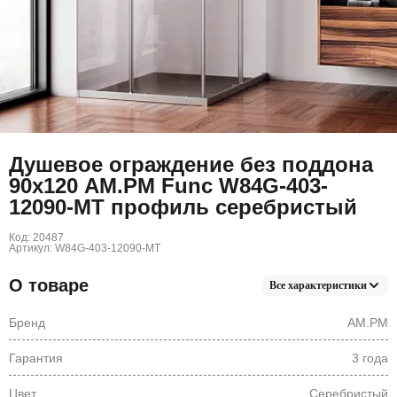
Душевое ограждение без поддона
90х120 AM.PM Func W84G-403-
12090-MT профиль серебристый
Код: 20487
Артикул: W84G-403-12090-MT
О товаре
Все характеристики
Бренд
AM.PM
Гарантия
3 года
Цвет
Серебристый