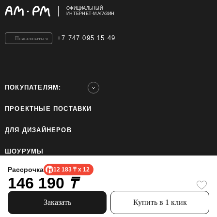
ОФИЦИАЛЬНЫЙ
ИНТЕРНЕТ-МАГАЗИН
+7 747 095 15 49
Пожаловаться
ПОКУПАТЕЛЯМ:
ПРОЕКТНЫЕ ПОСТАВКИ
ДЛЯ ДИЗАЙНЕРОВ
ШОУРУМЫ
Рассрочка
12 183 ₸ x 12
146 190
ТОО «Home Ecology Center (Хоум Иколэджи Сэнтэ)», БИН: 190640023562. Все права
₸
защищены.
Политика конфиденциальности.
Официальный сайт бренда AM.PM использует cookie, чтобы сделать пользование
Заказать
Купить в 1 клик
сайтом проще. Узнайте больше про использование cookie.
Информация, представленная на сайте, не является публичной офертой.