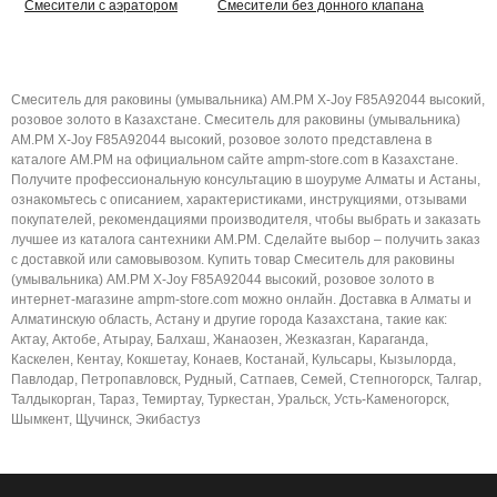
Смесители с аэратором
Смесители без донного клапана
Смеситель для раковины (умывальника) AM.PM X-Joy F85A92044 высокий,
розовое золото в Казахстане. Смеситель для раковины (умывальника)
AM.PM X-Joy F85A92044 высокий, розовое золото представлена в
каталоге AM.PM на официальном сайте ampm-store.com в Казахстане.
Получите профессиональную консультацию в шоуруме Алматы и Астаны,
ознакомьтесь с описанием, характеристиками, инструкциями, отзывами
покупателей, рекомендациями производителя, чтобы выбрать и заказать
лучшее из каталога сантехники AM.PM. Сделайте выбор – получить заказ
с доставкой или самовывозом. Купить товар Смеситель для раковины
(умывальника) AM.PM X-Joy F85A92044 высокий, розовое золото в
интернет-магазине ampm-store.com можно онлайн. Доставка в Алматы и
Алматинскую область, Астану и другие города Казахстана, такие как:
Актау, Актобе, Атырау, Балхаш, Жанаозен, Жезказган, Караганда,
Каскелен, Кентау, Кокшетау, Конаев, Костанай, Кульсары, Кызылорда,
Павлодар, Петропавловск, Рудный, Сатпаев, Семей, Степногорск, Талгар,
Талдыкорган, Тараз, Темиртау, Туркестан, Уральск, Усть-Каменогорск,
Шымкент, Щучинск, Экибастуз