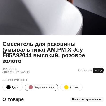
Смеситель для раковины
(умывальника) AM.PM X-Joy
F85A92044 высокий, розовое
золото
Код: 25190
Коллекция:
X-Joy
Артикул: F85A92044
ОСНОВНОЙ ЦВЕТ:
Қара
Раушан алтын
Алтын
О товаре
Все характеристики