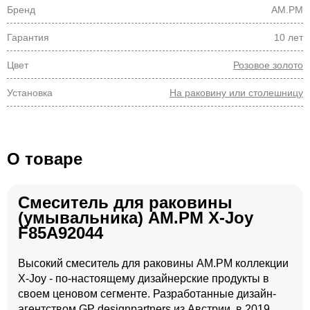
Бренд
AM.PM
Гарантия
10 лет
Цвет
Розовое золото
Установка
На раковину или столешницу
О товаре
Смеситель для раковины
(умывальника) AM.PM X-Joy
F85A92044
Высокий смеситель для раковины AM.PM коллекции
X-Joy - по-настоящему дизайнерские продукты в
своем ценовом сегменте. Разработанные дизайн-
агентством GP designpartners из Австрии, в 2019