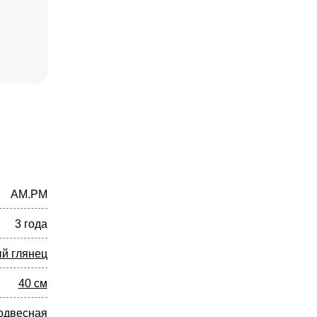
AM.PM
3 года
й глянец
40 см
одвесная