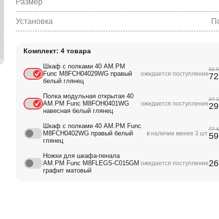
Размер
Установка
П
Комплект: 4 товара
Шкаф с полками 40 AM.PM
92 
Func M8FCH04029WG правый
ожидается поступление
72
белый глянец
Полка модульная открытая 40
37 
AM.PM Func M8FOH0401WG
ожидается поступление
29
навесная белый глянец
Шкаф с полками 40 AM.PM Func
77 
M8FCH0402WG правый белый
в наличии менее 3 шт.
59
глянец
Ножки для шкафа-пенала
26
AM.PM Func M8FLEGS-C015GM
ожидается поступление
графит матовый