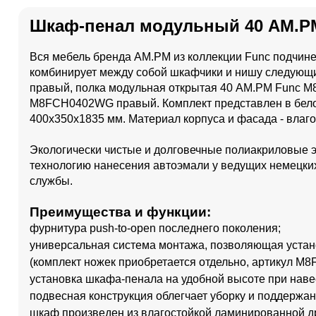
Шкаф-пенал модульный 40 AM.P
Вся мебель бренда AM.PM из коллекции Func подчин
комбинирует между собой шкафчики и нишу следующ
правый, полка модульная открытая 40 AM.PM Func 
M8FCH0402WG правый. Комплект представлен в белом 
400x350x1835 мм. Материал корпуса и фасада - влаго
Экологически чистые и долговечные полиакриловые э
технологию нанесения автоэмали у ведущих немецких
службы.
Преимущества и функции:
фурнитура push-to-open последнего поколения;
универсальная система монтажа, позволяющая устано
(комплект ножек приобретается отдельно, артикул M
установка шкафа-пенала на удобной высоте при нав
подвесная конструкция облегчает уборку и поддержан
шкаф произведен из влагостойкой ламинированной др