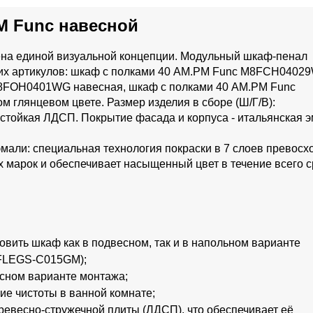
M Func навесной
ена единой визуальной концепции. Модульный шкаф-пенал
их артикулов: шкаф с полками 40 AM.PM Func M8FCH0402
M8FOH0401WG навесная, шкаф с полками 40 AM.PM Func
глянцевом цвете. Размер изделия в сборе (Ш/Г/В):
стойкая ЛДСП. Покрытие фасада и корпуса - итальянская э
мали: специальная технология покраски в 7 слоев превосх
 марок и обеспечивает насыщенный цвет в течение всего с
вить шкаф как в подвесном, так и в напольном варианте
8FLEGS-C015GM);
есном варианте монтажа;
ие чистоты в ванной комнате;
евесно-стружечной плиты (ЛДСП), что обеспечивает её