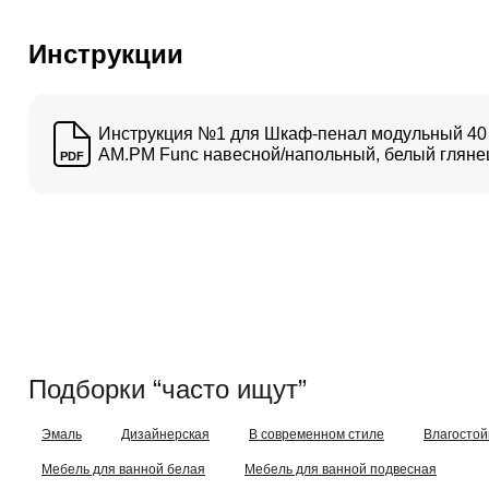
Инструкции
Инструкция №1 для Шкаф-пенал модульный 40
AM.PM Func навесной/напольный, белый гляне
PDF
Подборки “часто ищут”
Эмаль
Дизайнерская
В современном стиле
Влагостой
Мебель для ванной белая
Мебель для ванной подвесная