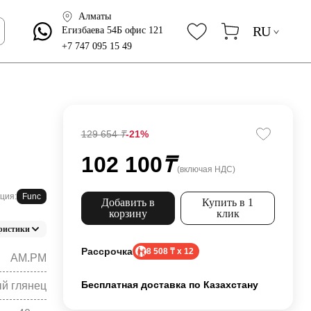
Алматы
RU
Егизбаева 54Б офис 121
+7 747 095 15 49
129 654
₸
-21%
102 100
₸
(включая НДС)
ция:
Func
Добавить в
Купить в 1
корзину
клик
ристики
Рассрочка
8 508 ₸ x 12
AM.PM
Бесплатная доставка по Казахстану
й глянец