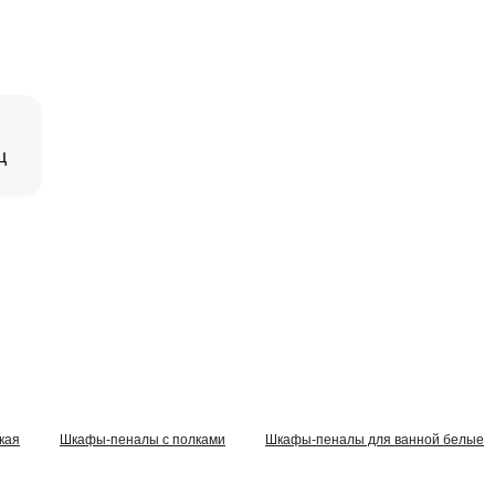
ц
кая
Шкафы-пеналы с полками
Шкафы-пеналы для ванной белые