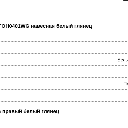
8FOH0401WG навесная белый глянец
Белы
П
 правый белый глянец