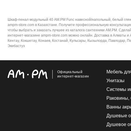
Шкаф-пенал модульный 40 AM.PM Func навесной/напольный, белый глян
ampm-store.com в Казахстане. Получите профессиональную консультаци
чтобы выбрать и заказать лучшее из каталога сантехники AM.PM. Сдела
интернет-магазине ampm-store.com можно онлайн. Доставка в Алматы и Ал
Кентау, Кокшетау, Конаев, Костанай, Кульсары, Кызылорда, Павлодар, Пе
Экибастуз
Мебель дл
Официальный
интернет-магазин
Унитазы
Системы и
Раковины,
Ванны акр
Душевые о
Душевое о