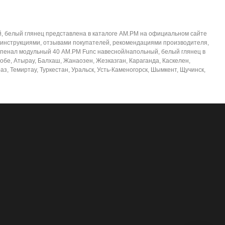
, белый глянец представлена в каталоге AM.PM на официальном сайте
 инструкциями, отзывами покупателей, рекомендациями производителя,
ф-пенал модульный 40 AM.PM Func навесной/напольный, белый глянец в
тобе, Атырау, Балхаш, Жанаозен, Жезказган, Караганда, Каскелен,
з, Темиртау, Туркестан, Уральск, Усть-Каменогорск, Шымкент, Щучинск,