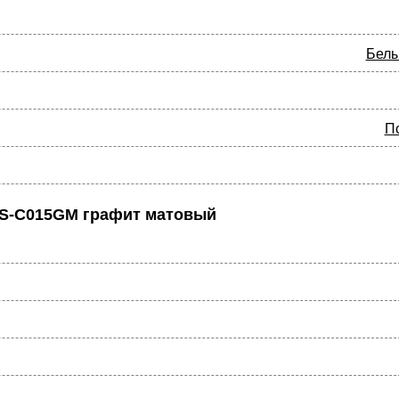
Белы
П
GS-C015GM графит матовый