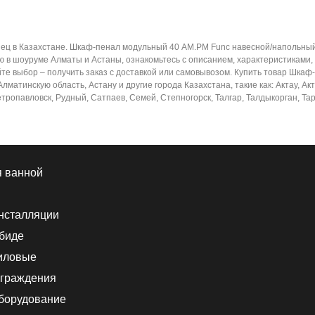
ец в Казахстане. Шкаф-пенал модульный 40 AM.PM Func навесной/напольный
ю в шоуруме Алматы и Астаны, ознакомьтесь с описанием, характеристиками,
йте выбор – получить заказ с доставкой или самовывозом. Купить товар Шка
матинскую область, Астану и другие города Казахстана, такие как: Актау, Ак
тропавловск, Рудный, Сатпаев, Семей, Степногорск, Талгар, Талдыкорган, Тара
я ванной
нсталляции
 биде
иловые
граждения
борудование