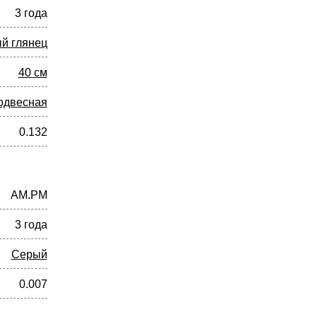
3 года
й глянец
40 см
одвесная
0.132
AM.PM
3 года
Серый
0.007