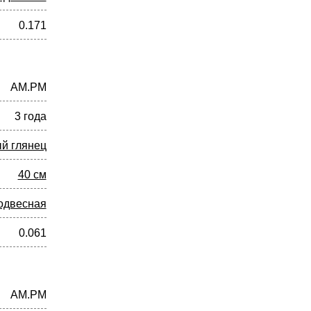
0.171
AM.PM
3 года
й глянец
40 см
одвесная
0.061
AM.PM