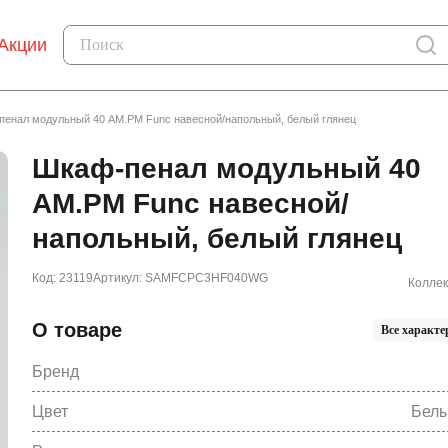
Акции
пенал модульный 40 AM.PM Func навесной/напольный, белый глянец
Шкаф-пенал модульный 40
AM.PM Func навесной/
напольный, белый глянец
Код: 23119
Артикул: SAMFCPC3HF040WG
Коллек
О товаре
Все характе
Бренд
Цвет
Белы