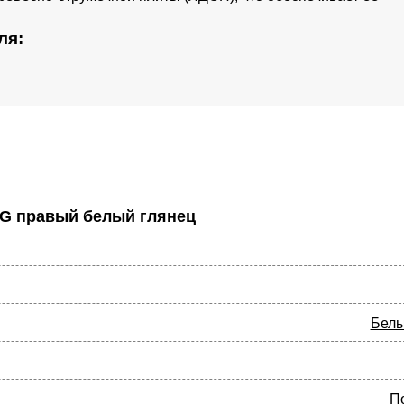
ля:
G правый белый глянец
Белы
П