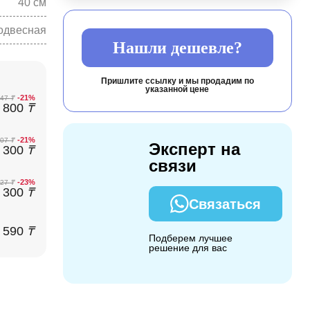
40 см
одвесная
Нашли дешевле?
Пришлите ссылку и мы продадим по
указанной цене
-21%
547
₸
 800
₸
-21%
107
₸
Эксперт на
 300
₸
связи
-23%
427
₸
 300
₸
Связаться
 590
₸
Подберем лучшее
решение для вас