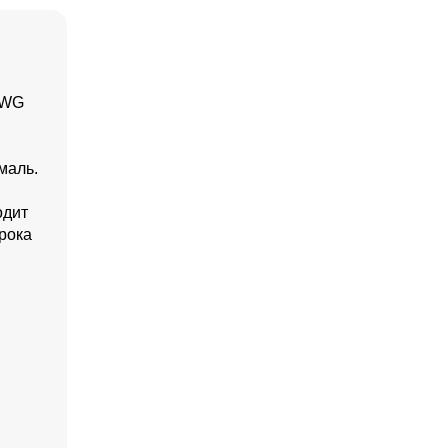
9WG
маль.
одит
рока