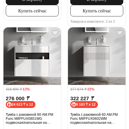
Купить сейчас
Купить сейчас
Товаров в комплекте: 2 из 2
316 890
₸
-13%
377 874
₸
-15%
276 000
₸
322 227
₸
24 023 ₸ x 12
9 183 ₸ x 12
Тумба с раковиной 80 AM.PM
Тумба с раковиной 60 AM.PM
Func M8FFUX0801WG
Func M8FFUX0602WM
подвесная/напольная на
подвесная/напольная на
ножках, белая глянцевая
ножках, белая матовая