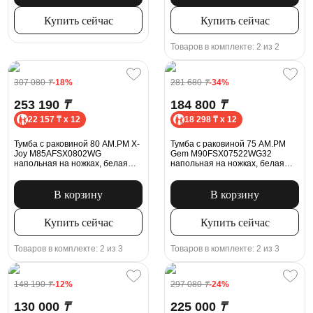
Купить сейчас
Купить сейчас
Товаров в комплекте: 2 из 2
307 080
₸
-18%
281 680
₸
-34%
253 190
₸
184 800
₸
22 157 ₸ x 12
18 298 ₸ x 12
Тумба с раковиной 80 AM.PM X-
Тумба с раковиной 75 AM.PM
Joy M85AFSX0802WG
Gem M90FSX07522WG32
напольная на ножках, белая
напольная на ножках, белая
глянцевая
глянцевая
В корзину
В корзину
Купить сейчас
Купить сейчас
Товаров в комплекте: 2 из 3
Товаров в комплекте: 2 из 3
148 190
₸
-12%
297 080
₸
-24%
130 000
₸
225 000
₸