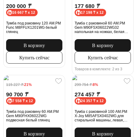
200 000
₸
177 680
₸
16 667 ₸ x 12
17 198 ₸ x 12
Тумба под раковину 120 AM.PM
Тумба с раковиной 60 AM.PM
Func M8FFUX1201WG белый
Gem M90FSX06022WG32
глянец
напольная на ножках, белая
глянцевая
В корзину
В корзину
Купить сейчас
Купить сейчас
Товаров в комплекте: 2 из 3
115 227
₸
-21%
299 754
₸
-8%
90 700
₸
274 457
₸
7 558 ₸ x 12
24 357 ₸ x 12
Тумба под раковину 60 AM.PM
Тумба с раковиной 100 AM.PM
Gem M90FHX06022WG
X-Joy M85AFSX0402WG для
подвесная белый глянец
стиральной машины, левая,
белая глянцевая
В корзину
В корзину