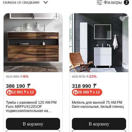
Фильтры
сначала со скидками
412 480
₸
-6%
415 870
₸
-23%
386 190
₸
318 990
₸
12 991 ₸ x 12
28 489 ₸ x 12
Тумба с раковиной 120 AM.PM
Мебель для ванной 75 AM.PM
Func M8FFUX1201OF
Gem напольная, белый глянец
подвесная/напольная на
ножках, под дерево
В корзину
В корзину