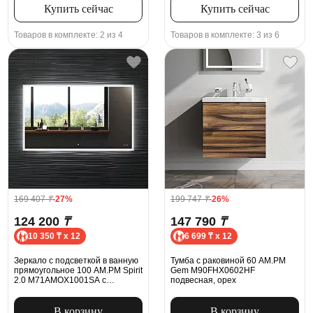
Купить сейчас
Купить сейчас
Товаров в комплекте: 2 из 4
Товаров в комплекте: 3 из 6
169 407
₸
-27%
199 747
₸
-26%
124 200
₸
147 790
₸
10 350 ₸ x 12
6 699 ₸ x 12
Зеркало с подсветкой в ванную
Тумба с раковиной 60 AM.PM
прямоугольное 100 AM.PM Spirit
Gem M90FHX0602HF
2.0 M71AMOX1001SA с
подвесная, орех
антизапотеванием сенсорное
В корзину
В корзину