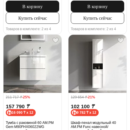
В корзину
В корзину
Купить сейчас
Купить сейчас
Товаров в комплекте: 2 из 4
Товаров в комплекте: 2 из 4
211 717
₸
-25%
129 654
₸
-21%
157 790
₸
102 100
₸
16 090 ₸ x 12
9 782 ₸ x 12
Тумба с раковиной 60 AM.PM
Шкаф-пенал модульный 40
Gem M90FHX06022WG
AM.PM Func навесной/