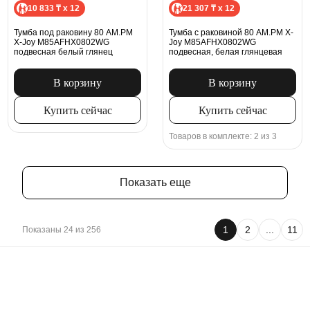
10 833 ₸ x 12
21 307 ₸ x 12
Тумба под раковину 80 AM.PM
Тумба с раковиной 80 AM.PM X-
X-Joy M85AFHX0802WG
Joy M85AFHX0802WG
подвесная белый глянец
подвесная, белая глянцевая
В корзину
В корзину
Купить сейчас
Купить сейчас
Товаров в комплекте: 2 из 3
Показать еще
1
2
...
11
Показаны 24 из 256