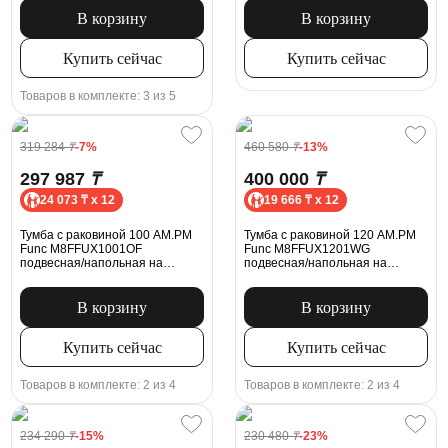
В корзину
В корзину
Купить сейчас
Купить сейчас
Товаров в комплекте: 3 из 5
319 284
₸
-7%
460 580
₸
-13%
297 987
₸
400 000
₸
24 073 ₸ x 12
19 666 ₸ x 12
Тумба с раковиной 100 AM.PM
Тумба с раковиной 120 AM.PM
Func M8FFUX1001OF
Func M8FFUX1201WG
подвесная/напольная на
подвесная/напольная на
ножках, под дерево
ножках, белая глянцевая
В корзину
В корзину
Купить сейчас
Купить сейчас
Товаров в комплекте: 2 из 4
Товаров в комплекте: 2 из 4
234 290
₸
-15%
230 480
₸
-23%