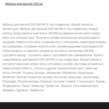
Мебель для ванной 100 см
Мебель для ванной 100 AM.PM X-Joy подвесная, белый глянец в
Казахстане. Мебель для ванной 100 AM.PM X-Joy подвесная, белый
глянец представлена в каталоге AM.PM на официальном сайте ampm-
store.com в Казахстане. Получите профессиональную консультацию в
шоуруме Алматы и Астаны, ознакомьтесь с описанием, характеристиками,
инструкциями, отзывами покупателей, рекомендациями производителя,
чтобы выбрать и заказать лучшее из каталога сантехники AM.PM.
Сделайте выбор – получить заказ с доставкой или самовывозом. Купить
товар Мебель для ванной 100 AM.PM X-Joy подвесная, белый глянец в
интернет-магазине ampm-store.com можно онлайн. Доставка в Алматы и
Алматинскую область, Астану и другие города Казахстана, такие как:
Актау, Актобе, Атырау, Балхаш, Жанаозен, Жезказган, Караганда,
Каскелен, Кентау, Кокшетау, Конаев, Костанай, Кульсары, Кызылорда,
Павлодар, Петропавловск, Рудный, Сатпаев, Семей, Степногорск, Талгар,
Талдыкорган, Тараз, Темиртау, Туркестан, Уральск, Усть-Каменогорск,
Шымкент, Щучинск, Экибастуз