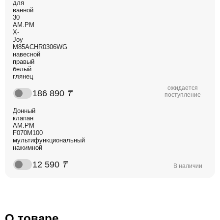
для
ванной
30
AM.PM
X-
Joy
M85ACHR0306WG
навесной
правый
белый
глянец
ожидается
186 890
₸
поступление
Донный
клапан
AM.PM
F070M100
мультифункциональный
нажимной
12 590
₸
В наличии
О товаре