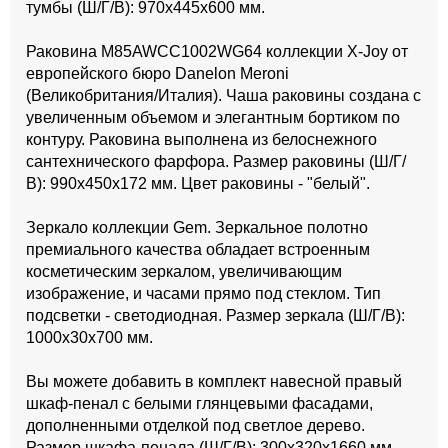
тумбы (Ш/Г/В): 970x445x600 мм.
Раковина M85AWCC1002WG64 коллекции X-Joy от
европейского бюро Danelon Meroni
(Великобритания/Италия). Чаша раковины создана с
увеличенным объемом и элегантным бортиком по
контуру. Раковина выполнена из белоснежного
сантехнического фарфора. Размер раковины (Ш/Г/
В): 990x450x172 мм. Цвет раковины - "белый".
Зеркало коллекции Gem. Зеркальное полотно
премиального качества обладает встроенным
косметическим зеркалом, увеличивающим
изображение, и часами прямо под стеклом. Тип
подсветки - светодиодная. Размер зеркала (Ш/Г/В):
1000x30x700 мм.
Вы можете добавить в комплект навесной правый
шкаф-пенал с белыми глянцевыми фасадами,
дополненными отделкой под светлое дерево.
Размер шкафа-пенала (Ш/Г/В): 300x320x1660 мм.