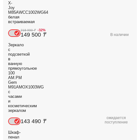
X-
Joy
M85AWCC1002WG64
белая
встраиваемая
-32%
218 990
₸
149 500
₸
В наличии
Зеркало
с
подсветкой
в
ванную
прямоугольное
100
AM.PM
Gem
M91AMOX1003WG
с
часами
и
косметическим
зеркалом
ожидается
143 490
₸
поступление
Шкаф-
пенал