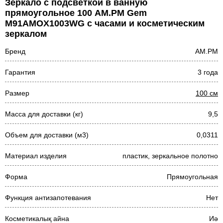
Зеркало с подсветкой в ванную
прямоугольное 100 AM.PM Gem
M91AMOX1003WG с часами и косметическим
зеркалом
Бренд
AM.PM
Гарантия
3 года
Размер
100 см
Масса для доставки (кг)
9,5
Объем для доставки (м3)
0,0311
Материал изделия
пластик, зеркальное полотно
Форма
Прямоугольная
Функция антизапотевания
Нет
Косметикалық айна
Иә