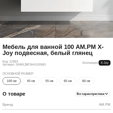
Мебель для ванной 100 AM.PM X-
Joy подвесная, белый глянец
Код: 22983
Коллекция:
X-Joy
Артикул: SAMXJBF3HA100WG
ОСНОВНОЙ РАЗМЕР:
100 см
45 см
55 см
65 см
80 см
О товаре
Все характеристики
Бренд
AM.PM