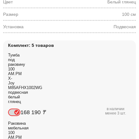
Цвет
Белый глянец
Размер
100 см
Установка
Подвесная
Комплект: 5 товаров
Тумба
под
раковину
100
AM.PM
X-
Joy
M85AFHX1002WG
подвесная
белый
глянец
в наличии
168 190
₸
менее 3 шт.
Раковина
мебельная
100
AM.PM