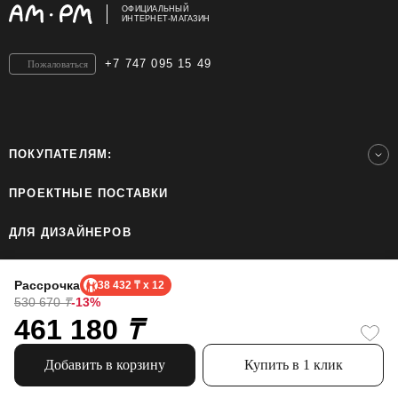
ОФИЦИАЛЬНЫЙ
ИНТЕРНЕТ-МАГАЗИН
+7 747 095 15 49
Пожаловаться
ПОКУПАТЕЛЯМ:
ПРОЕКТНЫЕ ПОСТАВКИ
ДЛЯ ДИЗАЙНЕРОВ
ШОУРУМЫ
Рассрочка
38 432 ₸ x 12
530 670
₸
-13%
461 180
ТОО «Home Ecology Center (Хоум Иколэджи Сэнтэ)», БИН: 190640023562. Все права
₸
защищены.
Политика конфиденциальности.
Официальный сайт бренда AM.PM использует cookie, чтобы сделать пользование
Добавить в корзину
Купить в 1 клик
сайтом проще. Узнайте больше про использование cookie.
Информация, представленная на сайте, не является публичной офертой.