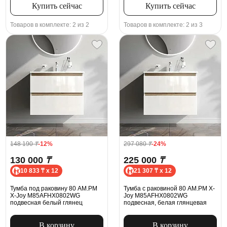
Купить сейчас
Купить сейчас
Товаров в комплекте: 2 из 2
Товаров в комплекте: 2 из 3
148 190
₸
-12%
297 080
₸
-24%
130 000
₸
225 000
₸
10 833 ₸ x 12
21 307 ₸ x 12
Тумба под раковину 80 AM.PM
Тумба с раковиной 80 AM.PM X-
X-Joy M85AFHX0802WG
Joy M85AFHX0802WG
подвесная белый глянец
подвесная, белая глянцевая
В корзину
В корзину