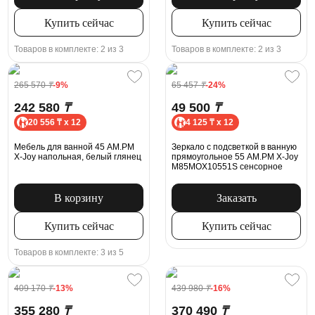
Купить сейчас
Купить сейчас
Товаров в комплекте: 2 из 3
Товаров в комплекте: 2 из 3
265 570
₸
-9%
65 457
₸
-24%
242 580
₸
49 500
₸
20 556 ₸ x 12
4 125 ₸ x 12
Мебель для ванной 45 AM.PM
Зеркало с подсветкой в ванную
X-Joy напольная, белый глянец
прямоугольное 55 AM.PM X-Joy
M85MOX10551S сенсорное
В корзину
Заказать
Купить сейчас
Купить сейчас
Товаров в комплекте: 3 из 5
409 170
₸
-13%
439 980
₸
-16%
355 280
₸
370 490
₸