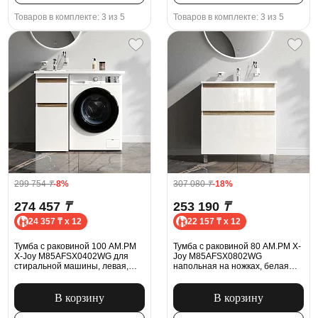
Товаров в комплекте: 3 из 5
Товаров в комплекте: 3 из 5
299 754
₸
-8%
307 080
₸
-18%
274 457
₸
253 190
₸
24 357 ₸ x 12
22 157 ₸ x 12
Тумба с раковиной 100 AM.PM
Тумба с раковиной 80 AM.PM X-
X-Joy M85AFSX0402WG для
Joy M85AFSX0802WG
стиральной машины, левая,
напольная на ножках, белая
белая глянцевая
глянцевая
В корзину
В корзину