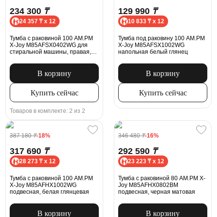
234 300
₸
129 990
₸
24 357 ₸ x 12
10 833 ₸ x 12
Тумба с раковиной 100 AM.PM
Тумба под раковину 100 AM.PM
X-Joy M85AFSX0402WG для
X-Joy M85AFSX1002WG
стиральной машины, правая,
напольная белый глянец
белая глянцевая
В корзину
В корзину
Купить сейчас
Купить сейчас
Товаров в комплекте: 2 из 2
387 180
₸
-18%
346 480
₸
-16%
317 690
₸
292 590
₸
28 273 ₸ x 12
23 223 ₸ x 12
Тумба с раковиной 100 AM.PM
Тумба с раковиной 80 AM.PM X-
X-Joy M85AFHX1002WG
Joy M85AFHX0802BM
подвесная, белая глянцевая
подвесная, черная матовая
В корзину
В корзину