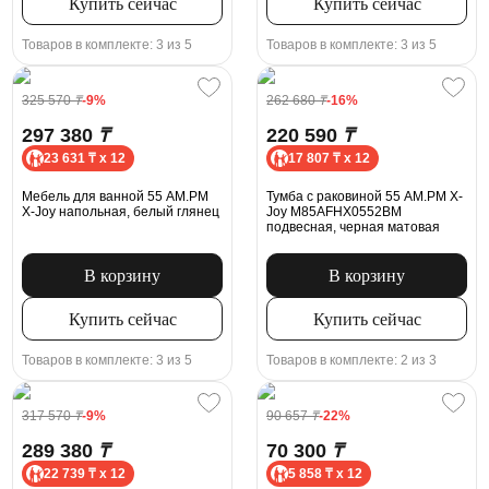
Купить сейчас
Купить сейчас
Товаров в комплекте: 3 из 5
Товаров в комплекте: 3 из 5
325 570
₸
-9%
262 680
₸
-16%
297 380
₸
220 590
₸
23 631 ₸ x 12
17 807 ₸ x 12
Мебель для ванной 55 AM.PM
Тумба с раковиной 55 AM.PM X-
X-Joy напольная, белый глянец
Joy M85AFHX0552BM
подвесная, черная матовая
В корзину
В корзину
Купить сейчас
Купить сейчас
Товаров в комплекте: 3 из 5
Товаров в комплекте: 2 из 3
317 570
₸
-9%
90 657
₸
-22%
289 380
₸
70 300
₸
22 739 ₸ x 12
5 858 ₸ x 12