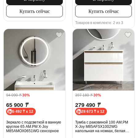
Купить сейчас
Купить сейчас
Товаров в комплекте: 2 из 3
94 090
₸
-30%
397 180
₸
-30%
65 900
₸
279 490
₸
5 492 ₸ x 12
28 673 ₸ x 12
Зеркало с подсветкой в ванную
Тумба с раковиной 100 AM.PM
круглое 65 AM.PM X-Joy
X-Joy M85AFSX1002WG
M85AMOX0651WG сенсорное
напольная на ножках, белая
глянцевая