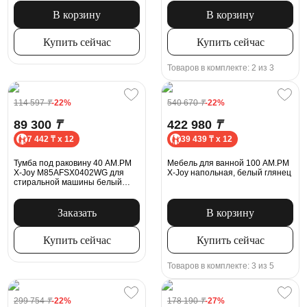
В корзину
В корзину
Купить сейчас
Купить сейчас
Товаров в комплекте: 2 из 3
114 597
₸
-22%
540 670
₸
-22%
89 300
₸
422 980
₸
7 442 ₸ x 12
39 439 ₸ x 12
Тумба под раковину 40 AM.PM
Мебель для ванной 100 AM.PM
X-Joy M85AFSX0402WG для
X-Joy напольная, белый глянец
стиральной машины белый
глянец
Заказать
В корзину
Купить сейчас
Купить сейчас
Товаров в комплекте: 3 из 5
299 754
₸
-22%
178 190
₸
-27%