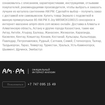
ознакомьтесь с описанием, характеристиками, инструкциями, отзывами
покупателей, рекомендациями производителя, чтобы выбрать и заказать
лучшее из каталога сантехники AM.PM. Сделайте выбор – получить заказ
с доставкой или самовывозом. Купить товар Зеркало с подсветкой в
ванную прямоугольное 80 AM.PM X-Joy M85MOX10801S сенсорное в
интернет-магазине ampm-store.com можно онлайн. Доставка в Алматы и
Алматинскую область, Астану и другие города Казахстана, такие как:
Актау, Актобе, Атырау, Балхаш, Жанаозен, Жезказган, Караганда,
Каскелен, Кентау, Кокшетау, Конаев, Костанай, Кульсары, Кызылорда,
Павлодар, Петропавловск, Рудный, Сатпаев, Семей, Степногорск, Талгар,
Талдыкорган, Тараз, Темиртау, Туркестан, Уральск, Усть-Каменогорск,
Шымкент, Щучинск, Экибастуз
ОФИЦИАЛЬНЫЙ
ИНТЕРНЕТ-МАГАЗИН
+7 747 095 15 49
Пожаловаться