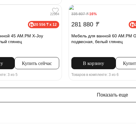
335 807
₸
-16%
22984
281 880
₸
20 556 ₸ x 12
нной 45 AM.PM X-Joy
Мебель для ванной 60 AM.PM 
лый глянец
подвесная, белый глянец
ну
Купить сейчас
В корзину
Купит
кте: 3 из 5
Товаров в комплекте: 3 из 6
Показать еще