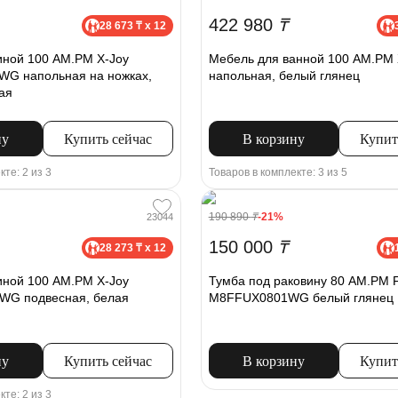
422 980
₸
28 673 ₸ x 12
иной 100 AM.PM X-Joy
Мебель для ванной 100 AM.PM 
G напольная на ножках,
напольная, белый глянец
ая
ну
Купить сейчас
В корзину
Купит
кте: 2 из 3
Товаров в комплекте: 3 из 5
190 890
₸
-21%
23044
150 000
₸
28 273 ₸ x 12
иной 100 AM.PM X-Joy
Тумба под раковину 80 AM.PM 
G подвесная, белая
M8FFUX0801WG белый глянец
ну
Купить сейчас
В корзину
Купит
кте: 2 из 3