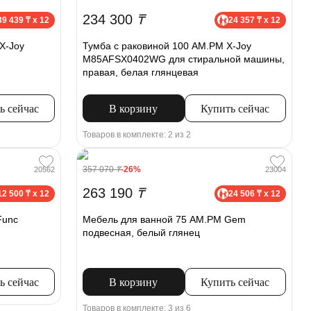
234 300
₸
39 439 ₸ x 12
24 357 ₸ x 12
X-Joy
Тумба с раковиной 100 AM.PM X-Joy
M85AFSX0402WG для стиральной машины,
правая, белая глянцевая
ь сейчас
В корзину
Купить сейчас
Товаров в комплекте: 2 из 2
357 070
₸
-26%
20562
23004
263 190
₸
12 500 ₸ x 12
24 506 ₸ x 12
Func
Мебель для ванной 75 AM.PM Gem
подвесная, белый глянец
ь сейчас
В корзину
Купить сейчас
Товаров в комплекте: 3 из 6