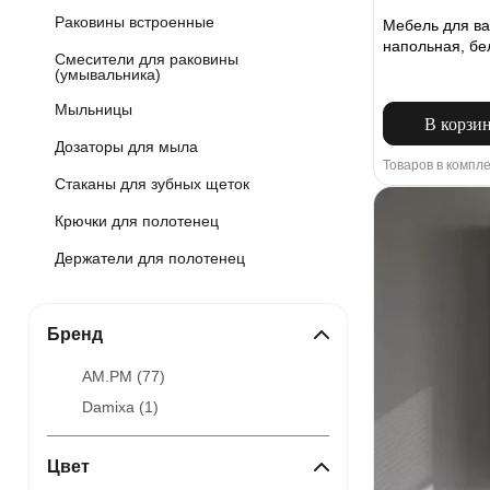
Раковины встроенные
Мебель для в
напольная, бе
Смесители для раковины
(умывальника)
Мыльницы
В корзи
Дозаторы для мыла
Товаров в компле
Стаканы для зубных щеток
Крючки для полотенец
Держатели для полотенец
Бренд
AM.PM (
77
)
Damixa (
1
)
Цвет