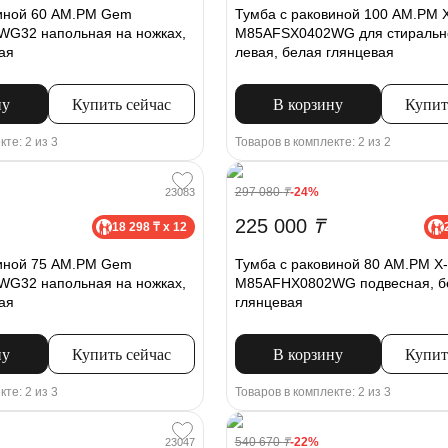
виной 60 AM.PM Gem
Тумба с раковиной 100 AM.PM 
G32 напольная на ножках,
M85AFSX0402WG для стиральн
ая
левая, белая глянцевая
ну
Купить сейчас
В корзину
Купит
кте: 2 из 3
Товаров в комплекте: 2 из 2
297 080
₸
-24%
23083
225 000
₸
18 298 ₸ x 12
виной 75 AM.PM Gem
Тумба с раковиной 80 AM.PM X-
G32 напольная на ножках,
M85AFHX0802WG подвесная, б
ая
глянцевая
ну
Купить сейчас
В корзину
Купит
кте: 2 из 3
Товаров в комплекте: 2 из 3
540 670
₸
-22%
23047