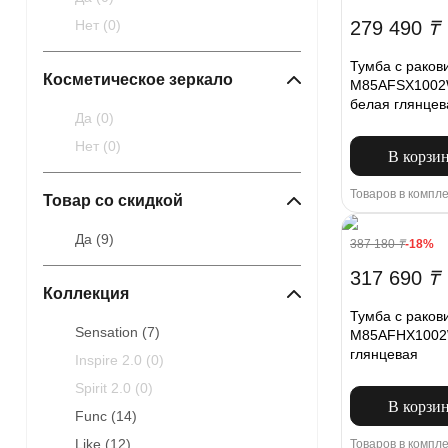
279 490
₸
Нет (
0
)
Тумба с раков
Косметическое зеркало
M85AFSX1002W
белая глянцев
Да (
0
)
Нет (
0
)
В корзи
Товаров в компле
Товар со скидкой
Да (
9
)
387 180
₸
-18%
317 690
₸
Коллекция
Тумба с раков
Sensation (
7
)
M85AFHX1002W
глянцевая
Inspire 2.0 (
0
)
Spirit 2.0 (
0
)
В корзи
Func (
14
)
Like (
12
)
Товаров в компле