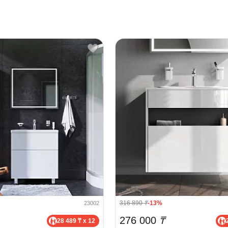
316 890
₸
-13%
23002
276 000
₸
28 489 ₸ x 12