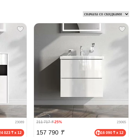
211 717
₸
-25%
23089
23065
157 790
₸
24 023 ₸ x 12
16 090 ₸ x 12