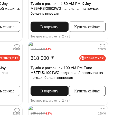
X-Joy
Тумба с раковиной 80 AM.PM X-Joy
ой машины,
M85AFSX0802WG напольная на ножках,
белая глянцевая
ь сейчас
В корзину
Купить сейчас
Товаров в комплекте: 2 из 3
367 794
₸
-14%
23101
23035
318 000
₸
21 307 ₸ x 12
27 690 ₸ x 12
Joy
Тумба с раковиной 100 AM.PM Func
елая
M8FFUX1001WG подвесная/напольная на
ножках, белая глянцевая
ь сейчас
В корзину
Купить сейчас
Товаров в комплекте: 2 из 4
299 754
₸
-22%
22982
23046