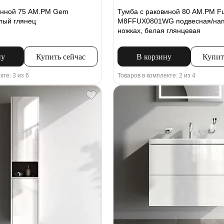
анной 75 AM.PM Gem
Тумба с раковиной 80 AM.PM F
лый глянец
M8FFUX0801WG подвесная/нап
ножках, белая глянцевая
ну
Купить сейчас
В корзину
Купит
кте: 3 из 6
Товаров в комплекте: 2 из 4