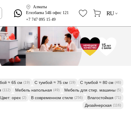
Алматы
RU
Егизбаева 54Б офис 121
+7 747 095 15 49
бой ≈ 65 см
С тумбой ≈ 75 см
С тумбой ≈ 80 см
(19)
(19)
(46)
я
Мебель напольная
Мебель для стир. машины
(112)
(49)
(5)
Цвет: орех
В современном стиле
Влагостойкая
(2)
(256)
(71)
Дизайнерская
(116)