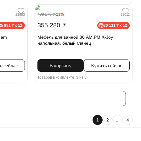
409 170
₸
-13%
22993
23011
355 280
₸
25 881 ₸ x 12
30 131 ₸ x 12
Gem
Мебель для ванной 80 AM.PM X-Joy
напольная, белый глянец
ь сейчас
В корзину
Купить сейчас
Товаров в комплекте: 3 из 5
1
2
...
4