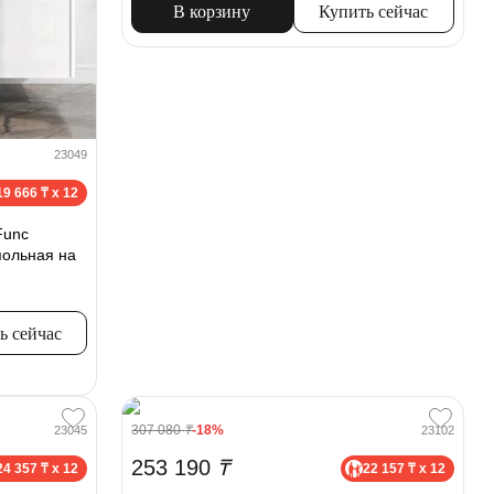
В корзину
Купить сейчас
23049
19 666 ₸ x 12
Func
ольная на
ь сейчас
307 080
₸
-18%
23045
23102
253 190
₸
24 357 ₸ x 12
22 157 ₸ x 12