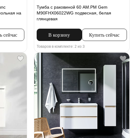
unc
Тумба с раковиной 60 AM.PM Gem
ольная на
M90FHX06022WG подвесная, белая
глянцевая
ь сейчас
В корзину
Купить сейчас
Товаров в комплекте: 2 из 3