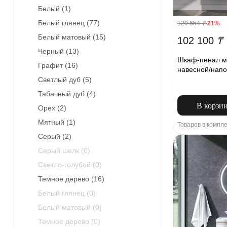
Белый (
1
)
Белый глянец (
77
)
129 654
₸
-21%
Белый матовый (
15
)
102 100
₸
Черный (
13
)
Шкаф-пенал м
Графит (
16
)
навесной/напо
Светлый дуб (
5
)
Табачный дуб (
4
)
В корзи
Орех (
2
)
Мятный (
1
)
Товаров в компле
Серый (
2
)
Серый шелк (
0
)
Светло-голубой (
0
)
Темное дерево (
16
)
Белый глянец (
0
)
Белый матовый (
0
)
Темное дерево (
0
)