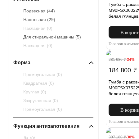
Тумба с рако
M90FSX06022W
Подвесная (
44
)
белая глянцев
Напольная (
29
)
Накладная (
0
)
В корзи
Для стиральной машины (
5
)
Товаров в компле
Накладная (
0
)
281 680
₸
-34%
Форма
184 800
₸
Прямоугольная (
0
)
Тумба с рако
Квадратная (
0
)
M90FSX07522W
Круглая (
0
)
белая глянцев
Закругленная (
0
)
Прямоугольная (
0
)
В корзи
Товаров в компле
Функция антизапотевания
397 180
₸
-30%
Да (
0
)