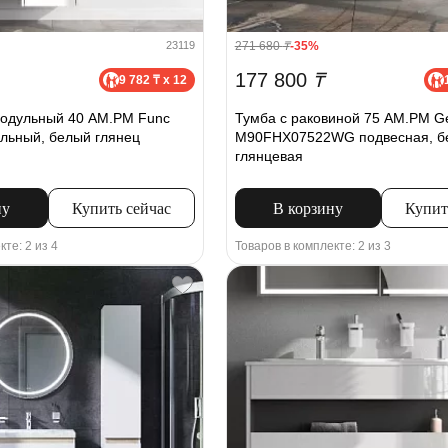
271 680
₸
-35%
23119
177 800
₸
9 782 ₸ x 12
одульный 40 AM.PM Func
Тумба с раковиной 75 AM.PM 
льный, белый глянец
M90FHX07522WG подвесная, б
глянцевая
ну
Купить сейчас
В корзину
Купит
кте: 2 из 4
Товаров в комплекте: 2 из 3