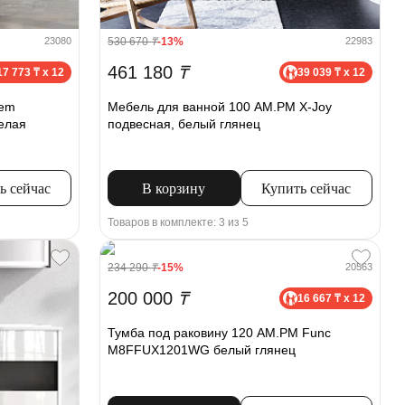
530 670
₸
-13%
23080
22983
461 180
₸
17 773 ₸ x 12
39 039 ₸ x 12
Gem
Мебель для ванной 100 AM.PM X-Joy
елая
подвесная, белый глянец
ь сейчас
В корзину
Купить сейчас
Товаров в комплекте: 3 из 5
234 290
₸
-15%
20563
200 000
₸
16 667 ₸ x 12
Тумба под раковину 120 AM.PM Func
M8FFUX1201WG белый глянец