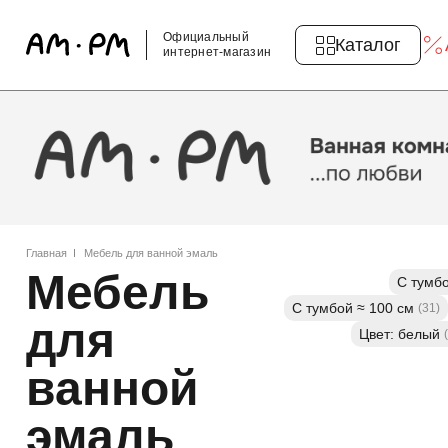
Официальный
Каталог
интернет-магазин
Главная
Мебель для ванной эмаль
Мебель
С тумбо
С тумбой ≈ 100 см
(31)
для
Цвет: белый
ванной
эмаль