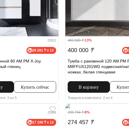
460 580
₸
-13%
23012
400 000
₸
29 281 ₸ x 12
нной 80 AM.PM X-Joy
Тумба с раковиной 120 AM.PM 
лый глянец
M8FFUX1201WG подвесная/нап
ножках, белая глянцевая
ну
Купить сейчас
В корзину
Купит
кте: 3 из 5
Товаров в комплекте: 2 из 4
299 754
₸
-8%
23068
274 457
₸
17 198 ₸ x 12