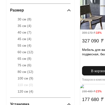
Размер
30 см (
8
)
35 см (
4
)
40 см (
7
)
399 170
₸
-18%
45 см (
4
)
327 090
₸
55 см (
4
)
Мебель для ва
60 см (
12
)
подвесная, бе
65 см (
8
)
75 см (
6
)
В корзи
80 см (
12
)
100 см (
9
)
Товаров в компле
110 см (
0
)
120 см (
4
)
230 480
₸
-23%
177 680
₸
Установка