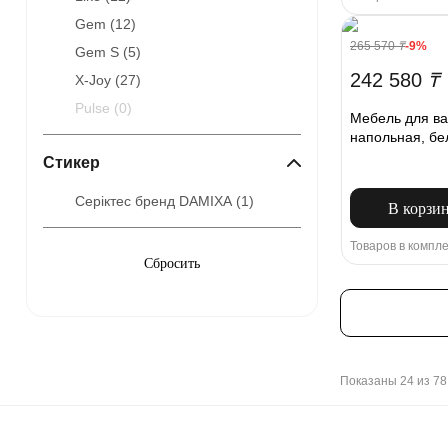
Gem (
12
)
265 570
₸
-9%
Gem S (
5
)
242 580
₸
X-Joy (
27
)
Pulse (
0
)
Мебель для ва
напольная, бе
Стикер
Серіктес бренд DAMIXA (
1
)
В корзи
Товаров в компле
Показаны 24 из 78