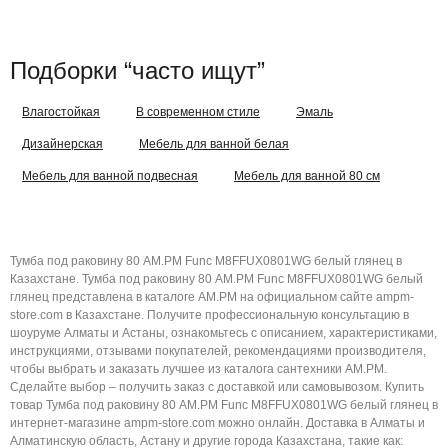
Подборки “часто ищут”
Влагостойкая
В современном стиле
Эмаль
Дизайнерская
Мебель для ванной белая
Мебель для ванной подвесная
Мебель для ванной 80 см
Тумба под раковину 80 AM.PM Func M8FFUX0801WG белый глянец в
Казахстане. Тумба под раковину 80 AM.PM Func M8FFUX0801WG белый
глянец представлена в каталоге AM.PM на официальном сайте ampm-
store.com в Казахстане. Получите профессиональную консультацию в
шоуруме Алматы и Астаны, ознакомьтесь с описанием, характеристиками,
инструкциями, отзывами покупателей, рекомендациями производителя,
чтобы выбрать и заказать лучшее из каталога сантехники AM.PM.
Сделайте выбор – получить заказ с доставкой или самовывозом. Купить
товар Тумба под раковину 80 AM.PM Func M8FFUX0801WG белый глянец в
интернет-магазине ampm-store.com можно онлайн. Доставка в Алматы и
Алматинскую область, Астану и другие города Казахстана, такие как: