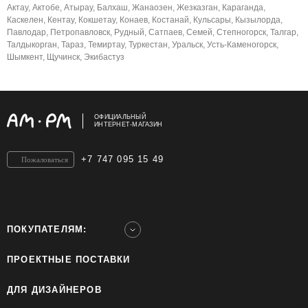
Актау, Актобе, Атырау, Балхаш, Жанаозен, Жезказган, Караганда,
Каскелен, Кентау, Кокшетау, Конаев, Костанай, Кульсары, Кызылорда,
Павлодар, Петропавловск, Рудный, Сатпаев, Семей, Степногорск, Талгар,
Талдыкорган, Тараз, Темиртау, Туркестан, Уральск, Усть-Каменогорск,
Шымкент, Щучинск, Экибастуз
ОФИЦИАЛЬНЫЙ
ИНТЕРНЕТ-МАГАЗИН
+7 747 095 15 49
Пожаловаться
ПОКУПАТЕЛЯМ:
ПРОЕКТНЫЕ ПОСТАВКИ
ДЛЯ ДИЗАЙНЕРОВ