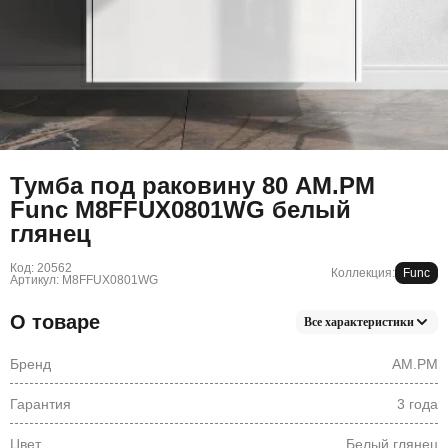
Тумба под раковину 80 AM.PM
Func M8FFUX0801WG белый
глянец
Код: 20562
Коллекция:
Func
Артикул: M8FFUX0801WG
О товаре
Все характеристики
Бренд
AM.PM
Гарантия
3 года
Цвет
Белый глянец