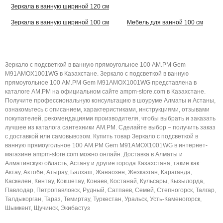
Зеркала в ванную шириной 120 см
Зеркала в ванную шириной 100 см
Мебель для ванной 100 см
Зеркало с подсветкой в ванную прямоугольное 100 AM.PM Gem
M91AMOX1001WG в Казахстане. Зеркало с подсветкой в ванную
прямоугольное 100 AM.PM Gem M91AMOX1001WG представлена в
каталоге AM.PM на официальном сайте ampm-store.com в Казахстане.
Получите профессиональную консультацию в шоуруме Алматы и Астаны,
ознакомьтесь с описанием, характеристиками, инструкциями, отзывами
покупателей, рекомендациями производителя, чтобы выбрать и заказать
лучшее из каталога сантехники AM.PM. Сделайте выбор – получить заказ
с доставкой или самовывозом. Купить товар Зеркало с подсветкой в
ванную прямоугольное 100 AM.PM Gem M91AMOX1001WG в интернет-
магазине ampm-store.com можно онлайн. Доставка в Алматы и
Алматинскую область, Астану и другие города Казахстана, такие как:
Актау, Актобе, Атырау, Балхаш, Жанаозен, Жезказган, Караганда,
Каскелен, Кентау, Кокшетау, Конаев, Костанай, Кульсары, Кызылорда,
Павлодар, Петропавловск, Рудный, Сатпаев, Семей, Степногорск, Талгар,
Талдыкорган, Тараз, Темиртау, Туркестан, Уральск, Усть-Каменогорск,
Шымкент, Щучинск, Экибастуз