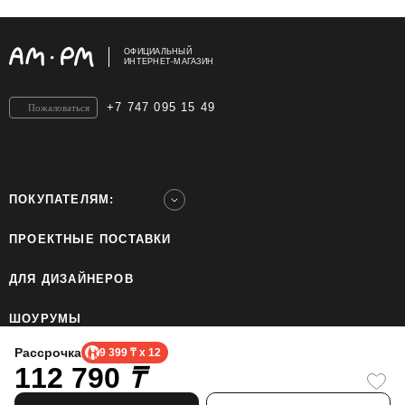
ОФИЦИАЛЬНЫЙ
ИНТЕРНЕТ-МАГАЗИН
+7 747 095 15 49
Пожаловаться
ПОКУПАТЕЛЯМ:
ПРОЕКТНЫЕ ПОСТАВКИ
ДЛЯ ДИЗАЙНЕРОВ
ШОУРУМЫ
Рассрочка
9 399 ₸ x 12
112 790
ТОО «Home Ecology Center (Хоум Иколэджи Сэнтэ)», БИН: 190640023562. Все права
₸
защищены.
Политика конфиденциальности.