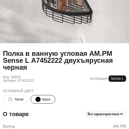
Полка в ванную угловая AM.PM
Sense L A7452222 двухъярусная
черная
Код: 20059
Коллекция:
Sense L
Артикул: A7452222
ОСНОВНОЙ ЦВЕТ:
Хром
Қара
О товаре
Все характеристики
Бренд
AM.PM