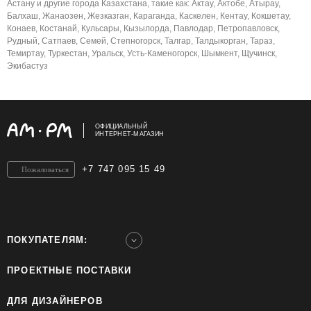
Астану и другие города Казахстана, такие как: Актау, Актобе, Атырау,
Балхаш, Жанаозен, Жезказган, Караганда, Каскелен, Кентау, Кокшетау,
Конаев, Костанай, Кульсары, Кызылорда, Павлодар, Петропавловск,
Рудный, Сатпаев, Семей, Степногорск, Талгар, Талдыкорган, Тараз,
Темиртау, Туркестан, Уральск, Усть-Каменогорск, Шымкент, Щучинск,
Экибастуз
ОФИЦИАЛЬНЫЙ
ИНТЕРНЕТ-МАГАЗИН
+7 747 095 15 49
Пожаловаться
ПОКУПАТЕЛЯМ:
ПРОЕКТНЫЕ ПОСТАВКИ
ДЛЯ ДИЗАЙНЕРОВ