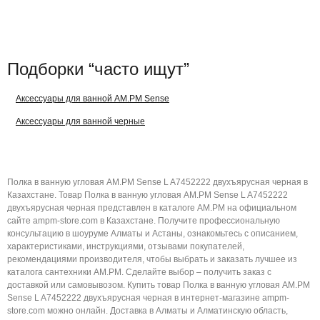
Подборки “часто ищут”
Аксессуары для ванной AM.PM Sense
Аксессуары для ванной черные
Полка в ванную угловая AM.PM Sense L A7452222 двухъярусная черная в
Казахстане. Товар Полка в ванную угловая AM.PM Sense L A7452222
двухъярусная черная представлен в каталоге AM.PM на официальном
сайте ampm-store.com в Казахстане. Получите профессиональную
консультацию в шоуруме Алматы и Астаны, ознакомьтесь с описанием,
характеристиками, инструкциями, отзывами покупателей,
рекомендациями производителя, чтобы выбрать и заказать лучшее из
каталога сантехники AM.PM. Сделайте выбор – получить заказ с
доставкой или самовывозом. Купить товар Полка в ванную угловая AM.PM
Sense L A7452222 двухъярусная черная в интернет-магазине ampm-
store.com можно онлайн. Доставка в Алматы и Алматинскую область,