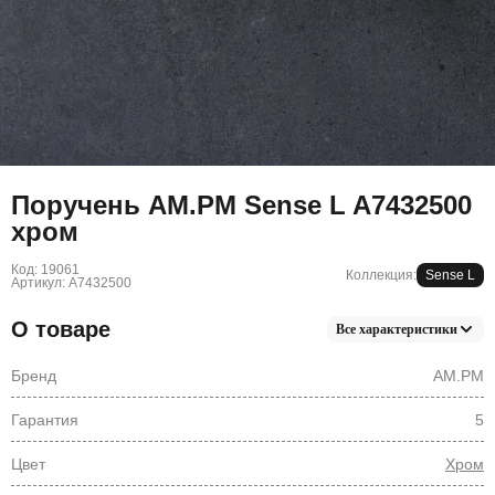
Поручень AM.PM Sense L A7432500
хром
Код: 19061
Коллекция:
Sense L
Артикул: A7432500
О товаре
Все характеристики
Бренд
AM.PM
Гарантия
5
Цвет
Хром