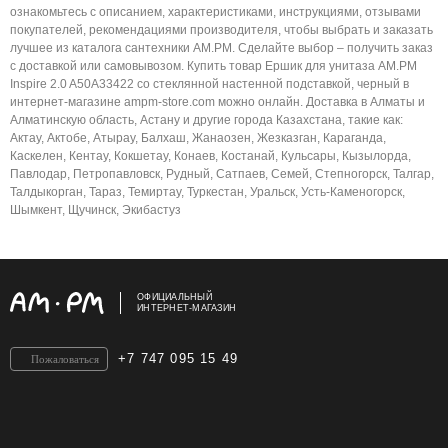
ознакомьтесь с описанием, характеристиками, инструкциями, отзывами
покупателей, рекомендациями производителя, чтобы выбрать и заказать
лучшее из каталога сантехники AM.PM. Сделайте выбор – получить заказ
с доставкой или самовывозом. Купить товар Ершик для унитаза AM.PM
Inspire 2.0 A50A33422 со стеклянной настенной подставкой, черный в
интернет-магазине ampm-store.com можно онлайн. Доставка в Алматы и
Алматинскую область, Астану и другие города Казахстана, такие как:
Актау, Актобе, Атырау, Балхаш, Жанаозен, Жезказган, Караганда,
Каскелен, Кентау, Кокшетау, Конаев, Костанай, Кульсары, Кызылорда,
Павлодар, Петропавловск, Рудный, Сатпаев, Семей, Степногорск, Талгар,
Талдыкорган, Тараз, Темиртау, Туркестан, Уральск, Усть-Каменогорск,
Шымкент, Щучинск, Экибастуз
ОФИЦИАЛЬНЫЙ
ИНТЕРНЕТ-МАГАЗИН
+7 747 095 15 49
Пожаловаться