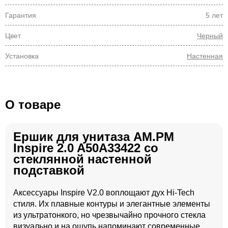
Гарантия
5 лет
Цвет
Черный
Установка
Настенная
О товаре
Ершик для унитаза AM.PM
Inspire 2.0 A50A33422 со
стеклянной настенной
подставкой
Аксессуары Inspire V2.0 воплощают дух Hi-Tech
стиля. Их плавные контуры и элегантные элементы
из ультратонкого, но чрезвычайно прочного стекла
визуально и на ощупь напоминают современные