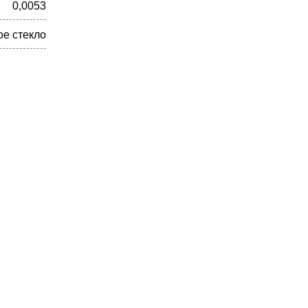
0,0053
ое стекло