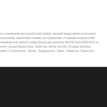
о стеклянной настенной подставкой, черный представлен в каталоге
описанием, характеристиками, инструкциями, отзывами покупателей,
и самовывозом. Купить товар Ершик для унитаза AM.PM Gem A9033422 со
ие города Казахстана, такие как: Актау, Актобе, Атырау, Балхаш,
мей, Степногорск, Талгар, Талдыкорган, Тараз, Темиртау, Туркестан,