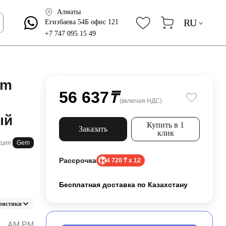
Алматы
RU
Егизбаева 54Б офис 121
+7 747 095 15 49
em
56 637
₸
(включая НДС)
ый
Купить в 1
Заказать
клик
ция:
Gem
Рассрочка
4 720 ₸ x 12
Бесплатная доставка по Казахстану
ристики
AM.PM