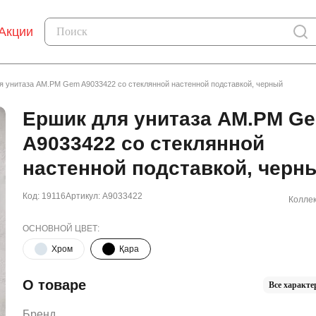
Акции
я унитаза AM.PM Gem A9033422 со стеклянной настенной подставкой, черный
Ершик для унитаза AM.PM G
A9033422 со стеклянной
настенной подставкой, черн
Код: 19116
Артикул: A9033422
Коллек
ОСНОВНОЙ ЦВЕТ:
Хром
Қара
О товаре
Все характе
Бренд