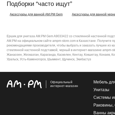
Подборки “часто ищут”
Аксессуары для ванной AM.PM Gem
Аксессуары для ванной чер
Ершик для унитаза AM.PM Gem A9033422 со стеклянной настенной подста
AM.PM на официальном сайте ampm-store.com в Казахстане. Получите п
рекомендациями производителя, чтобы выбрать и заказать лучшее из ка
стеклянной настенной подставкой, черный в интернет-магазине ampm-stor
Жанаозен, Жезказган, Караганда, Каскелен, Кентау, Кокшетау, Конаев, К
Уральск, Усть-Каменогорск, Шымкент, Щучинск, Экибастуз
Мебель дл
Официальный
интернет-магазин
Унитазы
Системы и
Раковины,
Ванны акр