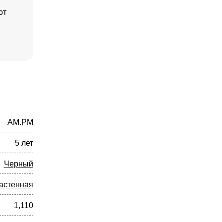
от
AM.PM
5 лет
Черный
астенная
1,110