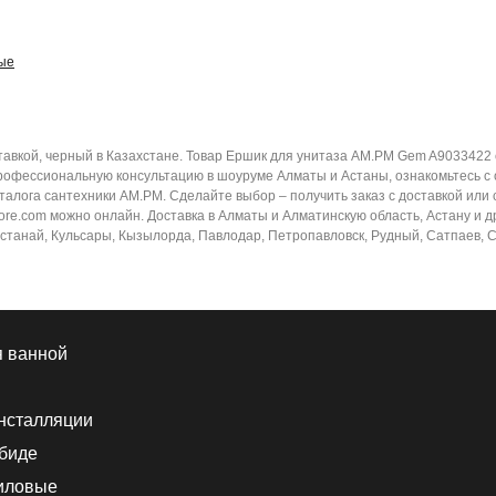
ные
вкой, черный в Казахстане. Товар Ершик для унитаза AM.PM Gem A9033422 с
рофессиональную консультацию в шоуруме Алматы и Астаны, ознакомьтесь с 
талога сантехники AM.PM. Сделайте выбор – получить заказ с доставкой ил
e.com можно онлайн. Доставка в Алматы и Алматинскую область, Астану и друг
останай, Кульсары, Кызылорда, Павлодар, Петропавловск, Рудный, Сатпаев, Се
я ванной
нсталляции
 биде
иловые