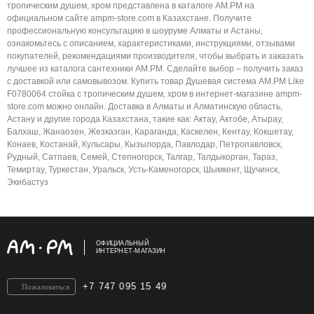
тропическим душем, хром представлена в каталоге AM.PM на
официальном сайте ampm-store.com в Казахстане. Получите
профессиональную консультацию в шоуруме Алматы и Астаны,
ознакомьтесь с описанием, характеристиками, инструкциями, отзывами
покупателей, рекомендациями производителя, чтобы выбрать и заказать
лучшее из каталога сантехники AM.PM. Сделайте выбор – получить заказ
с доставкой или самовывозом. Купить товар Душевая система AM.PM Like
F0780064 стойка с тропическим душем, хром в интернет-магазине ampm-
store.com можно онлайн. Доставка в Алматы и Алматинскую область,
Астану и другие города Казахстана, такие как: Актау, Актобе, Атырау,
Балхаш, Жанаозен, Жезказган, Караганда, Каскелен, Кентау, Кокшетау,
Конаев, Костанай, Кульсары, Кызылорда, Павлодар, Петропавловск,
Рудный, Сатпаев, Семей, Степногорск, Талгар, Талдыкорган, Тараз,
Темиртау, Туркестан, Уральск, Усть-Каменогорск, Шымкент, Щучинск,
Экибастуз
ОФИЦИАЛЬНЫЙ
ИНТЕРНЕТ-МАГАЗИН
+7 747 095 15 49
Пожаловаться