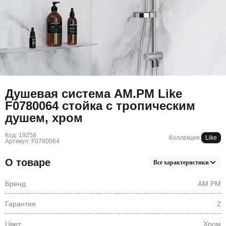
Душевая система AM.PM Like
F0780064 стойка с тропическим
душем, хром
Код: 19258
Коллекция:
Like
Артикул: F0780064
О товаре
Все характеристики
Бренд
AM.PM
Гарантия
2
Цвет
Хром