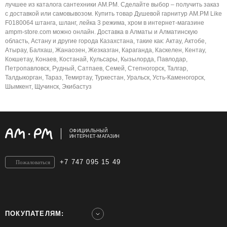
лучшее из каталога сантехники AM.PM. Сделайте выбор – получить заказ
с доставкой или самовывозом. Купить товар Душевой гарнитур AM.PM Like
F0180064 штанга, шланг, лейка 3 режима, хром в интернет-магазине
ampm-store.com можно онлайн. Доставка в Алматы и Алматинскую
область, Астану и другие города Казахстана, такие как: Актау, Актобе,
Атырау, Балхаш, Жанаозен, Жезказган, Караганда, Каскелен, Кентау,
Кокшетау, Конаев, Костанай, Кульсары, Кызылорда, Павлодар,
Петропавловск, Рудный, Сатпаев, Семей, Степногорск, Талгар,
Талдыкорган, Тараз, Темиртау, Туркестан, Уральск, Усть-Каменогорск,
Шымкент, Щучинск, Экибастуз
ОФИЦИАЛЬНЫЙ
ИНТЕРНЕТ-МАГАЗИН
+7 747 095 15 49
Пожаловаться
ПОКУПАТЕЛЯМ: