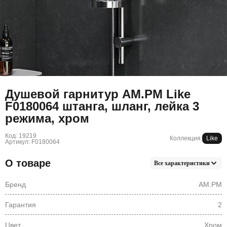
Душевой гарнитур AM.PM Like
F0180064 штанга, шланг, лейка 3
режима, хром
Код: 19219
Коллекция:
Like
Артикул: F0180064
О товаре
Все характеристики
Бренд
AM.PM
Гарантия
2
Цвет
Хром