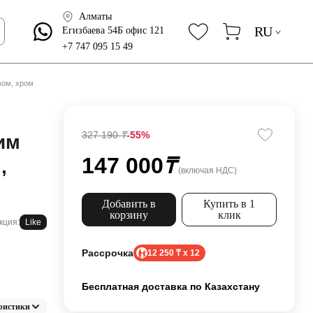
Алматы
RU
Егизбаева 54Б офис 121
+7 747 095 15 49
вом, хром
327 190
₸
-55%
им
147 000
₸
,
(включая НДС)
Добавить в
Купить в 1
корзину
клик
кция:
Like
Рассрочка
12 250 ₸ x 12
Бесплатная доставка по Казахстану
ристики