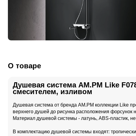
О товаре
Душевая система AM.PM Like F07
смесителем, изливом
Душевая система от бренда AM.PM коллекции Like пр
верхнего душей до рисунка расположения форсунок на
Материал душевой системы - латунь, ABS-пластик, н
В комплектацию душевой системы входят: тропический