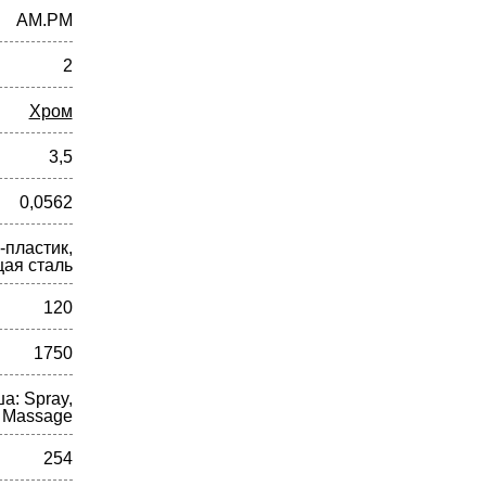
AM.PM
2
Хром
3,5
0,0562
-пластик,
ая сталь
120
1750
а: Spray,
+ Massage
254