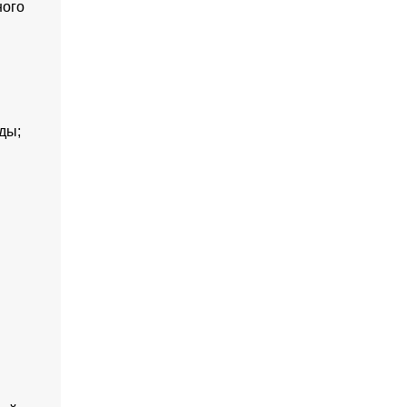
ного
ды;