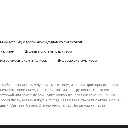
темы (стойки) с тропическим душем со смесителем
 изливом
Душевые системы с изливом
мы со смесителем и изливом
Душевые системы хром
 стойка с тропическим душем, смесителем, изливом, хром представлена
омьтесь с описанием, характеристиками, инструкциями, отзывами
доставкой или самовывозом. Купить товар Душевая система AM.PM Like
 область, Астану и другие города Казахстана, такие как: Актау, Актобе,
дный, Сатпаев, Семей, Степногорск, Талгар, Талдыкорган, Тараз,