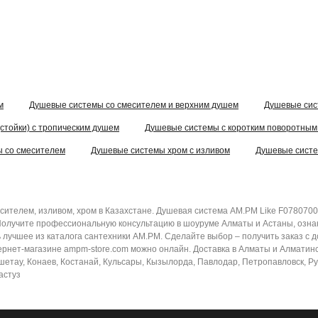
м
Душевые системы со смесителем и верхним душем
Душевые сис
стойки) с тропическим душем
Душевые системы с коротким поворотным
 со смесителем
Душевые системы хром с изливом
Душевые систе
сителем, изливом, хром в Казахстане. Душевая система AM.PM Like F0780700
Получите профессиональную консультацию в шоуруме Алматы и Астаны, ознак
 лучшее из каталога сантехники AM.PM. Сделайте выбор – получить заказ с 
рнет-магазине ampm-store.com можно онлайн. Доставка в Алматы и Алматинскую
шетау, Конаев, Костанай, Кульсары, Кызылорда, Павлодар, Петропавловск, Ру
астуз