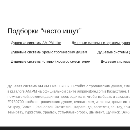
Подборки “часто ищут”
Душевые системы AM.PM Like
Душевые системы с верхним душе
Душевые системы хром с тропическим душем
Душевые системы (
Душевые системы (стойки) хром со смесителем
Душевые системы
Душевая система AM.PM Like F0780700 стойка с тропическим душем, сме
в каталоге AM.PM на официальном сайте ampm-store.com в Казахстане. 
покупателей, рекомендациями производителя, чтобы выбрать и заказать
F0780700 стойка с тропическим душем, смесителем, изливом, хром в инте
Атырау, Балхаш, Жанаозен, Жезказган, Караганда, Каскелен, Кентау, Кок
Темиртау, Туркестан, Уральск, Усть-Каменогорск, Шымкент, Щучинск, Экиб