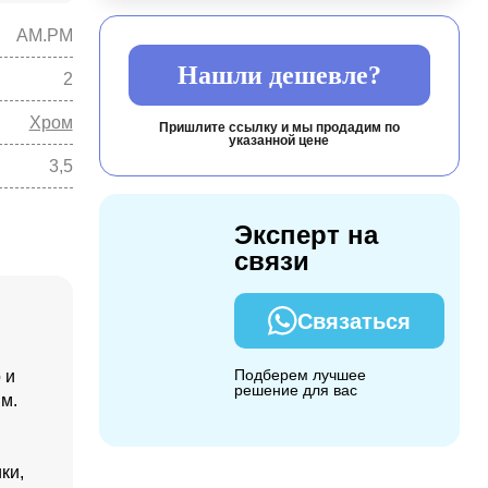
AM.PM
Нашли дешевле?
2
Хром
Пришлите ссылку и мы продадим по
указанной цене
3,5
Эксперт на
связи
Связаться
Подберем лучшее
 и
решение для вас
мм.
ки,