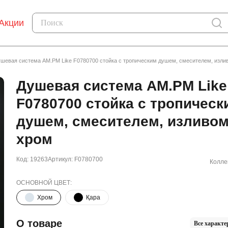
Акции
шевая система AM.PM Like F0780700 стойка с тропическим душем, смесителем, изли
Душевая система AM.PM Like
F0780700 стойка с тропическ
душем, смесителем, изливом
хром
Код: 19263
Артикул: F0780700
Колле
ОСНОВНОЙ ЦВЕТ:
Хром
Қара
О товаре
Все характе