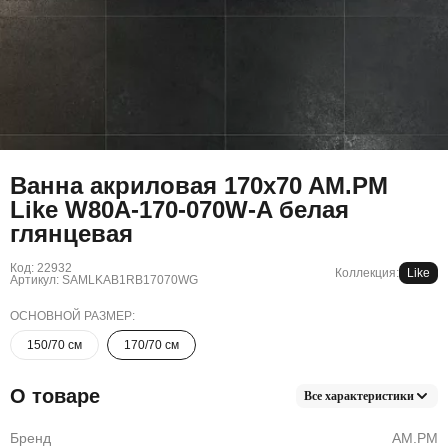
Ванна акриловая 170x70 AM.PM
Like W80A-170-070W-A белая
глянцевая
Код: 22932
Коллекция:
Like
Артикул: SAMLKAB1RB17070WG
ОСНОВНОЙ РАЗМЕР:
150/70 см
170/70 см
О товаре
Все характеристики
Бренд
AM.PM