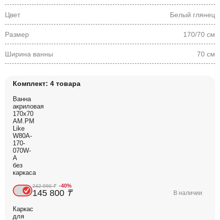
Цвет
Белый глянец
Размер
170/70 см
Ширина ванны
70 см
Комплект: 4 товара
Ванна
акриловая
170x70
AM.PM
Like
W80A-
170-
070W-
A
без
каркаса
-40%
242 990
₸
145 800
₸
В наличии
Каркас
для