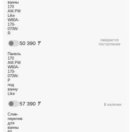
ванны
170
AM.PM
Like
W80A-
170-
070W-
R
ожидается
50 390
₸
поступление
Панель
170
AM.PM
W80A-
170-
070W-
P
под
ванну
Like
57 390
₸
В наличии
Слив-
перелив
для
ванны
60