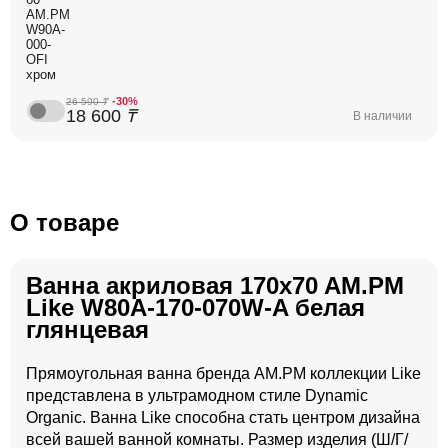
AM.PM
W90A-
000-
OFI
хром
-30%
26 590
₸
18 600
₸
В наличии
О товаре
Ванна акриловая 170x70 AM.PM
Like W80A-170-070W-A белая
глянцевая
Прямоугольная ванна бренда AM.PM коллекции Like
представлена в ультрамодном стиле Dynamic
Organic. Ванна Like способна стать центром дизайна
всей вашей ванной комнаты. Размер изделия (Ш/Г/