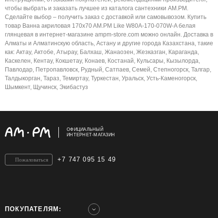
чтобы выбрать и заказать лучшее из каталога сантехники AM.PM.
Сделайте выбор – получить заказ с доставкой или самовывозом. Купить
товар Ванна акриловая 170x70 AM.PM Like W80A-170-070W-A белая
глянцевая в интернет-магазине ampm-store.com можно онлайн. Доставка в
Алматы и Алматинскую область, Астану и другие города Казахстана, такие
как: Актау, Актобе, Атырау, Балхаш, Жанаозен, Жезказган, Караганда,
Каскелен, Кентау, Кокшетау, Конаев, Костанай, Кульсары, Кызылорда,
Павлодар, Петропавловск, Рудный, Сатпаев, Семей, Степногорск, Талгар,
Талдыкорган, Тараз, Темиртау, Туркестан, Уральск, Усть-Каменогорск,
Шымкент, Щучинск, Экибастуз
ОФИЦИАЛЬНЫЙ
ИНТЕРНЕТ-МАГАЗИН
+7 747 095 15 49
Пожаловаться
ПОКУПАТЕЛЯМ: