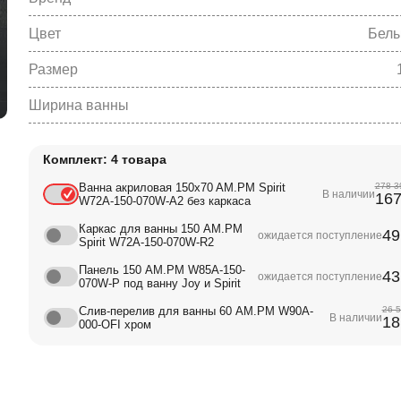
Цвет
Белы
Размер
Ширина ванны
Комплект: 4 товара
Ванна акриловая 150x70 AM.PM Spirit
278 
В наличии
16
W72A-150-070W-A2 без каркаса
Каркас для ванны 150 AM.PM
49
ожидается поступление
Spirit W72A-150-070W-R2
Панель 150 AM.PM W85A-150-
43
ожидается поступление
070W-P под ванну Joy и Spirit
Слив-перелив для ванны 60 AM.PM W90A-
26 
В наличии
18
000-OFI хром