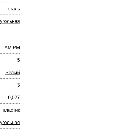
сталь
угольная
AM.PM
5
Белый
3
0,027
пластик
угольная