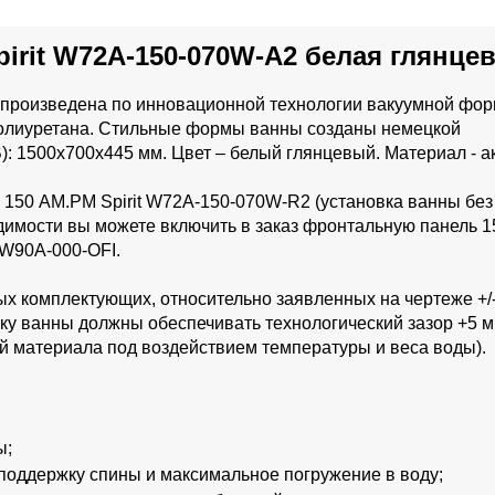
irit W72A-150-070W-A2 белая глянце
t произведена по инновационной технологии вакуумной фо
полиуретана. Стильные формы ванны созданы немецкой
): 1500x700x445 мм. Цвет – белый глянцевый. Материал - а
ы 150 AM.PM Spirit W72A-150-070W-R2 (установка ванны без
одимости вы можете включить в заказ фронтальную панель 
 W90A-000-OFI.
ых комплектующих, относительно заявленных на чертеже +/
ку ванны должны обеспечивать технологический зазор +5 м
й материала под воздействием температуры и веса воды).
ы;
 поддержку спины и максимальное погружение в воду;