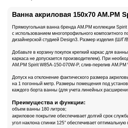
Ванна акриловая 150x70 AM.PM Sp
Прямоугольная ванна бренда AM.PM коллекции Spiri
с использованием многопрофильного композитного 
дизайнерской студией Design3. Размер изделия (Ш/Г/В
Добавьте в корзину покупок крепкий каркас для ванн
каркаса не допускается производителем). При необх
AM.PM Spirit W85A-150-070W-P, слив-перелив AM.PM
Допуск на отклонение фактического размера акрилов
на 1 погонный метр. Размеры помещения под установ
каждого борта ванны (для учета линейных расширени
Преимущества и функции:
объем ванны 180 литров;
акриловое покрытие обеспечивает долгий срок служб
угол наклона спинки 125° обеспечивает оптимальную