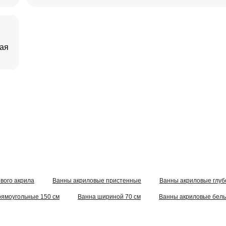
вая
вого акрила
Ванны акриловые пристенные
Ванны акриловые глуб
ямоугольные 150 см
Ванна шириной 70 см
Ванны акриловые бел