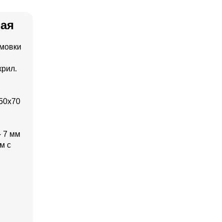
вая
рмовки
крил.
150x70
- 7 мм
м с