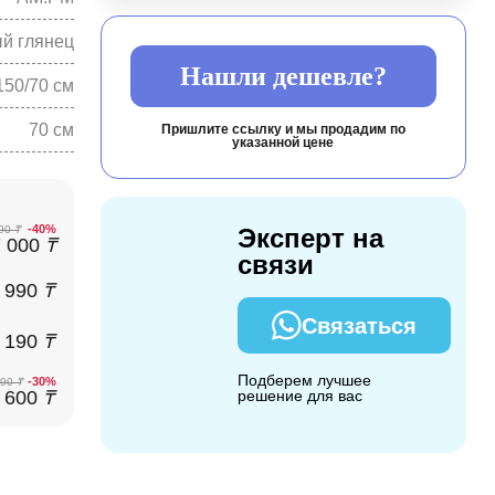
й глянец
Нашли дешевле?
150/70 см
70 см
Пришлите ссылку и мы продадим по
указанной цене
-40%
390
₸
Эксперт на
7 000
₸
связи
 990
₸
Связаться
 190
₸
Подберем лучшее
-30%
590
₸
 600
₸
решение для вас