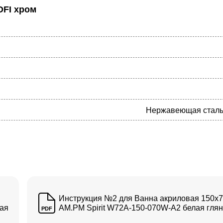
OFI хром
Нержавеющая сталь,
Инструкция №2 для Ванна акриловая 150x
вая
AM.PM Spirit W72A-150-070W-A2 белая гля
PDF