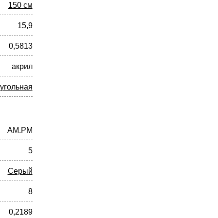
150 см
15,9
0,5813
акрил
угольная
AM.PM
5
Серый
8
0,2189