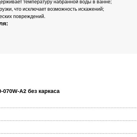
держивает температуру набранной воды в ванне;
узки, что исключает возможность искажений;
еских повреждений.
ля:
0-070W-A2 без каркаса