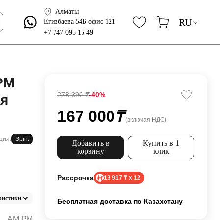
Алматы
RU
Егизбаева 54Б офис 121
+7 747 095 15 49
PM
278 390
₸
-40%
ая
167 000
₸
(включая НДС)
ция:
Spirit
Добавить в
Купить в 1
корзину
клик
Рассрочка
13 917 ₸ x 12
ристики
Бесплатная доставка по Казахстану
AM.PM