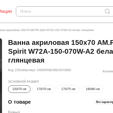
Акции
анна акриловая 150x70 AM.PM Spirit W72A-150-070W-A2 белая глянцевая
Ванна акриловая 150x70 AM.
Spirit W72A-150-070W-A2 бел
глянцевая
Код: 22918
Артикул: SAMSPAB1RB15070WG
Коллек
ОСНОВНОЙ РАЗМЕР:
150/70 см
170/70 см
170/75 см
180/80 см
О товаре
Все характе
Бренд