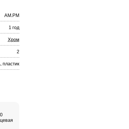
AM.PM
1 год
Хром
2
 пластик
70
нцевая