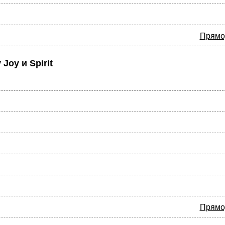
Прямо
oy и Spirit
Прямо