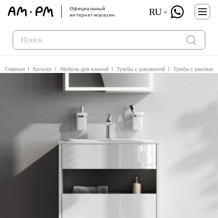
Официальный
RU
интернет-магазин
Главная
Каталог
Мебель для ванной
Тумбы с раковиной
Тумба с раковин