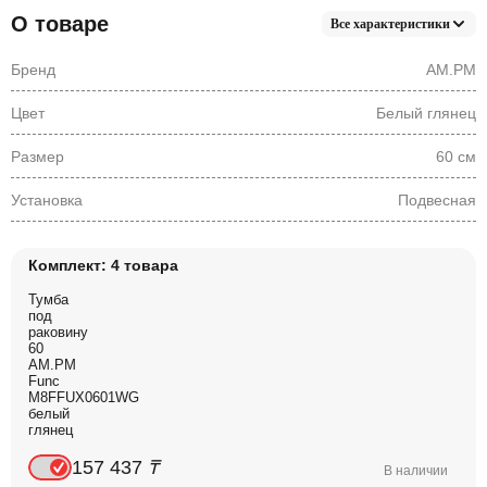
О товаре
Все характеристики
Бренд
AM.PM
Цвет
Белый глянец
Размер
60 см
Установка
Подвесная
Комплект: 4 товара
Тумба
под
раковину
60
AM.PM
Func
M8FFUX0601WG
белый
глянец
157 437
₸
В наличии