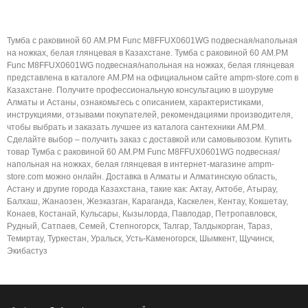
Тумба с раковиной 60 AM.PM Func M8FFUX0601WG подвесная/напольная
на ножках, белая глянцевая в Казахстане. Тумба с раковиной 60 AM.PM
Func M8FFUX0601WG подвесная/напольная на ножках, белая глянцевая
представлена в каталоге AM.PM на официальном сайте ampm-store.com в
Казахстане. Получите профессиональную консультацию в шоуруме
Алматы и Астаны, ознакомьтесь с описанием, характеристиками,
инструкциями, отзывами покупателей, рекомендациями производителя,
чтобы выбрать и заказать лучшее из каталога сантехники AM.PM.
Сделайте выбор – получить заказ с доставкой или самовывозом. Купить
товар Тумба с раковиной 60 AM.PM Func M8FFUX0601WG подвесная/
напольная на ножках, белая глянцевая в интернет-магазине ampm-
store.com можно онлайн. Доставка в Алматы и Алматинскую область,
Астану и другие города Казахстана, такие как: Актау, Актобе, Атырау,
Балхаш, Жанаозен, Жезказган, Караганда, Каскелен, Кентау, Кокшетау,
Конаев, Костанай, Кульсары, Кызылорда, Павлодар, Петропавловск,
Рудный, Сатпаев, Семей, Степногорск, Талгар, Талдыкорган, Тараз,
Темиртау, Туркестан, Уральск, Усть-Каменогорск, Шымкент, Щучинск,
Экибастуз