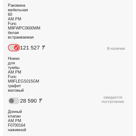
Раковина
мебельная
60
AM.PM
Func
M8FWPC0600WM
белая
встраиваемая
121 527
₸
В наличии
Ножки
для
тумбы
AM.PM
Func
M8FLEGS015GM
графит
матовый
ожидается
28 590
₸
поступление
Донный
клапан
AM.PM
F0700164
нажимной