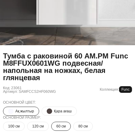
Тумба с раковиной 60 AM.PM Func
M8FFUX0601WG подвесная/
напольная на ножках, белая
глянцевая
Код: 23061
Коллекция:
Func
Артикул: SAMFCCS2HF060WG
ОСНОВНОЙ ЦВЕТ:
Ақ жылтыр
Қара ағаш
ОСНОВНОЙ РАЗМЕР:
100 см
120 см
60 см
80 см