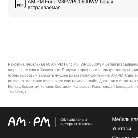
AM.PM Func M8FWPC0600WM белая
PDF
встраиваемая
Раковина мебельная 60 AM.PM Func M8FWPC0600WM белая встраиваемая
ampm-store.com в Казахстане. Получите профессиональную консультаци
чтобы выбрать и заказать лучшее из каталога сантехники AM.PM. Сдел
интернет-магазине ampm-store.com можно онлайн. Доставка в Алматы и Ал
Кентау, Кокшетау, Конаев, Костанай, Кульсары, Кызылорда, Павлодар, Пе
Экибастуз
Мебель дл
Официальный
интернет-магазин
Унитазы
Системы и