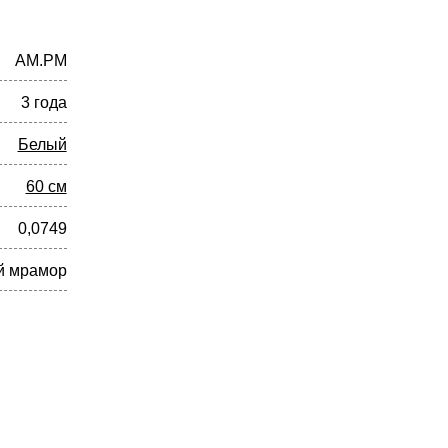
AM.PM
3 года
Белый
60 см
0,0749
й мрамор