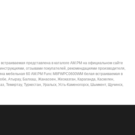
страиваемая представлена в каталоге AM.PM на официальном сайте
 инструкциями, отзывами покупателей, рекомендациями производителя,
аковина мебельная 60 AM.PM Func M8FWPC0600WM белая встраиваемая в
тобе, Атырау, Балхаш, Жанаозен, Жезказган, Караганда, Каскелен,
з, Темиртау, Туркестан, Уральск, Усть-Каменогорск, Шымкент, Щучинск,