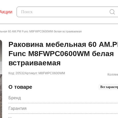
Акции
льная 60 AM.PM Func M8FWPC0600WM белая встраиваемая
Раковина мебельная 60 AM.
Func M8FWPC0600WM белая
встраиваемая
Код: 20532
Артикул: M8FWPC0600WM
Коллек
О товаре
Все характе
Бренд
Гарантия