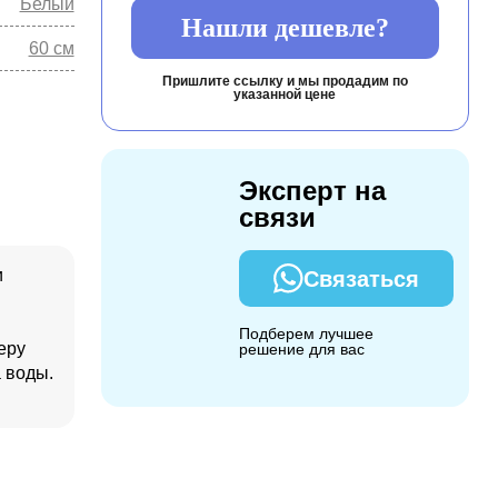
Белый
Нашли дешевле?
60 см
Пришлите ссылку и мы продадим по
указанной цене
Эксперт на
связи
и
Связаться
Подберем лучшее
еру
решение для вас
 воды.