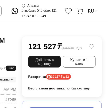
Алматы
RU
Егизбаева 54Б офис 121
+7 747 095 15 49
PM
121 527
₸
(включая НДС)
Добавить в
Купить в 1
корзину
клик
ция:
Func
Рассрочка
10 127 ₸ x 12
ристики
Бесплатная доставка по Казахстану
AM.PM
3 года