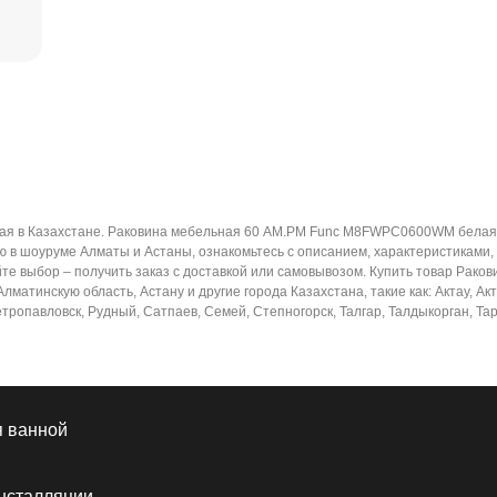
 в Казахстане. Раковина мебельная 60 AM.PM Func M8FWPC0600WM белая в
ю в шоуруме Алматы и Астаны, ознакомьтесь с описанием, характеристиками,
айте выбор – получить заказ с доставкой или самовывозом. Купить товар Р
матинскую область, Астану и другие города Казахстана, такие как: Актау, Ак
тропавловск, Рудный, Сатпаев, Семей, Степногорск, Талгар, Талдыкорган, Тара
я ванной
нсталляции