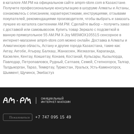
в каталоге AM.PM на официальном сайте ampm-store.com в Казахстане.
Получите профессиональную консультацию в шоуруме Алматы и Астаны,
ознакомьтесь с описанием, характеристиками, инструкциями, отзывами
покупателей, рекомендациями производителя, чтобы выбрать и заказать
лучшее из каталога сантехники AM.PM. Сделайте выбор – получить заказ
с доставкой или самовывозом. Купить товар Зеркало с подсветкой в
ванную прямоугольное 55 AM.PM X-Joy M85MOX10551S сенсорное в
интернет-магазине ampm-store.com можно онлайн. Доставка в Алматы и
Алматинскую область, Астану и другие города Казахстана, такие как:
Актау, Актобе, Атырау, Балхаш, Жанаозен, Жезказган, Караганда,
Каскелен, Кентау, Кокшетау, Конаев, Костанай, Кульсары, Кызылорда,
Павлодар, Петропавловск, Рудный, Сатпаев, Семей, Степногорск, Талгар,
Талдыкорган, Тараз, Темиртау, Туркестан, Уральск, Усть-Каменогорск,
Шымкент, Щучинск, Экибастуз
ОФИЦИАЛЬНЫЙ
ИНТЕРНЕТ-МАГАЗИН
+7 747 095 15 49
Пожаловаться