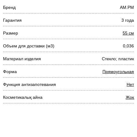
Бренд
AM.PM
Гарантия
3 года
Размер
55 см
Объем для доставки (м3)
0,036
Материал изделия
Стекло; пластик
Форма
Прямоугольная
Функция антизапотевания
Нет
Косметикалық айна
Жоқ