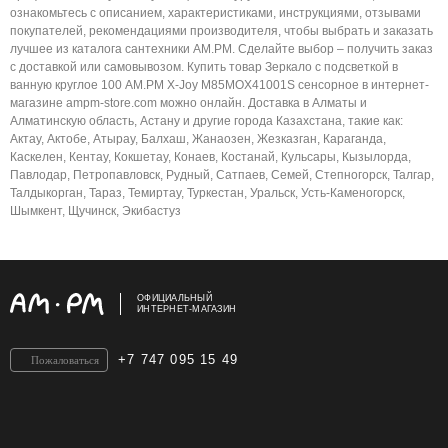
ознакомьтесь с описанием, характеристиками, инструкциями, отзывами
покупателей, рекомендациями производителя, чтобы выбрать и заказать
лучшее из каталога сантехники AM.PM. Сделайте выбор – получить заказ
с доставкой или самовывозом. Купить товар Зеркало с подсветкой в
ванную круглое 100 AM.PM X-Joy M85MOX41001S сенсорное в интернет-
магазине ampm-store.com можно онлайн. Доставка в Алматы и
Алматинскую область, Астану и другие города Казахстана, такие как:
Актау, Актобе, Атырау, Балхаш, Жанаозен, Жезказган, Караганда,
Каскелен, Кентау, Кокшетау, Конаев, Костанай, Кульсары, Кызылорда,
Павлодар, Петропавловск, Рудный, Сатпаев, Семей, Степногорск, Талгар,
Талдыкорган, Тараз, Темиртау, Туркестан, Уральск, Усть-Каменогорск,
Шымкент, Щучинск, Экибастуз
ОФИЦИАЛЬНЫЙ
ИНТЕРНЕТ-МАГАЗИН
+7 747 095 15 49
Пожаловаться