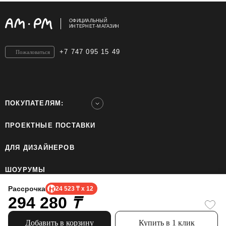
ОФИЦИАЛЬНЫЙ
ИНТЕРНЕТ-МАГАЗИН
+7 747 095 15 49
Пожаловаться
ПОКУПАТЕЛЯМ:
ПРОЕКТНЫЕ ПОСТАВКИ
ДЛЯ ДИЗАЙНЕРОВ
ШОУРУМЫ
Рассрочка
24 523 ₸ x 12
294 280
ТОО «Home Ecology Center (Хоум Иколэджи Сэнтэ)», БИН: 190640023562. Все права
₸
защищены.
Политика конфиденциальности.
Официальный сайт бренда AM.PM использует cookie, чтобы сделать пользование
Добавить в корзину
Купить в 1 клик