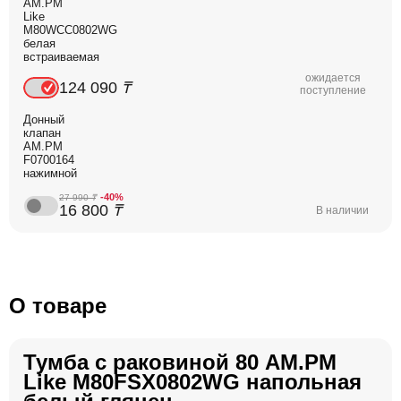
AM.PM
Like
M80WCC0802WG
белая
встраиваемая
ожидается
124 090
₸
поступление
Донный
клапан
AM.PM
F0700164
нажимной
-40%
27 990
₸
16 800
₸
В наличии
О товаре
Тумба с раковиной 80 AM.PM
Like M80FSX0802WG напольная