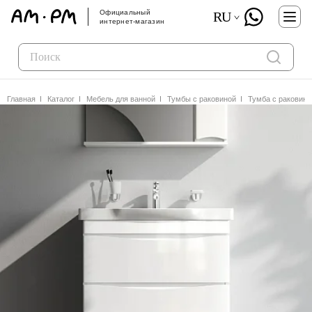
Официальный
RU
интернет-магазин
Главная
Каталог
Мебель для ванной
Тумбы с раковиной
Тумба с раковино