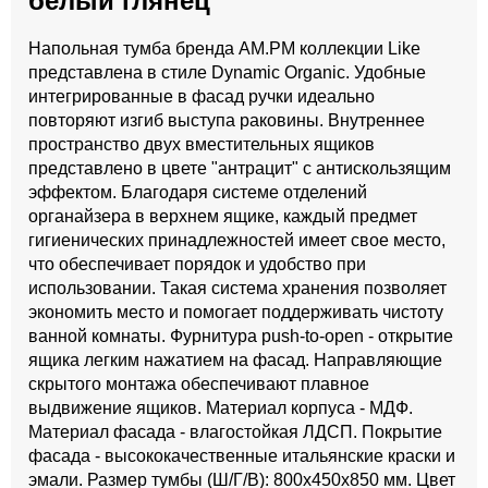
белый глянец
Напольная тумба бренда AM.PM коллекции Like
представлена в стиле Dynamic Organic. Удобные
интегрированные в фасад ручки идеально
повторяют изгиб выступа раковины. Внутреннее
пространство двух вместительных ящиков
представлено в цвете "антрацит" с антискользящим
эффектом. Благодаря системе отделений
органайзера в верхнем ящике, каждый предмет
гигиенических принадлежностей имеет свое место,
что обеспечивает порядок и удобство при
использовании. Такая система хранения позволяет
экономить место и помогает поддерживать чистоту
ванной комнаты. Фурнитура push-to-open - открытие
ящика легким нажатием на фасад. Направляющие
скрытого монтажа обеспечивают плавное
выдвижение ящиков. Материал корпуса - МДФ.
Материал фасада - влагостойкая ЛДСП. Покрытие
фасада - высококачественные итальянские краски и
эмали. Размер тумбы (Ш/Г/В): 800x450x850 мм. Цвет