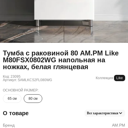
Тумба с раковиной 80 AM.PM Like
M80FSX0802WG напольная на
ножках, белая глянцевая
Код: 23095
Коллекция:
Like
Артикул: SAMLKCS2FL080WG
ОСНОВНОЙ РАЗМЕР:
65 см
80 см
О товаре
Все характеристики
Бренд
AM.PM