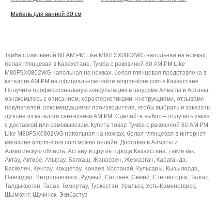
Мебель для ванной 80 см
Тумба с раковиной 80 AM.PM Like M80FSX0802WG напольная на ножках,
белая глянцевая в Казахстане. Тумба с раковиной 80 AM.PM Like
M80FSX0802WG напольная на ножках, белая глянцевая представлена в
каталоге AM.PM на официальном сайте ampm-store.com в Казахстане.
Получите профессиональную консультацию в шоуруме Алматы и Астаны,
ознакомьтесь с описанием, характеристиками, инструкциями, отзывами
покупателей, рекомендациями производителя, чтобы выбрать и заказать
лучшее из каталога сантехники AM.PM. Сделайте выбор – получить заказ
с доставкой или самовывозом. Купить товар Тумба с раковиной 80 AM.PM
Like M80FSX0802WG напольная на ножках, белая глянцевая в интернет-
магазине ampm-store.com можно онлайн. Доставка в Алматы и
Алматинскую область, Астану и другие города Казахстана, такие как:
Актау, Актобе, Атырау, Балхаш, Жанаозен, Жезказган, Караганда,
Каскелен, Кентау, Кокшетау, Конаев, Костанай, Кульсары, Кызылорда,
Павлодар, Петропавловск, Рудный, Сатпаев, Семей, Степногорск, Талгар,
Талдыкорган, Тараз, Темиртау, Туркестан, Уральск, Усть-Каменогорск,
Шымкент, Щучинск, Экибастуз