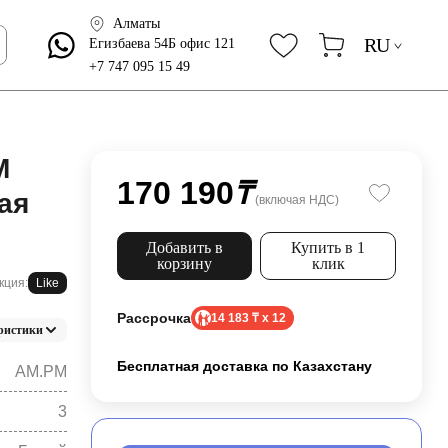
Алматы
RU
Егизбаева 54Б офис 121
+7 747 095 15 49
M
170 190
₸
ая
(включая НДС)
Добавить в
Купить в 1
корзину
клик
кция:
Like
Рассрочка
14 183 ₸ x 12
ристики
Бесплатная доставка по Казахстану
AM.PM
3