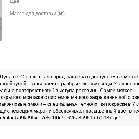
Цвет
Масса для доставки (кг)
Dynamic Organic стала представлена в доступном сегменте
анной губой - защищает от разбрызгивания воды Утонченно
еально повторяют изгиб выступа раковины Самое мягкое
скрытого монтажа с системой мягкого закрывания soft clos
иакриловые эмали – специальная технология покраски в 7 
щих немецких марок и обеспечивает насыщенный цвет в те
oad/iblock/99f/99f5c12e8c1f0d91626a8a961a970387.gif"