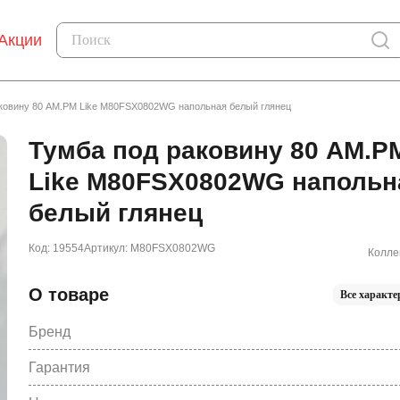
Акции
ковину 80 AM.PM Like M80FSX0802WG напольная белый глянец
Тумба под раковину 80 AM.P
Like M80FSX0802WG напольн
белый глянец
Код: 19554
Артикул: M80FSX0802WG
Колле
О товаре
Все характе
Бренд
Гарантия