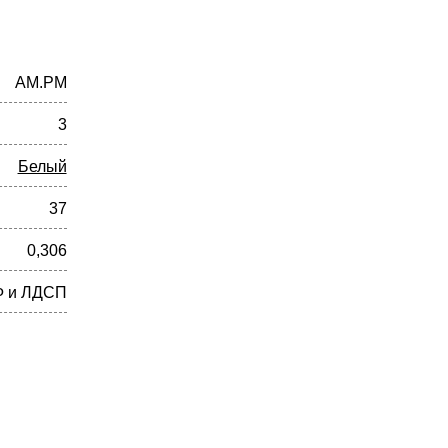
AM.PM
3
Белый
37
0,306
 и ЛДСП