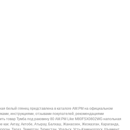
ная белый глянец представлена в каталоге AM.PM на официальном
иками, инструкциями, отзывами покупателей, рекомендациями
упить товар Тумба под раковину 80 AM.PM Like M80FSX0802WG напольная
 как: Актау, Актобе, Атырау, Балхаш, Жанаозен, Жезказган, Караганда,
рган, Тараз, Темиртау, Туркестан, Уральск, Усть-Каменогорск, Шымкент,