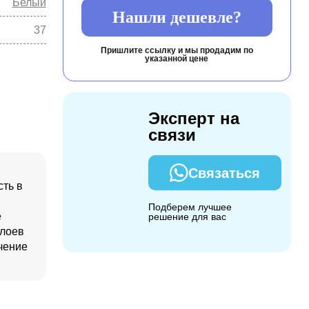
Белый
Нашли дешевле?
37
Пришлите ссылку и мы продадим по
указанной цене
Эксперт на
связи
Связаться
сть в
Подберем лучшее
e
решение для вас
слоев
чение