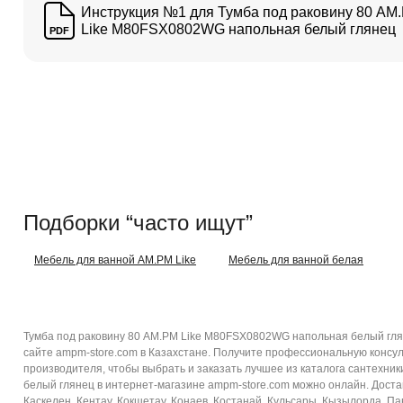
Инструкция №1 для Тумба под раковину 80 AM
Like M80FSX0802WG напольная белый глянец
PDF
Подборки “часто ищут”
Мебель для ванной AM.PM Like
Мебель для ванной белая
Тумба под раковину 80 AM.PM Like M80FSX0802WG напольная белый гля
сайте ampm-store.com в Казахстане. Получите профессиональную консул
производителя, чтобы выбрать и заказать лучшее из каталога сантехни
белый глянец в интернет-магазине ampm-store.com можно онлайн. Доставк
Каскелен, Кентау, Кокшетау, Конаев, Костанай, Кульсары, Кызылорда, Пав