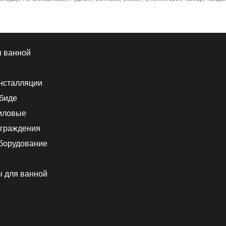
я ванной
нсталляции
 биде
иловые
граждения
борудование
ы для ванной