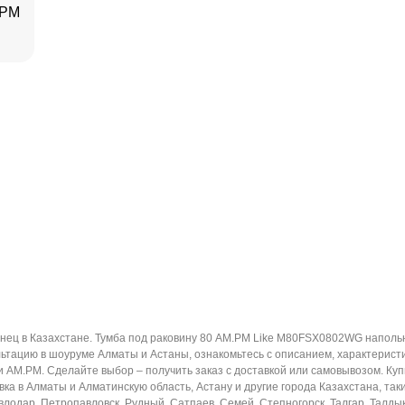
.PM
нец в Казахстане. Тумба под раковину 80 AM.PM Like M80FSX0802WG наполь
ьтацию в шоуруме Алматы и Астаны, ознакомьтесь с описанием, характерист
ки AM.PM. Сделайте выбор – получить заказ с доставкой или самовывозом. К
а в Алматы и Алматинскую область, Астану и другие города Казахстана, такие
лодар, Петропавловск, Рудный, Сатпаев, Семей, Степногорск, Талгар, Талдыко