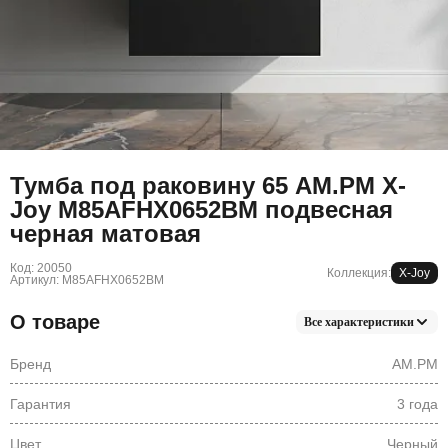
Тумба под раковину 65 AM.PM X-
Joy M85AFHX0652BM подвесная
черная матовая
Код: 20050
Коллекция:
X-Joy
Артикул: M85AFHX0652BM
О товаре
Все характеристики
Бренд
AM.PM
Гарантия
3 года
Цвет
Черный