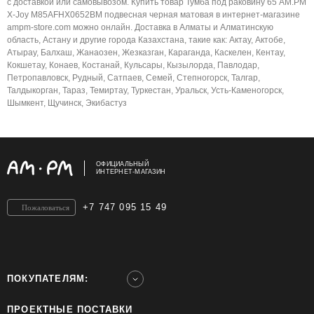
с доставкой или самовывозом. Купить товар Тумба под раковину 65 AM.PM
X-Joy M85AFHX0652BM подвесная черная матовая в интернет-магазине
ampm-store.com можно онлайн. Доставка в Алматы и Алматинскую
область, Астану и другие города Казахстана, такие как: Актау, Актобе,
Атырау, Балхаш, Жанаозен, Жезказган, Караганда, Каскелен, Кентау,
Кокшетау, Конаев, Костанай, Кульсары, Кызылорда, Павлодар,
Петропавловск, Рудный, Сатпаев, Семей, Степногорск, Талгар,
Талдыкорган, Тараз, Темиртау, Туркестан, Уральск, Усть-Каменогорск,
Шымкент, Щучинск, Экибастуз
ОФИЦИАЛЬНЫЙ
ИНТЕРНЕТ-МАГАЗИН
+7 747 095 15 49
Пожаловаться
ПОКУПАТЕЛЯМ:
ПРОЕКТНЫЕ ПОСТАВКИ