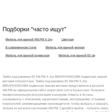
Подборки “часто ищут”
Мебель для ванной AM.PM X-Joy
Цветная
В современном стиле
Мебель для ванной черная
Мебель для ванной подвесная
Мебель для ванной 65 см
Тумба под раковину 65 AM.PM X-Joy M85AFHX0652BM подвесная черная
матовая в Казахстане. Тумба под раковину 65 AM.PM X-Joy
M85AFHX0652BM подвесная черная матовая представлена в каталоге
AM.PM на официальном сайте ampm-store.com в Казахстане. Получите
профессиональную консультацию в шоуруме Алматы и Астаны,
ознакомьтесь с описанием, характеристиками, инструкциями, отзывами
покупателей, рекомендациями производителя, чтобы выбрать и заказать
лучшее из каталога сантехники AM.PM. Сделайте выбор – получить заказ